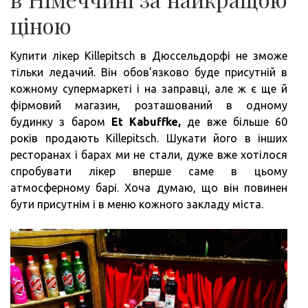
ціною
Купити лікер Killepitsch в Дюссельдорфі не зможе
тільки ледачий. Він обов’язково буде присутній в
кожному супермаркеті і на заправці, але ж є ще й
фірмовий магазин, розташований в одному
будинку з баром
Et Kabuffke,
де вже більше 60
років продають Killepitsch. Шукати його в інших
ресторанах і барах ми не стали, дуже вже хотілося
спробувати лікер вперше саме в цьому
атмосферному барі. Хоча думаю, що він повинен
бути присутнім і в меню кожного закладу міста.