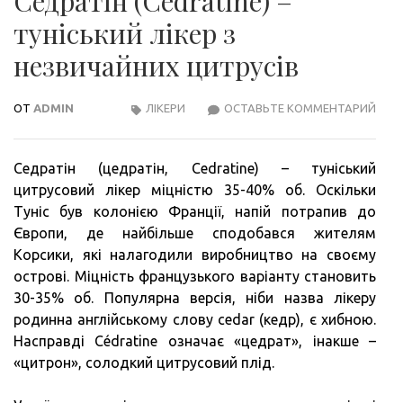
Седратін (Cedratine) –
туніський лікер з
незвичайних цитрусів
ОТ
ADMIN
ЛІКЕРИ
ОСТАВЬТЕ КОММЕНТАРИЙ
СЕД
(CED
–
Седратін (цедратін, Cedratine) – туніський
ТУН
цитрусовий лікер міцністю 35-40% об. Оскільки
ЛІКЕ
Туніс був колонією Франції, напій потрапив до
З
Європи, де найбільше сподобався жителям
НЕЗ
Корсики, які налагодили виробництво на своєму
ЦИТ
острові. Міцність французького варіанту становить
30-35% об. Популярна версія, ніби назва лікеру
родинна англійському слову cedar (кедр), є хибною.
Насправді Cédratine означає «цедрат», інакше –
«цитрон», солодкий цитрусовий плід.