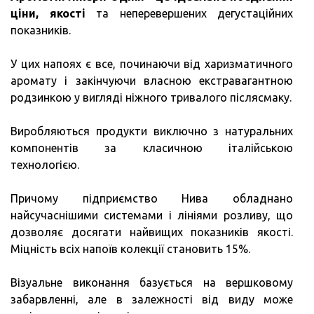
ціни, якості
та неперевершених дегустаційних
показників.
У цих напоях є все, починаючи від харизматичного
аромату і закінчуючи власною екстравагантною
родзинкою у вигляді ніжного тривалого післясмаку.
Виробляються продукти виключно з натуральних
компонентів за класичною італійською
технологією.
Причому підприємство Нива обладнано
найсучаснішими системами і лініями розливу, що
дозволяє досягати найвищих показників якості.
Міцність всіх напоїв колекції становить 15%.
Візуальне виконання базується на вершковому
забарвленні, але в залежності від виду може