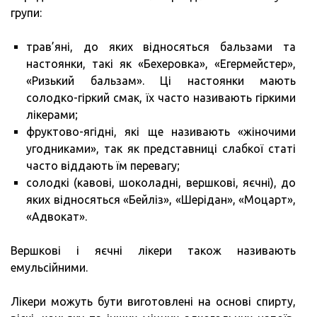
групи:
трав’яні, до яких відносяться бальзами та
настоянки, такі як «Бехеровка», «Егермейстер»,
«Ризький бальзам». Ці настоянки мають
солодко-гіркий смак, їх часто називають гіркими
лікерами;
фруктово-ягідні, які ще називають «жіночими
угодниками», так як представниці слабкої статі
часто віддають їм перевагу;
солодкі (кавові, шоколадні, вершкові, яєчні), до
яких відносяться «Бейліз», «Шерідан», «Моцарт»,
«Адвокат».
Вершкові і яєчні лікери також називають
емульсійними.
Лікери можуть бути виготовлені на основі спирту,