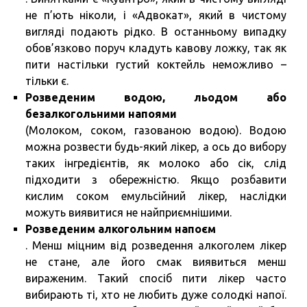
не п’ють ніколи, і «Адвокат», який в чистому
вигляді подають рідко. В останньому випадку
обов’язково поруч кладуть кавову ложку, так як
пити настільки густий коктейль неможливо –
тільки є.
Розведеним водою, льодом або
безалкогольними напоями
(Молоком, соком, газованою водою). Водою
можна розвести будь-який лікер, а ось до вибору
таких інгредієнтів, як молоко або сік, слід
підходити з обережністю. Якщо розбавити
кислим соком емульсійний лікер, наслідки
можуть виявитися не найприємнішими.
Розведеним алкогольним напоєм
. Менш міцним від розведення алкоголем лікер
не стане, але його смак виявиться менш
вираженим. Такий спосіб пити лікер часто
вибирають ті, хто не любить дуже солодкі напої.