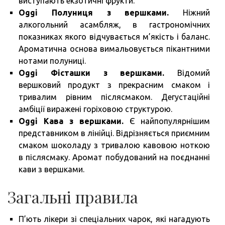
виступають екзотичні фрукти.
Oggi Полуниця з вершками.
Ніжний
алкогольний асамбляж, в гастрономічних
показниках якого відчувається м’якість і баланс.
Ароматична основа вимальовується пікантними
нотами полуниці.
Oggi Фісташки з вершками.
Відомий
вершковий продукт з прекрасним смаком і
тривалим рівним післясмаком. Дегустаційні
амбіції виражені горіховою структурою.
Oggi Кава з вершками.
Є найпопулярнішим
представником в лінійці. Відрізняється приємним
смаком шоколаду з тривалою кавовою ноткою
в післясмаку. Аромат побудований на поєднанні
кави з вершками.
Загальні правила
П’ють лікери зі спеціальних чарок, які нагадують