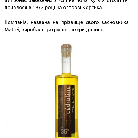
цитронів, завезених з Азії на початку XIX століття,
почалося в 1872 році на острові Корсика.
Компанія, названа на прізвище свого засновника
Mattei, виробляє цитрусові лікери донині.