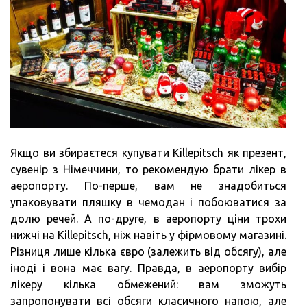
Якщо ви збираєтеся купувати Killepitsch як презент,
сувенір з Німеччини, то рекомендую брати лікер в
аеропорту. По-перше, вам не знадобиться
упаковувати пляшку в чемодан і побоюватися за
долю речей. А по-друге, в аеропорту ціни трохи
нижчі на Killepitsch, ніж навіть у фірмовому магазині.
Різниця лише кілька євро (залежить від обсягу), але
іноді і вона має вагу. Правда, в аеропорту вибір
лікеру кілька обмежений: вам зможуть
запропонувати всі обсяги класичного напою, але