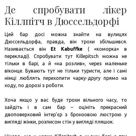
Де спробувати лікер
Кіллпітч в Дюссельдорфі
Цей бар досі можна знайти на вулицях
Дюссельдорфа, правда, він трохи збільшився.
Називається він
Et Kabuffke
( «коморка» в
перекладі). Спробувати тут Killepitsch можна не
тільки в барі, а й «на розлив», через маленьке
віконце. Бувають тут не тільки туристи, але і самі
німці люблять перехопити чарку-другу прямо на
ходу, по дорозі з роботи.
Хоча якщо у вас буде трохи вільного часу, то
зайдіть і в сам бар – оцініть прекрасний
двоповерховий інтер’єр з бронзовою люстрою у
вигляді жінки, розписом стін у вигляді пляшок.