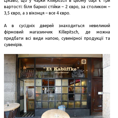
Цікаво, що у чарки Killepitsch в цьому барі є три
вартості: біля барної стійки – 2 євро, за столиком –
3,5 євро, а з віконця – все 4 євро.
А в сусідніх дверей знаходиться невеликий
фірмовий магазинчик Killepitsch, де можна
придбати всі види напою, сувенірної продукції та
сувенірів.