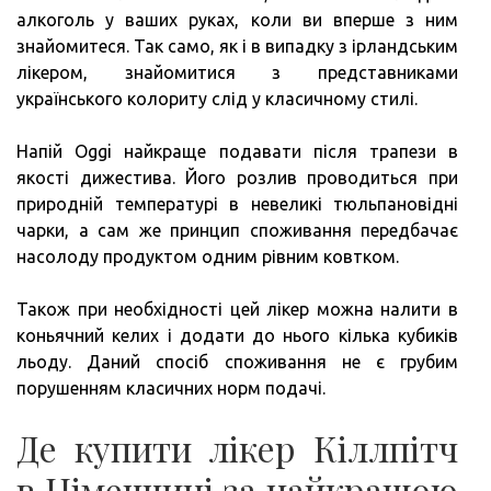
алкоголь у ваших руках, коли ви вперше з ним
знайомитеся. Так само, як і в випадку з ірландським
лікером, знайомитися з представниками
українського колориту слід у класичному стилі.
Напій Oggi найкраще подавати після трапези в
якості дижестива. Його розлив проводиться при
природній температурі в невеликі тюльпановідні
чарки, а сам же принцип споживання передбачає
насолоду продуктом одним рівним ковтком.
Також при необхідності цей лікер можна налити в
коньячний келих і додати до нього кілька кубиків
льоду. Даний спосіб споживання не є грубим
порушенням класичних норм подачі.
Де купити лікер Кіллпітч
в Німеччині за найкращою