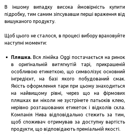
В іншому випадку висока ймовірність купити
підробку, тим самим зіпсувавши перші враження від
вишуканого продукту.
Щоб цього не сталося, в процесі вибору враховуйте
наступні моменти:
Пляшка.
Вся лінійка Oggi постачається на ринок
в оригінальній витягнутій тарі, прикрашеній
особливою етикеткою, що символізує основний
інгредієнт, на базі якого побудований смак.
Якість оформлення тари при цьому знаходиться
на найвищому рівні, через що на фірмових
пляшках ви ніколи не зустрінете патьоків клею,
нерівно розташованих етикеток і відколів скла.
Компанія Нива відповідально стежить за тим,
щоб споживач отримував за доступну вартість
продукти, що відповідають преміальній якості.