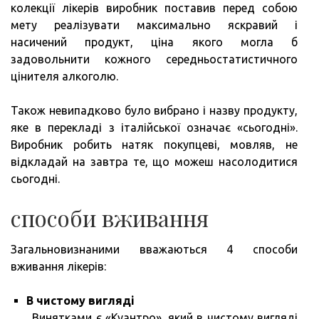
колекції лікерів виробник поставив перед собою
мету реалізувати максимально яскравий і
насичений продукт, ціна якого могла б
задовольнити кожного середньостатистичного
цінителя алкоголю.
Також невипадково було вибрано і назву продукту,
яке в перекладі з італійської означає «сьогодні».
Виробник робить натяк покупцеві, мовляв, не
відкладай на завтра те, що можеш насолодитися
сьогодні.
способи вживання
Загальновизнаними вважаються 4 способи
вживання лікерів:
В чистому вигляді
. Винятками є «Куантро», який в чистому вигляді