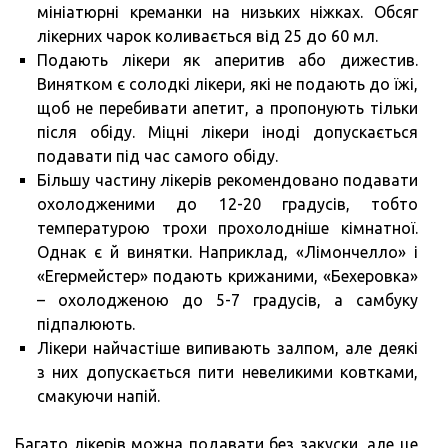
мініатюрні креманки на низьких ніжках. Обсяг
лікерних чарок коливається від 25 до 60 мл.
Подають лікери як аперитив або дижестив.
Винятком є солодкі лікери, які не подають до їжі,
щоб не перебивати апетит, а пропонують тільки
після обіду. Міцні лікери іноді допускається
подавати під час самого обіду.
Більшу частину лікерів рекомендовано подавати
охолодженими до 12-20 градусів, тобто
температурою трохи прохолодніше кімнатної.
Однак є й винятки. Наприклад, «Лімончелло» і
«Егермейстер» подають крижаними, «Бехеровка»
– охолодженою до 5-7 градусів, а самбуку
підпалюють.
Лікери найчастіше випивають залпом, але деякі
з них допускається пити невеликими ковтками,
смакуючи напій.
Багато лікерів можна подавати без закуски, але це