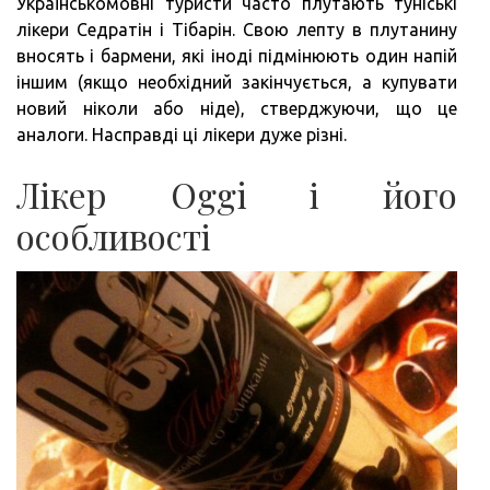
Українськомовні туристи часто плутають туніські
лікери Седратін і Тібарін. Свою лепту в плутанину
вносять і бармени, які іноді підмінюють один напій
іншим (якщо необхідний закінчується, а купувати
новий ніколи або ніде), стверджуючи, що це
аналоги. Насправді ці лікери дуже різні.
Лікер Oggi і його
особливості