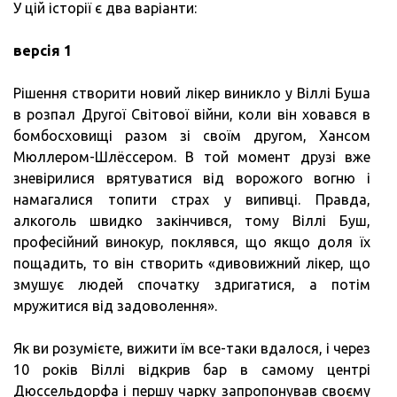
У цій історії є два варіанти:
версія 1
Рішення створити новий лікер виникло у Віллі Буша
в розпал Другої Світової війни, коли він ховався в
бомбосховищі разом зі своїм другом, Хансом
Мюллером-Шлёссером. В той момент друзі вже
зневірилися врятуватися від ворожого вогню і
намагалися топити страх у випивці. Правда,
алкоголь швидко закінчився, тому Віллі Буш,
професійний винокур, поклявся, що якщо доля їх
пощадить, то він створить «дивовижний лікер, що
змушує людей спочатку здригатися, а потім
мружитися від задоволення».
Як ви розумієте, вижити їм все-таки вдалося, і через
10 років Віллі відкрив бар в самому центрі
Дюссельдорфа і першу чарку запропонував своєму