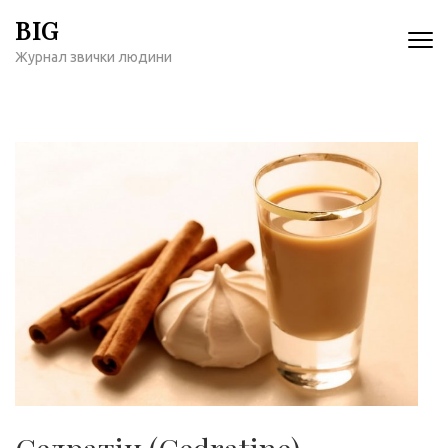
Перейти
BIG
к
Журнал звички людини
содержимому
(нажмите
Enter)