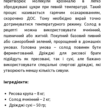
перетворює молекули крохмалю в легко
зброджувані цукри при певній температурі. Такий
процес називається гарячим осахарюванням,
скорочено ДОС. Тому необхідно вкрай точно
дотримуватися температурного режиму. Солод в
рецепті можна використовувати ячмінний,
пшеничний або житній. Покупний базовий пивний
або саморобний зелений, пророщений в домашніх
умовах. Головна умова – солод повинен бути
ферментований. Дріжджі для рисової браги
підійдуть як пресовані, так і сухі, але бажано
використовувати спеціальні спиртові дріжджі, які
утворюють меншу кількість сивухи.
Інгредієнти:
Рисова крупа – 8 кг;
Солод ячмінний – 2 кг;
Дріжджі сухі – 50 гр;