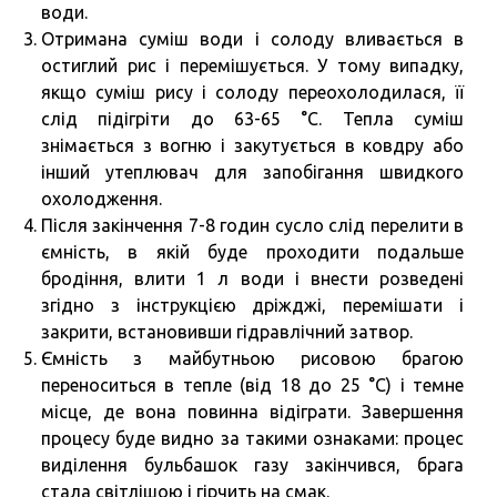
води.
Отримана суміш води і солоду вливається в
остиглий рис і перемішується. У тому випадку,
якщо суміш рису і солоду переохолодилася, її
слід підігріти до 63-65 °C. Тепла суміш
знімається з вогню і закутується в ковдру або
інший утеплювач для запобігання швидкого
охолодження.
Після закінчення 7-8 годин сусло слід перелити в
ємність, в якій буде проходити подальше
бродіння, влити 1 л води і внести розведені
згідно з інструкцією дріжджі, перемішати і
закрити, встановивши гідравлічний затвор.
Ємність з майбутньою рисовою брагою
переноситься в тепле (від 18 до 25 °C) і темне
місце, де вона повинна відіграти. Завершення
процесу буде видно за такими ознаками: процес
виділення бульбашок газу закінчився, брага
стала світлішою і гірчить на смак.