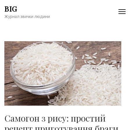
Перейти
BIG
к
Журнал звички людини
содержимому
(нажмите
Enter)
Самогон з рису: простий
рецепт приготування браги