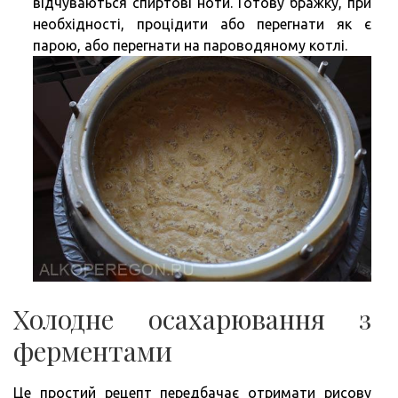
відчуваються спиртові ноти. Готову бражку, при
необхідності, процідити або перегнати як є
парою, або перегнати на пароводяному котлі.
Холодне осахарювання з
ферментами
Це простий рецепт передбачає отримати рисову