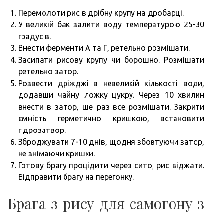
Перемолоти рис в дрібну крупу на дробарці.
У великій бак залити воду температурою 25-30
градусів.
Внести ферменти А та Г, ретельно розмішати.
Засипати рисову крупу чи борошно. Розмішати
ретельно затор.
Розвести дріжджі в невеликій кількості води,
додавши чайну ложку цукру. Через 10 хвилин
внести в затор, ще раз все розмішати. Закрити
ємність герметично кришкою, встановити
гідрозатвор.
Зброджувати 7-10 днів, щодня збовтуючи затор,
не знімаючи кришки.
Готову брагу процідити через сито, рис віджати.
Відправити брагу на перегонку.
Брага з рису для самогону з