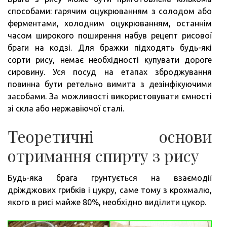
способами: гарячим оцукрюванням з солодом або
ферментами, холодним оцукрюванням, останнім
часом широкого поширення набув рецепт рисової
браги на кодзі. Для бражки підходять будь-які
сорти рису, немає необхідності купувати дороге
сировину. Уся посуд на етапах зброджування
повинна бути ретельно вимита з дезінфікуючими
засобами. За можливості використовувати ємності
зі скла або нержавіючої сталі.
Теоретичні основи
отримання спирту з рису
Будь-яка брага грунтується на взаємодії
дріжджових грибків і цукру, саме тому з крохмалю,
якого в рисі майже 80%, необхідно виділити цукор.