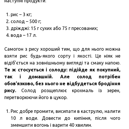
наступні продукти:
рис – 3 кг;
солод – 500 г;
дріжджі: 15 г сухих або 75 г пресованих;
вода – 17 л.
Самогон з рису хороший тим, що для нього можна
взяти рис будь-якого сорту і якості. Це ніяк не
відіб’ється на зовнішньому вигляді та смаку напою.
Те ж стосується і солоду: підійде як покупний,
так і домашній.
Але солод потрібен
обов’язково, без нього не відбудеться бродіння
рису.
Солод розщеплює крохмаль із зерен,
перетворюючи його в цукор.
Рис добре промити, висипати в каструлю, налити
10 л води. Довести до кипіння, після чого
зменшити вогонь і варити 40 хвилин.