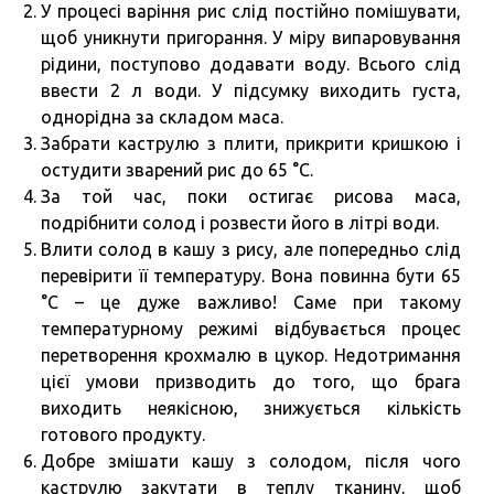
У процесі варіння рис слід постійно помішувати,
щоб уникнути пригорання. У міру випаровування
рідини, поступово додавати воду. Всього слід
ввести 2 л води. У підсумку виходить густа,
однорідна за складом маса.
Забрати каструлю з плити, прикрити кришкою і
остудити зварений рис до 65 °C.
За той час, поки остигає рисова маса,
подрібнити солод і розвести його в літрі води.
Влити солод в кашу з рису, але попередньо слід
перевірити її температуру. Вона повинна бути 65
°C – це дуже важливо! Саме при такому
температурному режимі відбувається процес
перетворення крохмалю в цукор. Недотримання
цієї умови призводить до того, що брага
виходить неякісною, знижується кількість
готового продукту.
Добре змішати кашу з солодом, після чого
каструлю закутати в теплу тканину, щоб