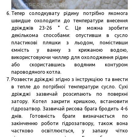
Тепер солодкувату рідину потрібно якомога
швидше охолодити до температури внесення
дріжджів 23-26 ° С. Це можна зробити
декількома способами: опустивши в сусло
пластикові пляшки з льодом, помістивши
ємність у ванну з крижаною водою,
використовуючи чиллер для охолодження рідин
або скориставшись водяним контуром
пароводяного котла.
Розвести дріжджі згідно з інструкцією та внести
в тепле до потрібної температури сусло. Сухі
дріжджі зазвичай розсипають по поверхні
затору. Котел закрити кришкою, встановити
гідрозатвор. Зазвичай рисова брага бродить 4-6
днів. Готовність браги визначається по
закінченню роботи гідрозатвору, також вона
частково освітлюється, у запаху чітко