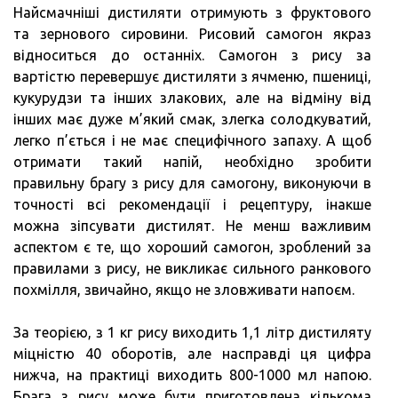
Найсмачніші дистиляти отримують з фруктового
та зернового сировини. Рисовий самогон якраз
відноситься до останніх. Самогон з рису за
вартістю перевершує дистиляти з ячменю, пшениці,
кукурудзи та інших злакових, але на відміну від
інших має дуже м’який смак, злегка солодкуватий,
легко п’ється і не має специфічного запаху. А щоб
отримати такий напій, необхідно зробити
правильну брагу з рису для самогону, виконуючи в
точності всі рекомендації і рецептуру, інакше
можна зіпсувати дистилят. Не менш важливим
аспектом є те, що хороший самогон, зроблений за
правилами з рису, не викликає сильного ранкового
похмілля, звичайно, якщо не зловживати напоєм.
За теорією, з 1 кг рису виходить 1,1 літр дистиляту
міцністю 40 оборотів, але насправді ця цифра
нижча, на практиці виходить 800-1000 мл напою.
Брага з рису може бути приготовлена кількома