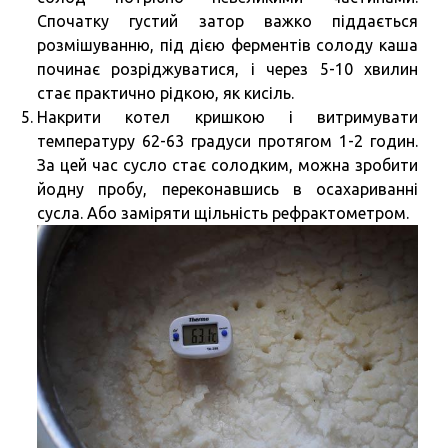
Спочатку густий затор важко піддається
розмішуванню, під дією ферментів солоду каша
починає розріджуватися, і через 5-10 хвилин
стає практично рідкою, як кисіль.
Накрити котел кришкою і витримувати
температуру 62-63 градуси протягом 1-2 годин.
За цей час сусло стає солодким, можна зробити
йодну пробу, переконавшись в осахариванні
сусла. Або заміряти щільність рефрактометром.