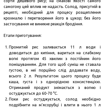
сорти дешевого рису; на смакові якості самого
самогону цей вплив не надасть. Солод, присутній в
рецепті, необхідний для процесу розщеплення
крохмалю і перетворення його в цукор; без його
застосування не виникне реакція бродіння.
Етапи приготування:
Промитий рис заливається 11 л води і
доводиться до кипіння, вариться на слабкому
вогні протягом 45 хвилин з постійним його
помішуванням. Для того щоб суміш не ставала
густою, в неї порційно слід додавати воду,
всього 2 л. Результатом цього процесу буде
каша, густа і з однорідною консистенцією.
Отриманий продукт знімається з вогню і
остуджується до 60-70 °C.
Поки рис остуджується, солод необхідно
подрібнити на м’ясорубці і влити в нього 1 л