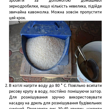
зробити за допомогою домашньої
зернодробилки, якщо кількість невелика, підійде
звичайна кавомолка. Можна зовсім пропустити
цей крок.
В котлі нагріти воду до 80 ° С. Повільно всипати
рисову крупу в воду, постійно помішуючи затор.
Для розмішування зручно використовувати
насадку на дриль для розмішування будівельних
сумішей. Проварити рис 30-40 хвилин, накрити