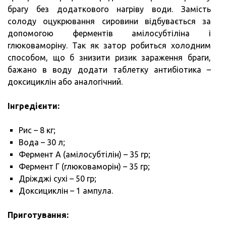
брагу без додаткового нагріву води. Замість
солоду оцукрювання сировини відбувається за
допомогою ферментів амілосубтіліна і
глюковаморіну. Так як затор робиться холодним
способом, що б знизити ризик зараження браги,
бажано в воду додати таблетку антибіотика –
доксициклін або аналогічний.
Інгредієнти:
Рис – 8 кг;
Вода – 30 л;
Фермент А (амілосубтілін) – 35 гр;
Фермент Г (глюковаморін) – 35 гр;
Дріжджі сухі – 50 гр;
Доксициклін – 1 ампула.
Приготування: