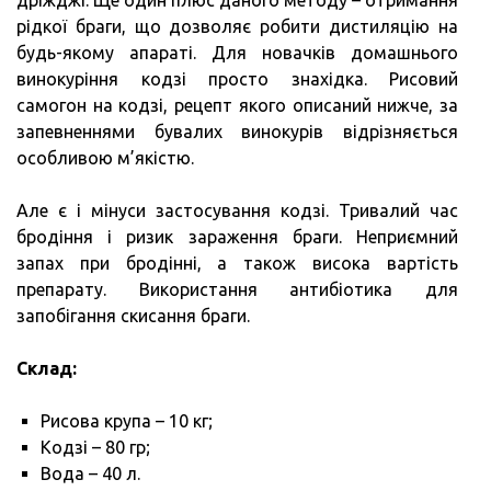
дріжджі. Ще один плюс даного методу – отримання
рідкої браги, що дозволяє робити дистиляцію на
будь-якому апараті. Для новачків домашнього
винокуріння кодзі просто знахідка. Рисовий
самогон на кодзі, рецепт якого описаний нижче, за
запевненнями бувалих винокурів відрізняється
особливою м’якістю.
Але є і мінуси застосування кодзі. Тривалий час
бродіння і ризик зараження браги. Неприємний
запах при бродінні, а також висока вартість
препарату. Використання антибіотика для
запобігання скисання браги.
Склад:
Рисова крупа – 10 кг;
Кодзі – 80 гр;
Вода – 40 л.