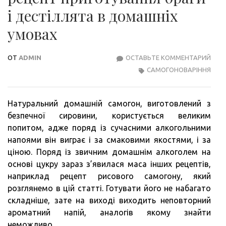
і дестіллята в домашніх
умовах
ОТ
ADMIN
ОСТАВЬТЕ КОММЕНТАРИЙ
САМ
САМОГОНОВАРІННЯ
З
РИСУ
ПРО
Натуральний домашній самогон, виготовлений з
РЕЦ
безпечної сировини, користується великим
ПРИ
попитом, адже поряд із сучасними алкогольними
БРА
напоями він виграє і за смаковими якостями, і за
І
ціною. Поряд із звичним домашнім алкоголем на
ДЕС
основі цукру зараз з’явилася маса інших рецептів,
В
наприклад рецепт рисового самогону, який
ДОМ
розглянемо в цій статті. Готувати його не набагато
УМО
складніше, зате на виході виходить неповторний
ароматний напій, аналогів якому знайти
неможливо.