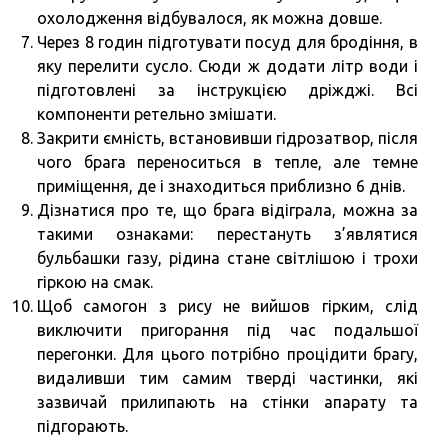
охолодження відбувалося, як можна довше.
Через 8 годин підготувати посуд для бродіння, в
яку перелити сусло. Сюди ж додати літр води і
підготовлені за інструкцією дріжджі. Всі
компоненти ретельно змішати.
Закрити ємність, встановивши гідрозатвор, після
чого брага переноситься в тепле, але темне
приміщення, де і знаходиться приблизно 6 днів.
Дізнатися про те, що брага відіграла, можна за
такими ознаками: перестануть з’являтися
бульбашки газу, рідина стане світлішою і трохи
гіркою на смак.
Щоб самогон з рису не вийшов гірким, слід
виключити пригорання під час подальшої
перегонки. Для цього потрібно процідити брагу,
видаливши тим самим тверді частинки, які
зазвичай прилипають на стінки апарату та
підгорають.