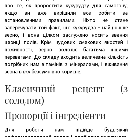
про те, як проростити кукурудзу для самогону,
якщо ви вже вирішили все робити за
встановленими правилами. Ніхто не стане
заперечувати той факт, що кукурудза – найцінніше
зерно, і вона цілком заслужено носить звання
цариці полів. Крім чудових смакових якостей і
поживності, зерно володіє багатьма іншими
перевагами. До складу входить величезна кількість
потрібних нам вітамінів з мінералами, і вживання
зерна в їжу безсумнівно корисне.
Класичний рецепт (з
солодом)
Пропорції і інгредієнти
Для роботи нам підійде будь-який
неферментований солод
і
дроблена кукурудза.