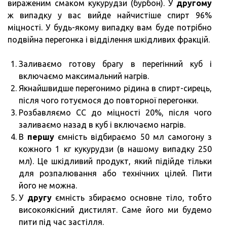
вираженим смаком кукурудзи (бурбон). У
другому
ж випадку у вас вийде найчистіше спирт 96%
міцності. У будь-якому випадку вам буде потрібно
подвійна перегонка і відділення шкідливих фракцій.
Заливаємо готову брагу в перегінний куб і
включаємо максимальний нагрів.
Якнайшвидше перегонимо рідина в спирт-сирець,
після чого готуємося до повторної перегонки.
Розбавляємо СС до міцності 20%, після чого
заливаємо назад в куб і включаємо нагрів.
В
першу
ємність відбираємо 50 мл самогону з
кожного 1 кг кукурудзи (в нашому випадку 250
мл). Це шкідливий продукт, який підійде тільки
для розпалювання або технічних цілей. Пити
його не можна.
У
другу
ємність збираємо основне тіло, тобто
високоякісний дистилят. Саме його ми будемо
пити під час застілля.