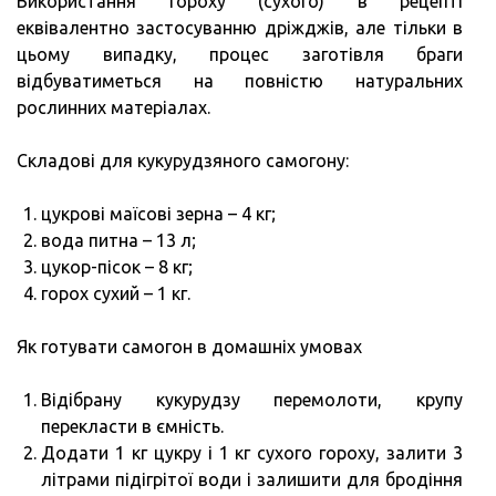
Використання гороху (сухого) в рецепті
еквівалентно застосуванню дріжджів, але тільки в
цьому випадку, процес заготівля браги
відбуватиметься на повністю натуральних
рослинних матеріалах.
Складові для кукурудзяного самогону:
цукрові маїсові зерна – 4 кг;
вода питна – 13 л;
цукор-пісок – 8 кг;
горох сухий – 1 кг.
Як готувати самогон в домашніх умовах
Відібрану кукурудзу перемолоти, крупу
перекласти в ємність.
Додати 1 кг цукру і 1 кг сухого гороху, залити 3
літрами підігрітої води і залишити для бродіння