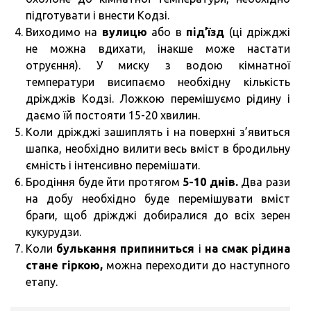
підготувати і внести Кодзі.
Виходимо на
вулицю
або в
під’їзд
(ці дріжджі
не можна вдихати, інакше може настати
отруєння). У миску з водою кімнатної
температури висипаємо необхідну кількість
дріжджів Кодзі. Ложкою перемішуємо рідину і
даємо їй постояти 15-20 хвилин.
Коли дріжджі зашиплять і на поверхні з’явиться
шапка, необхідно вилити весь вміст в бродильну
ємність і інтенсивно перемішати.
Бродіння буде йти протягом
5-10 днів.
Два рази
на добу необхідно буде перемішувати вміст
браги, щоб дріжджі добиралися до всіх зерен
кукурудзи.
Коли
булькання припиниться
і
на смак рідина
стане гіркою,
можна переходити до наступного
етапу.