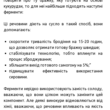
говорити про ту бражку, яку готують на основі
кукурудзи, то для неї найбільше підходять наступні
ферменти:
Ці речовини діють на сусло в такий спосіб, вони
допомагають:
скоротити тривалість бродіння на 15-20 годин,
що дозволяє отримати готову бражку швидше;
стабілізувати технологію, тобто вплинути на
процес зброджування;
збільшити вихід готового самогону на 5%;”
підвищувати ефективність використання
сировини.
Ферменти нерідко використовують замість солоду,
вважаючи, що вони цілком можуть замінити цей
компонент. Але деякі винокури відмовляються від
хімії, вважаючи, що речовини впливають на якість