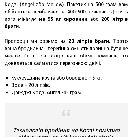
Кодзі (Angel або Mellow). Пакетик на 500 грам вам
обійдеться приблизно в 400-600 гривень. Досить
його мінімум
на 55 кг сировини
або
200 літрів
браги.
Пропорції ми робимо на
20 літрів браги.
Тобто
ваша бродильна і перегінна ємність повинна бути не
менше 27 літрів. Якщо ваш обсяг поменше, то
доведеться займатися перегонкою двічі.
Кукурудзяна крупа або борошно – 5 кг.
Вода – 20 літрів.
Дріжджі Кодзі Ангел -45 грам.
Технологія бродіння на Кодзі помітно