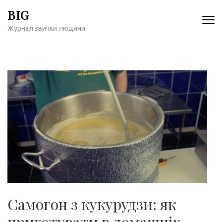
Перейти
BIG
к
Журнал звички людини
содержимому
(нажмите
Enter)
Самогон з кукурудзи: як
приготувати в домашніх