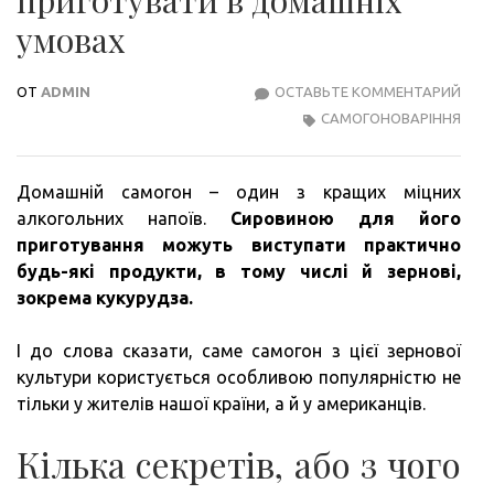
умовах
ОТ
ADMIN
ОСТАВЬТЕ КОММЕНТАРИЙ
САМ
САМОГОНОВАРІННЯ
З
КУК
ЯК
Домашній самогон – один з кращих міцних
ПРИ
алкогольних напоїв.
Сировиною для його
В
приготування можуть виступати практично
ДОМ
будь-які продукти, в тому числі й зернові,
УМО
зокрема кукурудза.
І до слова сказати, саме самогон з цієї зернової
культури користується особливою популярністю не
тільки у жителів нашої країни, а й у американців.
Кілька секретів, або з чого