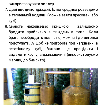
використовувати чиллер.
Далі вводимо дріжджі. Їх попередньо розведемо
в тепленькій водичці (можна взяти пресовані або
сухі).
Ємність накриваємо кришкою і залишаємо
бродити приблизно з тиждень в теплі. Коли
брага перебродить повністю, можна і до вигонки
приступати. А щоб не пригоріла при нагріванні в
перегінному кубі, бажано ще процідити і
видалити крупу, віджимаючи її (використовуємо
марлю, дрібне сито).