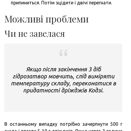
припиниться. Потім зцідити і двічі перегнати.
Можливі проблеми
Чи не завелася
Якщо після закінчення 3 діб
гідрозатвор мовчить, слід виміряти
температуру складу, переконатися в
придатності дріжджів Кодзі.
В останньому випадку потрібно зачерпнути 500 г
сусла і ввести 5-10 г дріжджів. Якщо через 3 години