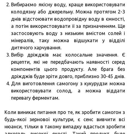
Вибираємо якісну воду, краще використовувати
колодязну або джерельну. Можна протягом 2-3
днів відстоювати водопровідну воду в ємності,
а потім використовувати її за призначенням. Ще
застосовують воду з низьким вмістом солей і
мінералів, таку можна відшукати у відділі
дитячого харчування.
Вибір дріжджів має колосальне значення. Є
рецепти, які не передбачають наявності серед
компонентів цього продукту. Але брага без
дріжджів буде зріти довго, приблизно 30-45 днів.
Для виготовлення самогону з кукурудзи можна
використовувати солод, а можна віддати
перевагу ферментам.
Коли виникає питання про те, як зробити самогон з
будь-якої зернової культури, є сенс вивчити всі
нюанси, тільки в такому випадку вдасться зробити
алкоголь високої якості. Такий продукт буде