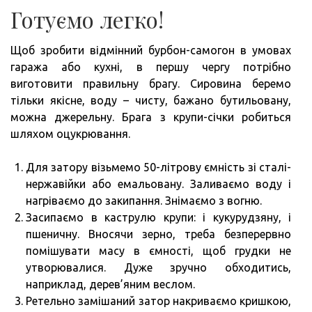
Готуємо легко!
Щоб зробити відмінний бурбон-самогон в умовах
гаража або кухні, в першу чергу потрібно
виготовити правильну брагу. Сировина беремо
тільки якісне, воду – чисту, бажано бутильовану,
можна джерельну. Брага з крупи-січки робиться
шляхом оцукрювання.
Для затору візьмемо 50-літрову ємність зі сталі-
нержавійки або емальовану. Заливаємо воду і
нагріваємо до закипання. Знімаємо з вогню.
Засипаємо в каструлю крупи: і кукурудзяну, і
пшеничну. Вносячи зерно, треба безперервно
помішувати масу в ємності, щоб грудки не
утворювалися. Дуже зручно обходитись,
наприклад, дерев’яним веслом.
Ретельно замішаний затор накриваємо кришкою,