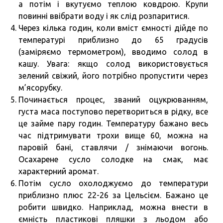
а потім і вкутуємо теплою ковдрою. Крупи
повинні ввібрати воду і як слід розпаритися.
Через кілька годин, коли вміст ємності дійде по
температурі приблизно до 65 градусів
(заміряємо термометром), вводимо солод в
кашу. Увага: якщо солод використовується
зелений свіжий, його потрібно пропустити через
м’ясорубку.
Починається процес, званий оцукрюванням,
густа маса поступово перетвориться в рідку, все
це займе пару годин. Температуру бажано весь
час підтримувати трохи вище 60, можна на
паровій бані, ставлячи / знімаючи вогонь.
Осахарене сусло солодке на смак, має
характерний аромат.
Потім сусло охолоджуємо до температури
приблизно плюс 22-26 за Цельсієм. Бажано це
робити швидко. Наприклад, можна внести в
ємність пластикові пляшки з льодом або