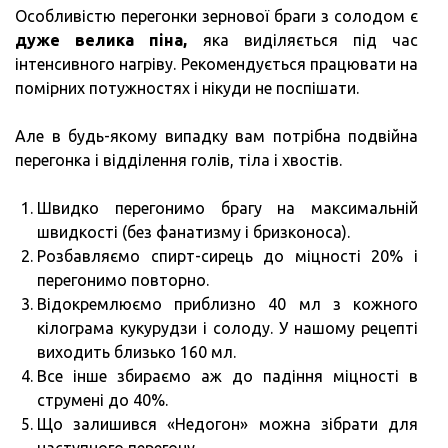
Особливістю перегонки зернової браги з солодом є
дуже велика піна,
яка виділяється під час
інтенсивного нагріву. Рекомендується працювати на
помірних потужностях і нікуди не поспішати.
Але в будь-якому випадку вам потрібна подвійна
перегонка і відділення голів, тіла і хвостів.
Швидко перегонимо брагу на максимальній
швидкості (без фанатизму і бризконоса).
Розбавляємо спирт-сирець до міцності 20% і
перегонимо повторно.
Відокремлюємо приблизно 40 мл з кожного
кілограма кукурудзи і солоду. У нашому рецепті
виходить близько 160 мл.
Все інше збираємо аж до падіння міцності в
струмені до 40%.
Що залишився «Недогон» можна зібрати для
наступного перегону.