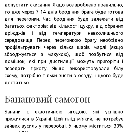
допустити скисання. Якщо все зроблено правильно,
то вже через 7-14 днів бродіння брага буде готова
для перегонки. Час бродіння буде залежати від
багатьох факторів: від кількості цукру, від обраних
дріжджів і від температури навколишнього
середовища. Перед перегонкою брагу необхідно
профільтрувати через кілька шарів марлі (якщо
зброджується з макухою), щоб позбутися від
домішок, які при дистиляції можуть пригоріти і
передати гіркоту. Якщо використовували білу
схему, потрібно тільки зняти з осаду, і цього буде
достатньо.
Банановий самогон
Банани є екзотичною ягодою, які успішно
прижилися в Україні. Цей плід м’який, не потребує
зайвих зусиль у переробці. У ньому міститься 30%