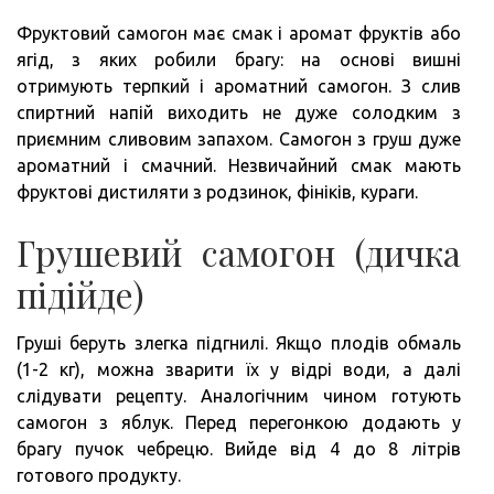
Фруктовий самогон має смак і аромат фруктів або
ягід, з яких робили брагу: на основі вишні
отримують терпкий і ароматний самогон. З слив
спиртний напій виходить не дуже солодким з
приємним сливовим запахом. Самогон з груш дуже
ароматний і смачний. Незвичайний смак мають
фруктові дистиляти з родзинок, фініків, кураги.
Грушевий самогон (дичка
підійде)
Груші беруть злегка підгнилі. Якщо плодів обмаль
(1-2 кг), можна зварити їх у відрі води, а далі
слідувати рецепту. Аналогічним чином готують
самогон з яблук. Перед перегонкою додають у
брагу пучок чебрецю. Вийде від 4 до 8 літрів
готового продукту.