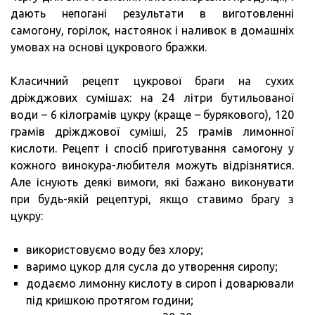
дають непогані результати в виготовленні
самогону, горілок, настоянок і наливок в домашніх
умовах на основі цукрового бражки.
Класичний рецепт цукрової браги на сухих
дріжджових сумішах: на 24 літри бутильованої
води – 6 кілограмів цукру (краще – бурякового), 120
грамів дріжджової суміші, 25 грамів лимонної
кислоти. Рецепт і спосіб приготування самогону у
кожного винокура-любителя можуть відрізнятися.
Але існують деякі вимоги, які бажано виконувати
при будь-якій рецептурі, якщо ставимо брагу з
цукру:
використовуємо воду без хлору;
варимо цукор для сусла до утворення сиропу;
додаємо лимонну кислоту в сироп і доварювали
під кришкою протягом години;