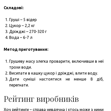
Складові:
Груші – 5 відер
Цукор – 2,2 кг
Дріжджі – 270-320 г
Вода – 6-7 л
Метод приготування:
Грушеву масу злегка проварити, включивши в неї
трохи води.
Висипати в кашку цукор і дріжджі, влити воду.
Дати суміші настоятися не менше 8 діб,
перегнати.
Рейтинг виробників
Хоч рейтинги – справа невдячна і хтось може з ними