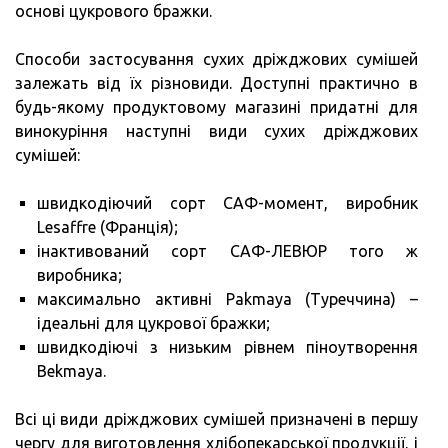
основі цукрового бражки.
Способи застосування сухих дріжджових сумішей
залежать від їх різновиди. Доступні практично в
будь-якому продуктовому магазині придатні для
винокуріння наступні види сухих дріжджових
сумішей:
швидкодіючий сорт САФ-момент, виробник
Lesaffre (Франція);
інактивований сорт САФ-ЛЕВЮР того ж
виробника;
максимально активні Pakmaya (Туреччина) –
ідеальні для цукрової бражки;
швидкодіючі з низьким рівнем піноутворення
Bekmaya.
Всі ці види дріжджових сумішей призначені в першу
чергу для виготовлення хлібопекарської продукції, і