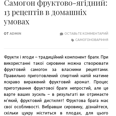
Самогон фруктово-ягідний:
13 рецептів в домашніх
умовах
ОТ
ADMIN
ОСТАВЬТЕ КОММЕНТАРИЙ
САМ
САМОГОНОВАРІННЯ
ФРУ
ЯГІД
13
Фрукти і ягоди – традиційний компонент браги. При
РЕЦ
використанні такої сировини можна створювати
В
фруктовий самогон за власними рецептами.
ДОМ
Правильно приготовлений спиртний напій матиме
УМО
яскраво виражений фруктовий аромат. Процес
приготування фруктової браги непростий, але це
варте ваших зусиль – в результаті ви отримаєте
м’який, фруктовий дистилят! Фруктова брага має
свої особливості. Вибравши сировину, дізнайтеся,
скільки цукру міститься в плодах, для цього