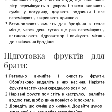
літр перемішують з цукром і також вливають
суміш у посудину, додають родзинки і все
перемішують, закривають кришкою.
Встановлюють ємність для бродіння в тепле
місце, через день сусло ще раз перемішують,
встановлюють гідрозатвор і вичікують місяць
до закінчення бродіння.
Підготовка фруктів для
браги:
Ретельно вимийте і очистіть фрукти.
Обов’язково видаліть з них насіння. Наріжте
фрукти часточками середнього розміру.
Нарізані фрукти помістіть в каструлю, і залийте
водою так, щоб рідина повністю їх покрила.
Доведіть цю суміш до кипіння. Додайте цукор і
лимонний сік і все добре перемішайте.