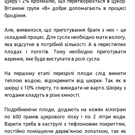
цукру і 2% крохмалю, що перетворюється в цукор.
Вітаміни групи «В» добре допомагають в процесі
бродіння.
Але, виявилося, що приготування браги з них – це
складний процес. Для сусла необхідно мати вологу,
яка відсутня в потрібній кількості. А в перестиглих
плодах і поготів. Тому необхідно приготувати
варення, яке буде виступати в ролі сусла.
На першому етапі перезрілі плоди слід вимити
теплою водою, відокремити від шкірки. Так як в
шкірці є 10% спирту, то викидати не варто. Шкірку з
ягодами кладуть в різні ємності.
Подрібнюючи плоди, додають на кожен кілограм
по 600 грамів цукрового піску і по 2 літри води.
Варити треба в каструлі з тефлоновим покриттям,
постійно помішуючи дерев’яною лопаткою, так як