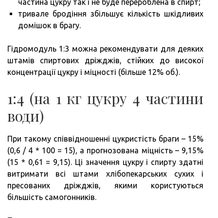
частина цукру так і не буде перероблена в спирт;
тривале бродіння збільшує кількість шкідливих
домішок в брагу.
Гідромодуль 1:3 можна рекомендувати для деяких
штамів спиртових дріжджів, стійких до високої
концентрації цукру і міцності (більше 12% об.).
1:4 (на 1 кг цукру 4 частини
води)
При такому співвідношенні цукристість браги – 15%
(0,6 / 4 * 100 = 15), а прогнозована міцність – 9,15%
(15 * 0,61 = 9,15). Ці значення цукру і спирту здатні
витримати всі штами хлібопекарських сухих і
пресованих дріжджів, якими користуються
більшість самогонників.