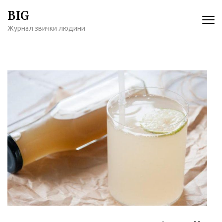
Перейти
BIG
к
Журнал звички людини
содержимому
(нажмите
Enter)