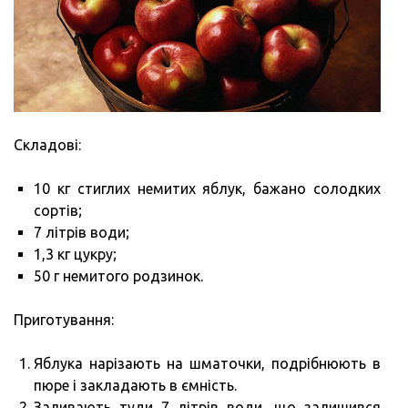
Складові:
10 кг стиглих немитих яблук, бажано солодких
сортів;
7 літрів води;
1,3 кг цукру;
50 г немитого родзинок.
Приготування:
Яблука нарізають на шматочки, подрібнюють в
пюре і закладають в ємність.
Заливають туди 7 літрів води, що залишився