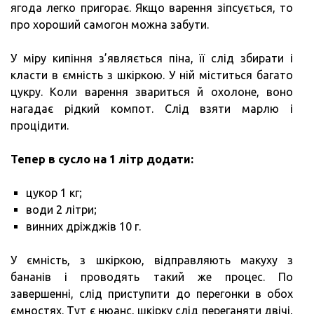
ягода легко пригорає. Якщо варення зіпсується, то
про хороший самогон можна забути.
У міру кипіння з’являється піна, її слід збирати і
класти в ємність з шкіркою. У ній міститься багато
цукру. Коли варення звариться й охолоне, воно
нагадає рідкий компот. Слід взяти марлю і
процідити.
Тепер в сусло на 1 літр додати:
цукор 1 кг;
води 2 літри;
винних дріжджів 10 г.
У ємність, з шкіркою, відправляють макуху з
бананів і проводять такий же процес. По
завершенні, слід приступити до перегонки в обох
ємностях. Тут є нюанс, шкірку слід переганяти двічі,