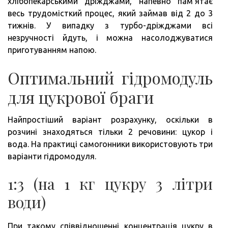
хлібопекарськими дріжджами, напевно пам’ятає
весь трудомісткий процес, який займав від 2 до 3
тижнів. У випадку з турбо-дріжджами всі
незручності йдуть, і можна насолоджуватися
приготуванням напою.
Оптимальний гідромодуль
для цукрової браги
Найпростіший варіант розрахунку, оскільки в
розчині знаходяться тільки 2 речовини: цукор і
вода. На практиці самогонники використовують три
варіанти гідромодуля.
1:3 (на 1 кг цукру 3 літри
води)
При такому співвідношенні концентрація цукру в