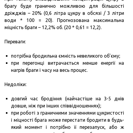
брагу буде гранично можливою для більшості
дріжджів – 20% (0,6 літра цукру в обсязі / 3 літри
води * 100 = 20). Прогнозована максимальна
міцність браги – 12,2% об. (20 * 0,61 = 12,2).
Переваги:
потрібна бродильна ємність невеликого об’єму;
при перегонці витрачається менше енергії на
нагрів браги і часу на весь процес.
Недоліки:
довгий час бродіння (найчастіше на 3-5 днів
довше, ніж при інших співвідношеннях);
при роботі з граничними значеннями цукристості
і міцності брага може перестати бродити в будь-
який момент і потрібно її перезапуск, або ж