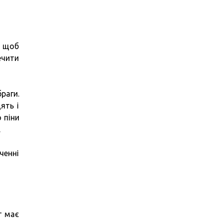
, щоб
ечити
раги.
ять і
 піни
.
ченні
т має