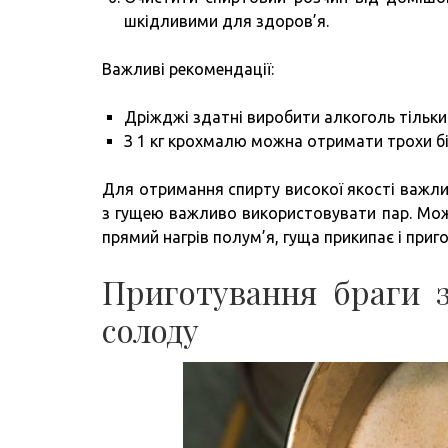
шкідливими для здоров’я.
Важливі рекомендації:
Дріжджі здатні виробити алкоголь тільки 
З 1 кг крохмалю можна отримати трохи бі
Для отримання спирту високої якості важли
з гущею важливо використовувати пар. Мо
прямий нагрів полум’я, гуща прикипає і приг
Приготування браги 
солоду