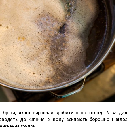
 браги, якщо вирішили зробити її на солоді. У заздал
оводять до кипіння. У воду всипають борошно і відр
никнення грудок.