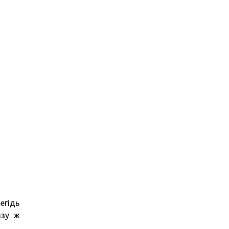
егідь
азу ж