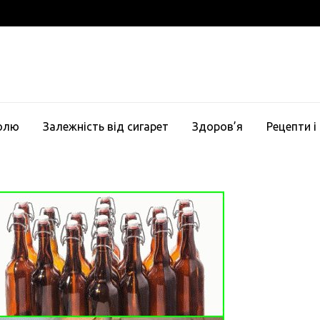
голю
Залежність від сигарет
Здоров’я
Рецепти і