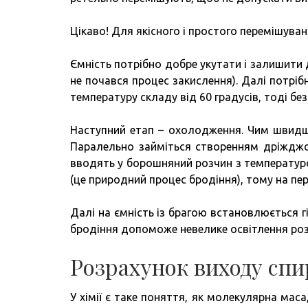
Цікаво! Для якісного і простого перемішува
Ємність потрібно добре укутати і залишити
не почався процес закислення). Далі потрі
температуру складу від 60 градусів, тоді б
Наступний етап – охолодження. Чим швидше
Паралельно займіться створенням дріжджов
вводять у борошняний розчин з температуро
(це природний процес бродіння), тому на пе
Далі на ємність із брагою встановлюється г
бродіння допоможе невелике освітлення розч
Розрахунок виходу спи
У хімії є таке поняття, як молекулярна мас