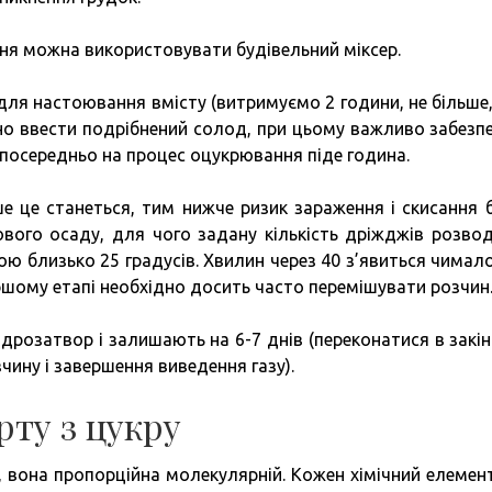
ння можна використовувати будівельний міксер.
 для настоювання вмісту (витримуємо 2 години, не більше
бно ввести подрібнений солод, при цьому важливо забезп
езпосередньо на процес оцукрювання піде година.
 це станеться, тим нижче ризик зараження і скисання б
ого осаду, для чого задану кількість дріжджів розвод
ю близько 25 градусів. Хвилин через 40 з’явиться чимало
ршому етапі необхідно досить часто перемішувати розчин
ідрозатвор і залишають на 6-7 днів (переконатися в закін
ину і завершення виведення газу).
рту з цукру
а, вона пропорційна молекулярній. Кожен хімічний елемен