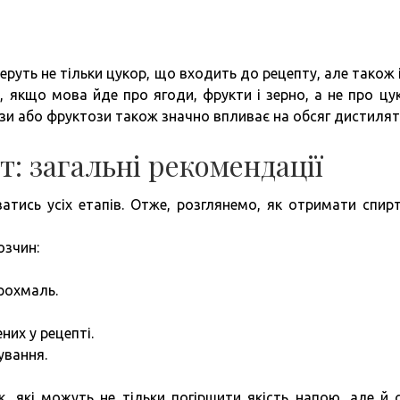
руть не тільки цукор, що входить до рецепту, але також і
, якщо мова йде про ягоди, фрукти і зерно, а не про цу
ози або фруктози також значно впливає на обсяг дистилят
т: загальні рекомендації
тись усіх етапів. Отже, розглянемо, як отримати спир
озчин:
рохмаль.
них у рецепті.
ування.
, які можуть не тільки погіршити якість напою, але й 