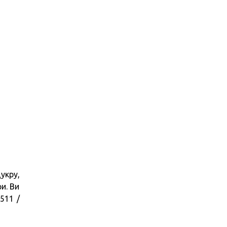
укру,
ри. Ви
511 /