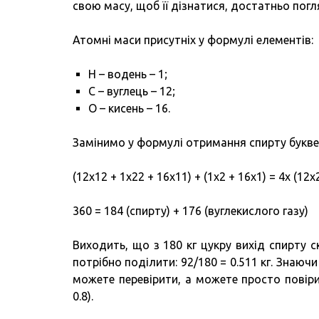
свою масу, щоб її дізнатися, достатньо пог
Атомні маси присутніх у формулі елементів:
Н – водень – 1;
С – вуглець – 12;
О – кисень – 16.
Замінимо у формулі отримання спирту буквен
(12х12 + 1х22 + 16х11) + (1х2 + 16х1) = 4х (12х
360 = 184 (спирту) + 176 (вуглекислого газу)
Виходить, що з 180 кг цукру вихід спирту ск
потрібно поділити: 92/180 = 0.511 кг. Знаючи щ
можете перевірити, а можете просто повірит
0.8).