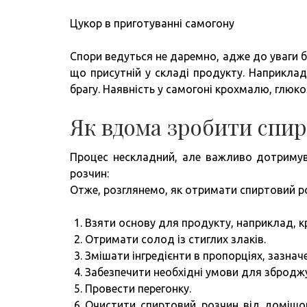
Цукор в приготуванні самогону
Спори ведуться не даремно, адже до уваги бе
що присутній у складі продукту. Наприклад
брагу. Наявність у самогоні крохмалю, глюк
Як вдома зробити спир
Процес нескладний, але важливо дотримува
розчин:
Отже, розглянемо, як отримати спиртовий р
Взяти основу для продукту, наприклад, к
Отримати солод із стиглих злаків.
Змішати інгредієнти в пропорціях, зазначе
Забезпечити необхідні умови для збродж
Провести перегонку.
Очистити спиртовий розчин від домішок