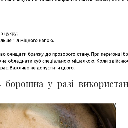
з цукру;
льше 1 л міцного напою.
во очищати бражку до прозорого стану. При перегонці б
жна обладнати куб спеціальною мішалкою. Коли здійсню
орає. Важливо не допустити цього.
з борошна у разі використа