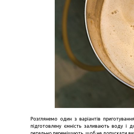
Розглянемо один з варіантів приготування
підготовлену ємність заливають воду і д
ретельно перемішують, щоб не допускати ви