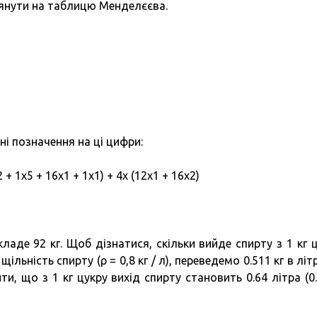
лянути на таблицю Менделєєва.
і позначення на ці цифри:
2 + 1х5 + 16х1 + 1х1) + 4х (12х1 + 16х2)
ладе 92 кг. Щоб дізнатися, скільки вийде спирту з 1 кг ц
ільність спирту (ρ = 0,8 кг / л), переведемо 0.511 кг в літ
и, що з 1 кг цукру вихід спирту становить 0.64 літра (0.