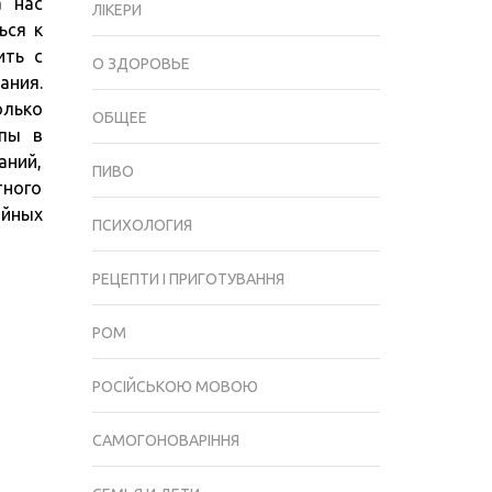
а нас
ПРАВИЛЬНОГО
ЛІКЕРИ
ься к
ПИТАНИЯ
ить с
О ЗДОРОВЬЕ
ания.
олько
ОБЩЕЕ
упы в
аний,
ПИВО
тного
ийных
ПСИХОЛОГИЯ
РЕЦЕПТИ І ПРИГОТУВАННЯ
РОМ
РОСІЙСЬКОЮ МОВОЮ
САМОГОНОВАРІННЯ