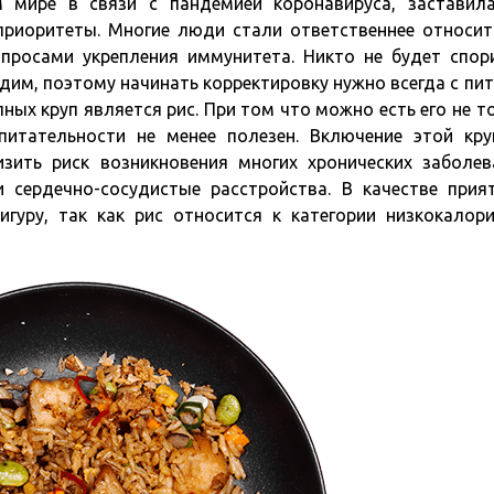
 мире в связи с пандемией коронавируса, заставил
риоритеты. Многие люди стали ответственнее относит
просами укрепления иммунитета. Никто не будет спор
дим, поэтому начинать корректировку нужно всегда с пит
ых круп является рис. При том что можно есть его не т
итательности не менее полезен. Включение этой кр
зить риск возникновения многих хронических заболев
 сердечно-сосудистые расстройства. В качестве прия
гуру, так как рис относится к категории низкокалор