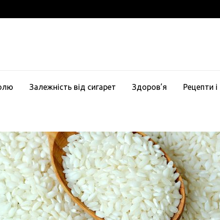
голю
Залежність від сигарет
Здоров’я
Рецепти і