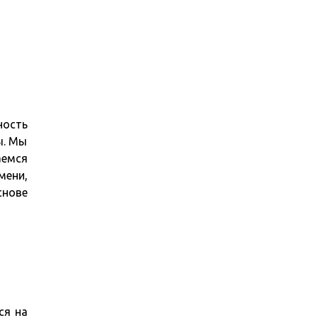
ность
ы. Мы
аемся
мени,
снове
ся на