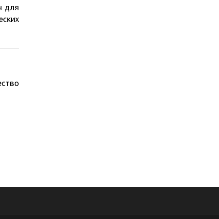
н для
еских
ество