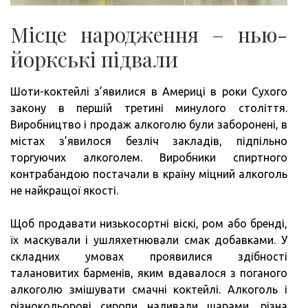
Місце народження – нью-
йоркські підвали
Шоти-коктейлі з’явилися в Америці в роки Сухого
закону в першій третині минулого століття.
Виробництво і продаж алкоголю були заборонені, в
містах з’явилося безліч закладів, підпільно
торгуючих алкоголем. Виробники спиртного
контрабандою постачали в країну міцний алкоголь
не найкращої якості.
Щоб продавати низькосортні віскі, ром або бренді,
їх маскували і ушляхетнювали смак добавками. У
складних умовах проявилися здібності
талановитих барменів, яким вдавалося з поганого
алкоголю змішувати смачні коктейлі. Алкоголь і
різнокольорові сиропи наливали шарами, різна