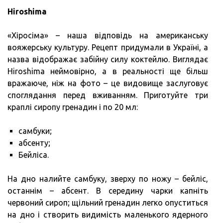
Hiroshima
«Хіросіма» – наша відповідь на американську
вояжерську культуру. Рецепт придумали в Україні, а
назва відображає забійну силу коктейлю. Виглядає
Hiroshima неймовірно, а в реальності ще більш
вражаюче, ніж на фото – це видовище заслуговує
споглядання перед вживанням. Приготуйте три
краплі сиропу гренадин і по 20 мл:
самбуки;
абсенту;
Бейліса.
На дно налийте самбуку, зверху по ножу – бейліс,
останнім – абсент. В середину чарки капніть
червоний сироп; щільний гренадин легко опуститься
на дно і створить видимість маленького ядерного