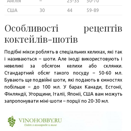
Англія
–
25-35
50-70
США
30
44
59-89
Особливості рецептів
коктейлів-шотів
Подібні мікси роблять в спеціальних келихах, які так
і називаються – шоти. Але іноді використовують і
невеликі за обсягом келихи або склянки.
Стандартний обсяг такого посуду – 50-60 мл.
Бувають ще подвійні шоти, які подають в ємностях
побільше – до 100 мл. У барах Канади, Естонії,
Фінляндії, Угорщини, Італії, Японії, США вам можуть
запропонувати міні-шоти – порції по 20-30 мл.