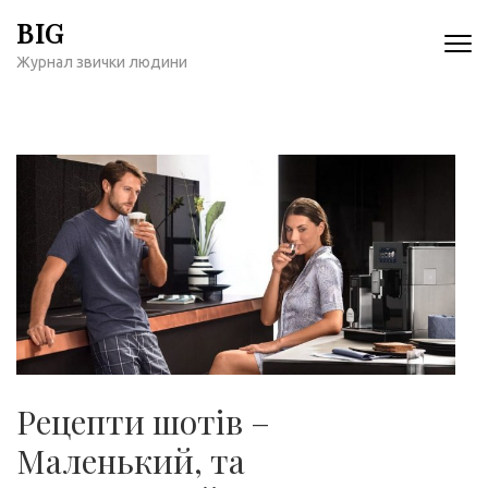
Перейти
BIG
к
Журнал звички людини
содержимому
(нажмите
Enter)
Рецепти шотів –
Маленький, та