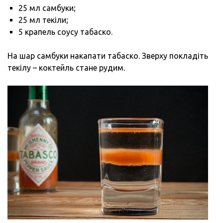
25 мл самбуки;
25 мл текіли;
5 крапель соусу табаско.
На шар самбуки накапати табаско. Зверху покладіть
текілу – коктейль стане рудим.