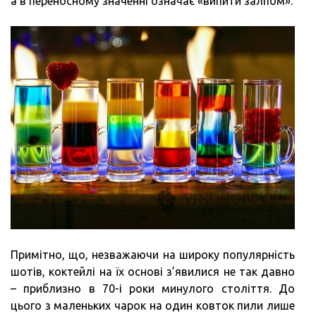
а в переносному значенні означає «випити залпом».
Примітно, що, незважаючи на широку популярність
шотів, коктейлі на їх основі з’явилися не так давно
– приблизно в 70-і роки минулого століття. До
цього з маленьких чарок на один ковток пили лише