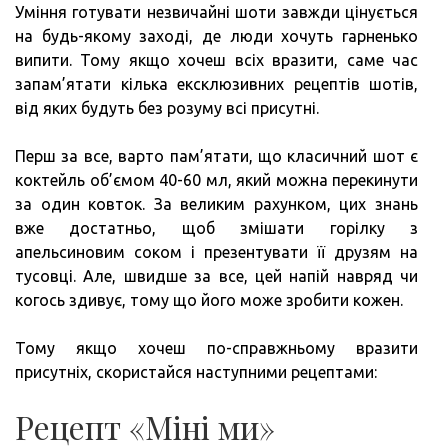
Уміння готувати незвичайні шоти завжди цінується
на будь-якому заході, де люди хочуть гарненько
випити. Тому якщо хочеш всіх вразити, саме час
запам’ятати кілька ексклюзивних рецептів шотів,
від яких будуть без розуму всі присутні.
Перш за все, варто пам’ятати, що класичний шот є
коктейль об’ємом 40-60 мл, який можна перекинути
за один ковток. За великим рахунком, цих знань
вже достатньо, щоб змішати горілку з
апельсиновим соком і презентувати її друзям на
тусовці. Але, швидше за все, цей напій навряд чи
когось здивує, тому що його може зробити кожен.
Тому якщо хочеш по-справжньому вразити
присутніх, скористайся наступними рецептами:
Рецепт «Міні ми»