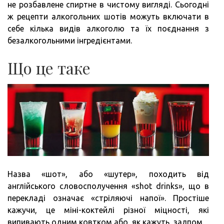
не розбавлене спиртне в чистому вигляді. Сьогодні
ж рецепти алкогольних шотів можуть включати в
себе кілька видів алкоголю та їх поєднання з
безалкогольними інгредієнтами.
Що це таке
Назва «шот», або «шутер», походить від
англійського словосполучення «shot drinks», що в
перекладі означає «стріляючі напої». Простіше
кажучи, це міні-коктейлі різної міцності, які
випивають одним ковтком або, як кажуть, залпом.