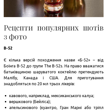
Рецепти популярних шотів
з фото
B-52
Є кілька версій походження назви «Б-52» – від
Боїнга В-52 до групи The B-52s. На право вважатися
батьківщиною шаруватого коктейлю претендують
Малібу, Канада і США. Для приготування
знадобляться по 20 мл трьох лікерів:
кавового, наприклад, мексиканського калуа;
вершкового (Бейліса);
апельсинового (куантро, Гран Марні або тріпл