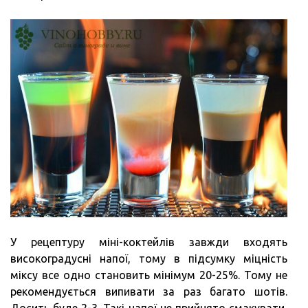
У рецептуру міні-коктейлів завжди входять
високоградусні напої, тому в підсумку міцність
міксу все одно становить мінімум 20-25%. Тому не
рекомендується випивати за раз багато шотів.
Досить буде 2-3. Такі напої не прийнято смакувати,