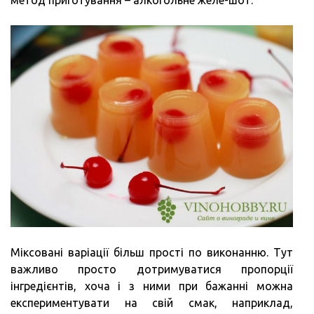
метод приготування – алкогольне желе-шот.
Міксовані варіації більш прості по виконанню. Тут
важливо просто дотримуватися пропорції
інгредієнтів, хоча і з ними при бажанні можна
експериментувати на свій смак, наприклад,