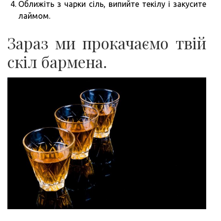
Оближіть з чарки сіль, випийте текілу і закусите
лаймом.
Зараз ми прокачаємо твій
скіл бармена.