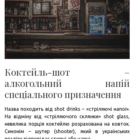
Коктейль-шот –
алкогольний напій
спеціального призначення
Назва походить від shot drinks – «стріляючі напої».
На відміну від «стріляючого склянки» shot glass,
невелика порція коктейлю розрахована на ковток.
Синонім – шутер (shooter), який в українських
реаліях відповідає стопці або чарці.