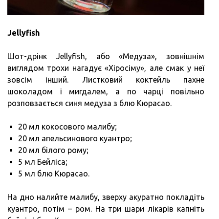
Jellyfish
Шот-дрінк Jellyfish, або «Медуза», зовнішнім
виглядом трохи нагадує «Хіросіму», але смак у неї
зовсім інший. Листковий коктейль пахне
шоколадом і мигдалем, а по чарці повільно
розповзається синя медуза з блю Кюрасао.
20 мл кокосового малибу;
20 мл апельсинового куантро;
20 мл білого рому;
5 мл Бейліса;
5 мл блю Кюрасао.
На дно налийте малибу, зверху акуратно покладіть
куантро, потім – ром. На три шари лікарів капніть