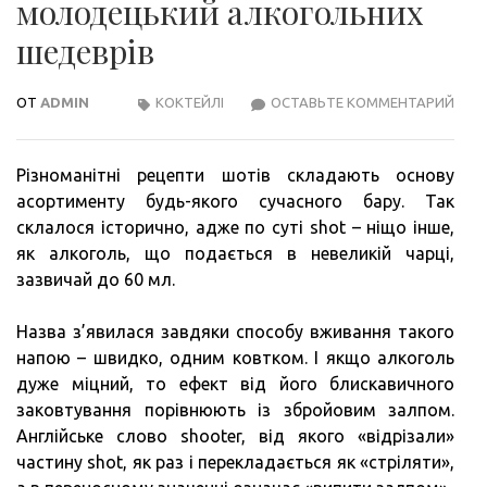
молодецький алкогольних
шедеврів
ОТ
ADMIN
КОКТЕЙЛІ
ОСТАВЬТЕ КОММЕНТАРИЙ
РЕЦ
ШОТ
–
Різноманітні рецепти шотів складають основу
МАЛ
асортименту будь-якого сучасного бару. Так
ТА
склалося історично, адже по суті shot – ніщо інше,
МОЛ
як алкоголь, що подається в невеликій чарці,
АЛК
зазвичай до 60 мл.
ШЕД
Назва з’явилася завдяки способу вживання такого
напою – швидко, одним ковтком. І якщо алкоголь
дуже міцний, то ефект від його блискавичного
заковтування порівнюють із збройовим залпом.
Англійське слово shooter, від якого «відрізали»
частину shot, як раз і перекладається як «стріляти»,