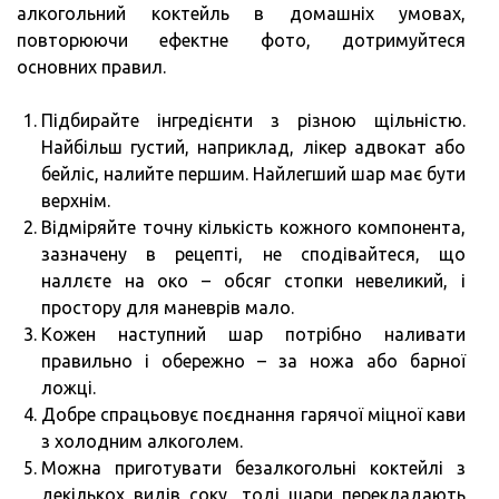
алкогольний коктейль в домашніх умовах,
повторюючи ефектне фото, дотримуйтеся
основних правил.
Підбирайте інгредієнти з різною щільністю.
Найбільш густий, наприклад, лікер адвокат або
бейліс, налийте першим. Найлегший шар має бути
верхнім.
Відміряйте точну кількість кожного компонента,
зазначену в рецепті, не сподівайтеся, що
наллєте на око – обсяг стопки невеликий, і
простору для маневрів мало.
Кожен наступний шар потрібно наливати
правильно і обережно – за ножа або барної
ложці.
Добре спрацьовує поєднання гарячої міцної кави
з холодним алкоголем.
Можна приготувати безалкогольні коктейлі з
декількох видів соку, тоді шари перекладають