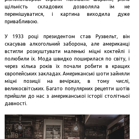
щільність складових дозволяла їм не
перемішуватися, і картина виходила дуже
привабливою.
У 1933 році президентом став Рузвельт, він
скасував алкогольний заборона, але американці
встигли розкуштувати маленькі міцні коктейлі і
полюбили їх. Мода швидко поширилася по світу, і
через кілька років їх почали робити в кращих
європейських закладах. Американські шоти зайняли
міцні позиції на вечірках, в тому числі,
великосвітських. Багато популярних рецепти шотів
прийшли до нас з американської історії столітньої
давності.