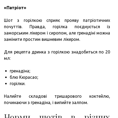
«Патріот»
Шот з горілкою сприяє прояву патріотичних
почуттів. Правда, горілка поєднується із
заморським лікером і сиропом, але гренадіні можна
замінити простим вишневим лікером.
Для рецепта дринка з горілкою знадобиться по 20
мл:
гренадіна;
блю Кюрасао;
горілки.
Налийте складові тришарового коктейлю,
починаючи з гренадіна, і випийте залпом.
Норми шотів в різних