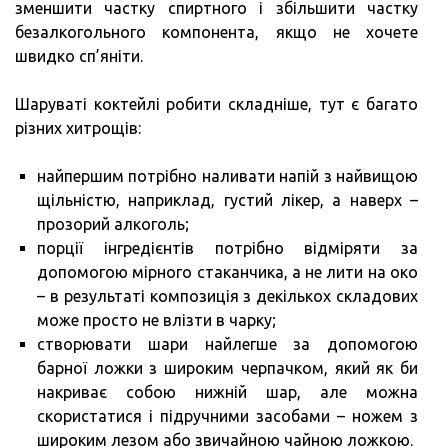
зменшити частку спиртного і збільшити частку
безалкогольного компонента, якщо не хочете
швидко сп’яніти.
Шаруваті коктейлі робити складніше, тут є багато
різних хитрощів:
найпершим потрібно наливати напій з найвищою
щільністю, наприклад, густий лікер, а наверх –
прозорий алкоголь;
порції інгредієнтів потрібно відміряти за
допомогою мірного стаканчика, а не лити на око
– в результаті композиція з декількох складових
може просто не влізти в чарку;
створювати шари найлегше за допомогою
барної ложки з широким черпачком, який як би
накриває собою нижній шар, але можна
скористатися і підручними засобами – ножем з
широким лезом або звичайною чайною ложкою.