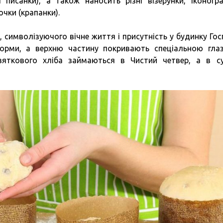
писанки), а також наносить різні візерунки, іконогра
чки (крапанки).
 символізуючого вічне життя і присутність у будинку Гос
орми, а верхню частину покривають спеціальною глаз
вяткового хліба займаються в Чистий четвер, а в с