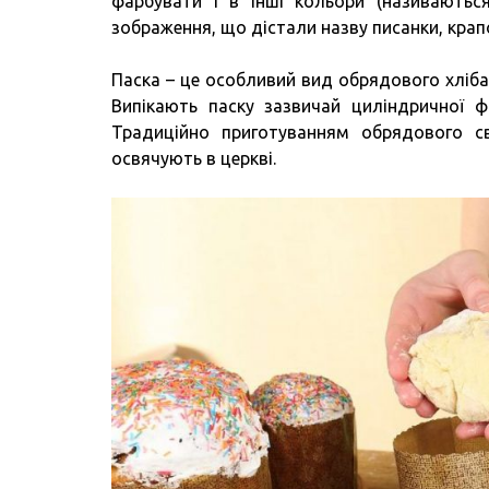
фарбувати і в інші кольори (називаються 
зображення, що дістали назву писанки, крапо
Паска – це особливий вид обрядового хліба,
Випікають паску зазвичай циліндричної ф
Традиційно приготуванням обрядового с
освячують в церкві.