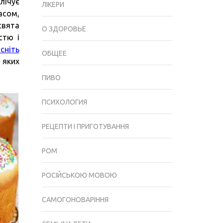
лічує
ТРАДИЦІЇ
ЛІКЕРИ
асом,
ТА
свята
ОСНОВНІ
О ЗДОРОВЬЕ
стю і
ПРАВИЛА
сніть
ОБЩЕЕ
 яких
ПИВО
ПСИХОЛОГИЯ
РЕЦЕПТИ І ПРИГОТУВАННЯ
РОМ
РОСІЙСЬКОЮ МОВОЮ
САМОГОНОВАРІННЯ