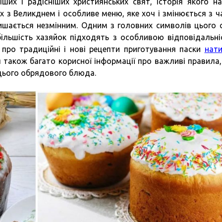
их і радісніших християнських свят, історія якого на
них з Великднем і особливе меню, яке хоч і змінюється з ч
ишається незмінним. Одним з головних символів цього 
більшість хазяйок підходять з особливою відповідальні
 про традиційні і нові рецепти приготування паски
нати
ься також багато корисної інформації про важливі правила,
цього обрядового блюда.