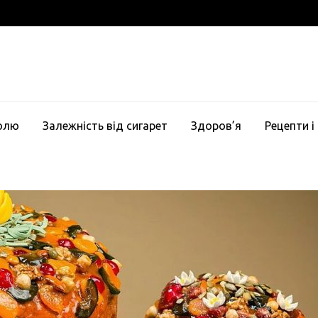
голю
Залежність від сигарет
Здоров’я
Рецепти і