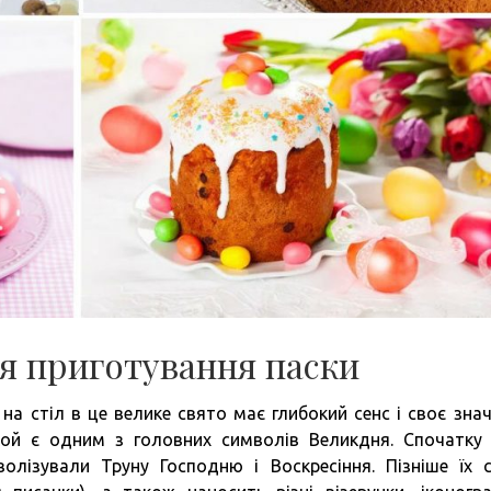
ля приготування паски
 стіл в це велике свято має глибокий сенс і своє знач
кой є одним з головних символів Великдня. Спочатку
олізували Труну Господню і Воскресіння. Пізніше їх 