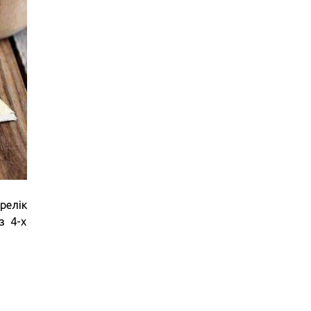
релік
з 4-х