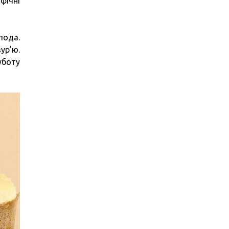
фічні
пода.
ур’ю.
уботу