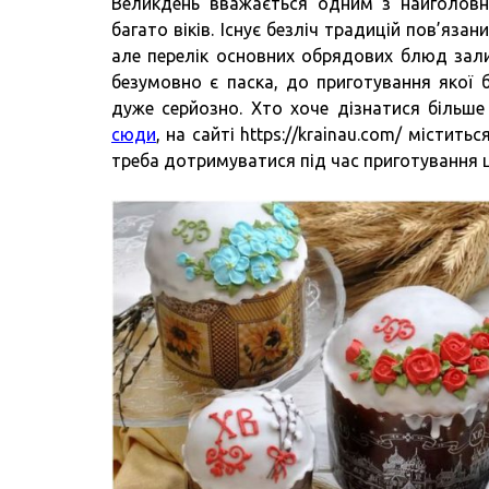
Великдень вважається одним з найголовніш
багато віків. Існує безліч традицій пов’яза
але перелік основних обрядових блюд зал
безумовно є паска, до приготування якої 
дуже серйозно. Хто хоче дізнатися більше
сюди
, на сайті https://krainau.com/ містит
треба дотримуватися під час приготування 