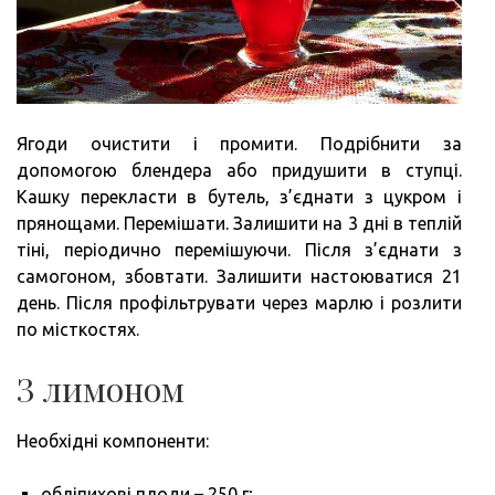
Ягоди очистити і промити. Подрібнити за
допомогою блендера або придушити в ступці.
Кашку перекласти в бутель, з’єднати з цукром і
прянощами. Перемішати. Залишити на 3 дні в теплій
тіні, періодично перемішуючи. Після з’єднати з
самогоном, збовтати. Залишити настоюватися 21
день. Після профільтрувати через марлю і розлити
по місткостях.
З лимоном
Необхідні компоненти:
обліпихові плоди – 250 г;