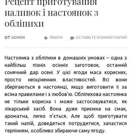
Рецепт приготування
наливок і настоянок з
обліпихи
ОТ
ADMIN
ЛІКЕРИ
ОСТАВЬТЕ КОММЕНТАРИЙ
РЕЦ
ПРИ
НАЛ
Настоянка з обліпихи в домашніх умовах – одна з
І
найбільш пізніх осінніх заготовок, останній
НАС
сонячний дар осені. У цієї ягоди маса корисних,
З
просто неоціненних властивостей. Всі вони
ОБЛ
зберігаються в настоянці, якщо виготовити її за
всіма правилами і з любов’ю. Обліпихова настоянка
не тільки корисна і може застосовуватися, як
лікарський засіб. Вона дуже приємна на смак,
ароматна, легко п’ється. Але щоб приготувати
такий напій, доведеться потрудитися, запастися
терпінням, особливо збираючи саму ягоду.