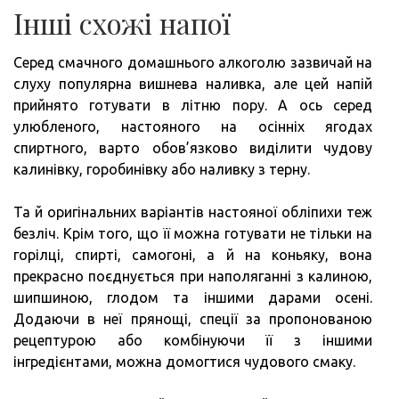
Інші схожі напої
Серед смачного домашнього алкоголю зазвичай на
слуху популярна вишнева наливка, але цей напій
прийнято готувати в літню пору. А ось серед
улюбленого, настояного на осінніх ягодах
спиртного, варто обов’язково виділити чудову
калинівку, горобинівку або наливку з терну.
Та й оригінальних варіантів настояної обліпихи теж
безліч. Крім того, що її можна готувати не тільки на
горілці, спирті, самогоні, а й на коньяку, вона
прекрасно поєднується при наполяганні з калиною,
шипшиною, глодом та іншими дарами осені.
Додаючи в неї прянощі, спеції за пропонованою
рецептурою або комбінуючи її з іншими
інгредієнтами, можна домогтися чудового смаку.