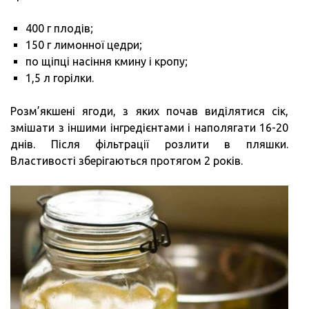
400 г плодів;
150 г лимонної цедри;
по щіпці насіння кмину і кропу;
1,5 л горілки.
Розм’якшені ягоди, з яких почав виділятися сік,
змішати з іншими інгредієнтами і наполягати 16-20
днів. Після фільтрації розлити в пляшки.
Властивості зберігаються протягом 2 років.