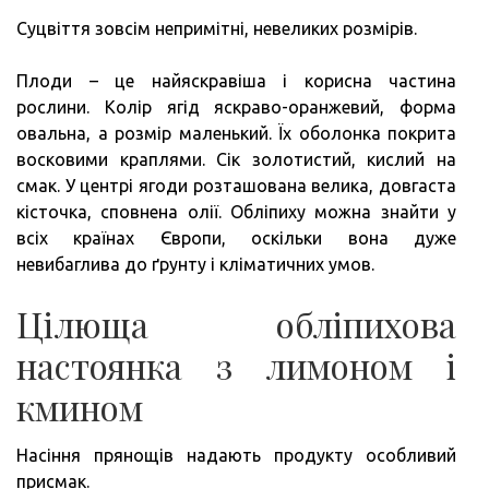
Суцвіття зовсім непримітні, невеликих розмірів.
Плоди – це найяскравіша і корисна частина
рослини. Колір ягід яскраво-оранжевий, форма
овальна, а розмір маленький. Їх оболонка покрита
восковими краплями. Сік золотистий, кислий на
смак. У центрі ягоди розташована велика, довгаста
кісточка, сповнена олії. Обліпиху можна знайти у
всіх країнах Європи, оскільки вона дуже
невибаглива до ґрунту і кліматичних умов.
Цілюща обліпихова
настоянка з лимоном і
кмином
Насіння прянощів надають продукту особливий
присмак.