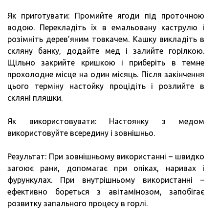
Як приготувати: Промийте ягоди під проточною
водою. Перекладіть їх в емальовану каструлю і
розімніть дерев’яним товкачем. Кашку викладіть в
скляну банку, додайте мед і залийте горілкою.
Щільно закрийте кришкою і приберіть в темне
прохолодне місце на один місяць. Після закінчення
цього терміну настойку процідіть і розлийте в
скляні пляшки.
Як використовувати: Настоянку з медом
використовуйте всередину і зовнішньо.
Результат: При зовнішньому використанні – швидко
загоює рани, допомагає при опіках, наривах і
фурункулах. При внутрішньому використанні –
ефективно бореться з авітамінозом, запобігає
розвитку запального процесу в горлі.