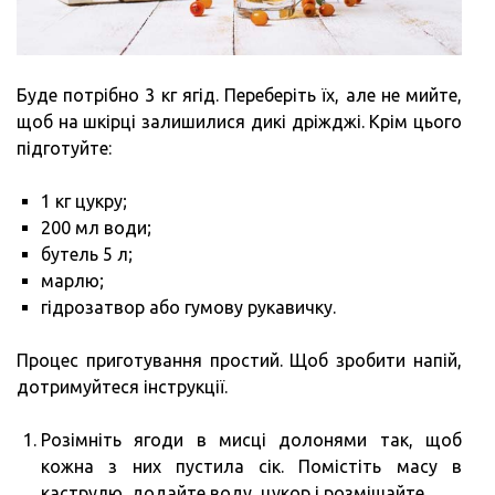
Буде потрібно 3 кг ягід. Переберіть їх, але не мийте,
щоб на шкірці залишилися дикі дріжджі. Крім цього
підготуйте:
1 кг цукру;
200 мл води;
бутель 5 л;
марлю;
гідрозатвор або гумову рукавичку.
Процес приготування простий. Щоб зробити напій,
дотримуйтеся інструкції.
Розімніть ягоди в мисці долонями так, щоб
кожна з них пустила сік. Помістіть масу в
каструлю, додайте воду, цукор і розмішайте.