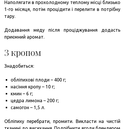
Наполягати в прохолодному теплому місці близько
1-го місяця, потім процідити і перелити в потрібну
тару.
Додавання меду після проціджування додасть
приємний аромат.
З кропом
Знадобиться:
обліпихові плоди – 400 г;
насіння кропу – 10 г;
кмин – 6 г;
цедра лимона – 200 г;
самогон – 1,5 л.
Обліпиху перебрати, промити. Викласти на чистій
тканині до висихання. Подрібнити ягоди блендером