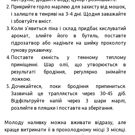
Прикрийте горло марлею для захисту від мошок,
і залиште в темряві на 3-4 дні. Щодня заважайте
і збовтуйте вміст.
Коли з’явиться піна і склад придбає кислуватий
аромат, злийте його в бутель, поставте
гідрозатвор або надіньте на шийку проколоту
гумову рукавичку.
Поставте ємність у темному теплому
приміщенні. Шар олії, що утворюється в
результаті бродіння, регулярно знімайте
ложкою.
Дочекайтеся, поки бродіння припиниться.
Зазвичай це трапляється через 30-45 діб.
Відфільтруйте напій через 3 шари марлі,
розлийте в пляшки і поставте на зберігання.
Молоду наливку можна вживати відразу, але
краще витримати її в прохолодному місці 3 місяці.