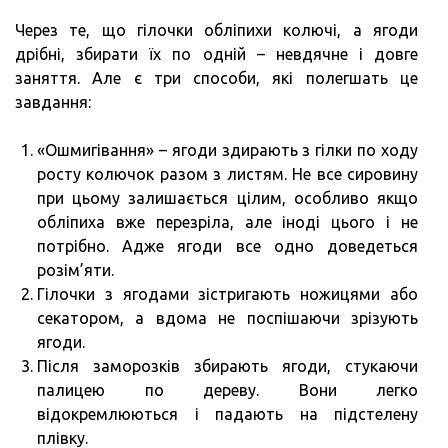
Через те, що гілочки обліпихи колючі, а ягоди
дрібні, збирати їх по одній – невдячне і довге
заняття. Але є три способи, які полегшать це
завдання:
«Ошмигівання» – ягоди здирають з гілки по ходу
росту колючок разом з листям. Не все сировину
при цьому залишається цілим, особливо якщо
обліпиха вже перезріла, але іноді цього і не
потрібно. Адже ягоди все одно доведеться
розім’яти.
Гілочки з ягодами зістригають ножицями або
секатором, а вдома не поспішаючи зрізують
ягоди.
Після заморозків збирають ягоди, стукаючи
палицею по дереву. Вони легко
відокремлюються і падають на підстелену
плівку.