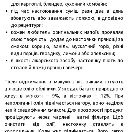
для картоплі, блендер, кухонний комбайн;
під час настоювання суміш рази два в день
збовтують або заважають ложкою, відповідно
до рецептури;
кожен любитель оригінальних напоїв проявляє
свою творчість і додає до настоянки прянощі за
смаком: корицю, ваніль, мускатний горіх, різні
види перців, гвоздику, лимони або апельсини;
в якості лікарського засобу настоянку п’ють по
столовій ложці вранці і ввечері.
Після віджимання з макухи з кісточками готують
цілюще олію обліпихи. У ягодах багато природного
жиру: в м’якоті – 9%, в кісточках – 12%. При
наполяганні олія піднімається нагору, воно наділяє
напій специфічним смаком. Для прозорості продукт
проціджують через марлеві і ватні фільтри. Щоб
очистити від олії, настоянку ставлять в
холодильник. Коли жир піднімається, його легко