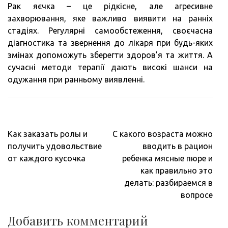
Рак яєчка – це рідкісне, але агресивне
захворювання, яке важливо виявити на ранніх
стадіях. Регулярні самообстеження, своєчасна
діагностика та звернення до лікаря при будь-яких
змінах допоможуть зберегти здоров’я та життя. А
сучасні методи терапії дають високі шанси на
одужання при ранньому виявленні.
Навигация
Как заказать ролы и
С какого возраста можно
по
получить удовольствие
вводить в рацион
записям
от каждого кусочка
ребенка мясные пюре и
как правильно это
делать: разбираемся в
вопросе
Добавить комментарий