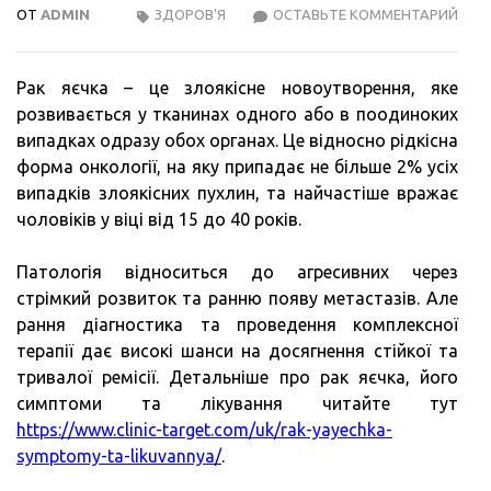
ОТ
ADMIN
ЗДОРОВ'Я
ОСТАВЬТЕ КОММЕНТАРИЙ
РАК
ЯЄЧ
Рак яєчка – це злоякісне новоутворення, яке
розвивається у тканинах одного або в поодиноких
випадках одразу обох органах. Це відносно рідкісна
форма онкології, на яку припадає не більше 2% усіх
випадків злоякісних пухлин, та найчастіше вражає
чоловіків у віці від 15 до 40 років.
Патологія відноситься до агресивних через
стрімкий розвиток та ранню появу метастазів. Але
рання діагностика та проведення комплексної
терапії дає високі шанси на досягнення стійкої та
тривалої ремісії. Детальніше про рак яєчка, його
симптоми та лікування читайте тут
https://www.clinic-target.com/uk/rak-yayechka-
symptomy-ta-likuvannya/
.