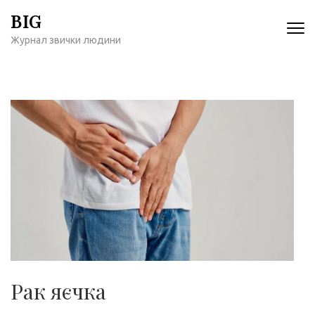
Перейти
BIG
к
Журнал звички людини
содержимому
(нажмите
Enter)
Рак яєчка