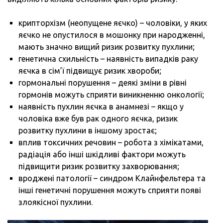
крипторхізм (неопущене яєчко) – чоловіки, у яких
яєчко не опустилося в мошонку при народженні,
мають значно вищий ризик розвитку пухлини;
генетична схильність – наявність випадків раку
яєчка в сім’ї підвищує ризик хвороби;
гормональні порушення – деякі зміни в рівні
гормонів можуть сприяти виникненню онкології;
наявність пухлин яєчка в анамнезі – якщо у
чоловіка вже був рак одного яєчка, ризик
розвитку пухлини в іншому зростає;
вплив токсичних речовин – робота з хімікатами,
радіація або інші шкідливі фактори можуть
підвищити ризик розвитку захворювання;
вроджені патології – синдром Клайнфельтера та
інші генетичні порушення можуть сприяти появі
злоякісної пухлини.