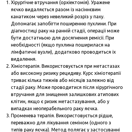
Хірургічне втручання (орхіектомія). Уражене
яєчко видаляється разом із насіннєвим
канатиком через невеликий розріз у паху.
Допомагає запобігти поширенню пухлини. При
діагностиці раку на ранній стадії, операції може
бути достатньою для досягнення ремісії. При
необхідності (якщо пухлина поширилася на
лімфатичні вузли), додатково проводиться їх
видалення.
Хіміотерапія. Використовується при метастазах
або високому ризику рецидиву. Курс хіміотерапії
триває кілька тижнів або місяців залежно від
стадії раку. Може проводитися після хірургічного
втручання для знищення залишкових атипових
клітин, якщо є ризик метастазування, або у
випадках неоперабельного раку яєчка.
Променева терапія. Використовується рідше,
переважно для лікування семіном (одного з
типів раку яєчка). Метод полягає у застосуванні