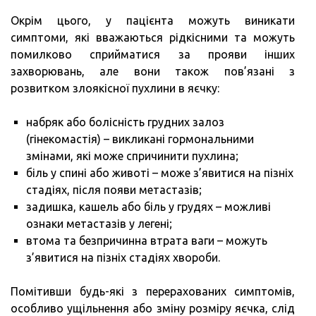
Окрім цього, у пацієнта можуть виникати
симптоми, які вважаються рідкісними та можуть
помилково сприйматися за прояви інших
захворювань, але вони також пов’язані з
розвитком злоякісної пухлини в яєчку:
набряк або болісність грудних залоз
(гінекомастія) – викликані гормональними
змінами, які може спричинити пухлина;
біль у спині або животі – може з’явитися на пізніх
стадіях, після появи метастазів;
задишка, кашель або біль у грудях – можливі
ознаки метастазів у легені;
втома та безпричинна втрата ваги – можуть
з’явитися на пізніх стадіях хвороби.
Помітивши будь-які з перерахованих симптомів,
особливо ущільнення або зміну розміру яєчка, слід