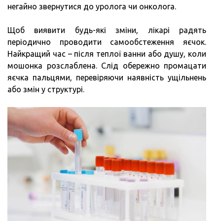
негайно звернутися до уролога чи онколога.
Щоб виявити будь-які зміни, лікарі радять
періодично проводити самообстеження яєчок.
Найкращий час – після теплої ванни або душу, коли
мошонка розслаблена. Слід обережно промацати
яєчка пальцями, перевіряючи наявність ущільнень
або змін у структурі.