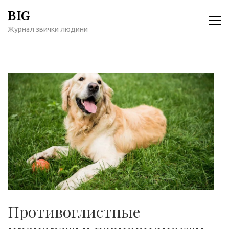
Перейти
BIG
к
Журнал звички людини
содержимому
(нажмите
Enter)
Противоглистные