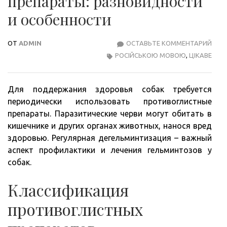
препараты: разновидности
и особенности
ОТ
ADMIN
ОСТАВЬТЕ КОММЕНТАРИЙ
ПРО
РОСІЙСЬКОЮ МОВОЮ
,
ЦІКАВЕ
ПРЕ
РАЗ
И
Для поддержания здоровья собак требуется
ОСО
периодически использовать противоглистные
препараты. Паразитические черви могут обитать в
кишечнике и других органах животных, нанося вред
здоровью. Регулярная дегельминтизация – важный
аспект профилактики и лечения гельминтозов у
собак.
Классификация
противоглистных