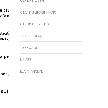
СЕМЬЯ И ДЕТИ
вість
СТАТТІ З ЦІКАВИНКОЮ
оїдів
СТРОИТЕЛЬСТВО
Засіб
ТЕХНОЛОГИИ
инах,
ТЕХНОЛОГІЇ
етрій
ЦІКАВЕ
ШАМПАНСЬКЕ
рові,
идше.