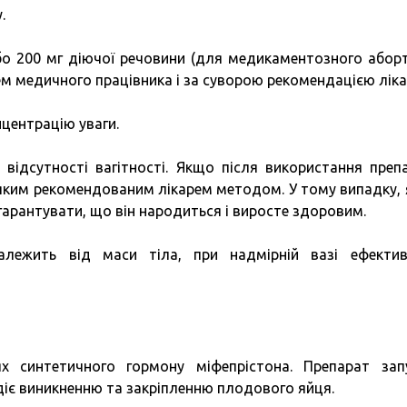
.
о 200 мг діючої речовини (для медикаментозного аборту
м медичного працівника і за суворою рекомендацією ліка
нцентрацію уваги.
відсутності вагітності. Якщо після використання преп
дь-яким рекомендованим лікарем методом. У тому випадку,
арантувати, що він народиться і виросте здоровим.
алежить від маси тіла, при надмірній вазі ефектив
х синтетичного гормону міфепрістона. Препарат зап
діє виникненню та закріпленню плодового яйця.