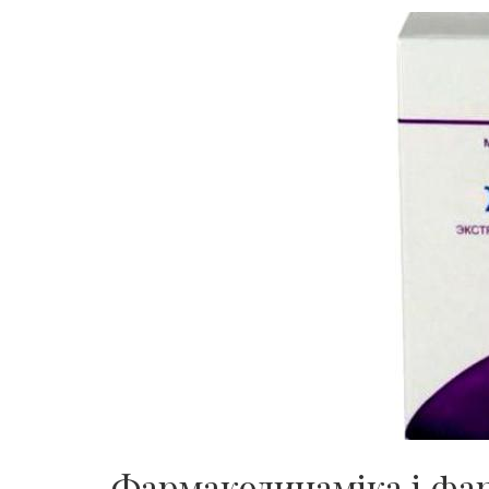
Фармакодинаміка і фа