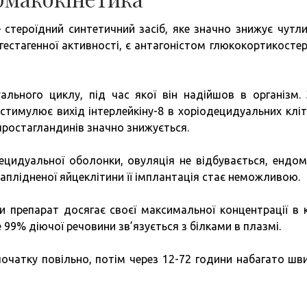
стероїдний синтетичний засіб, яке значно знижує чутли
гестагенної активності, є антагоністом глюкокортикостер
льного циклу, під час якої він надійшов в організм. 
 стимулює вихід інтерлейкіну-8 в хоріодецидуальних кліт
простагландинів значно знижується.
ецидуальної оболонки, овуляція не відбувається, ендом
заплідненої яйцеклітини її імплантація стає неможливою.
 препарат досягає своєї максимальної концентрації в к
99% діючої речовини зв’язується з білками в плазмі.
спочатку повільно, потім через 12-72 години набагато шв