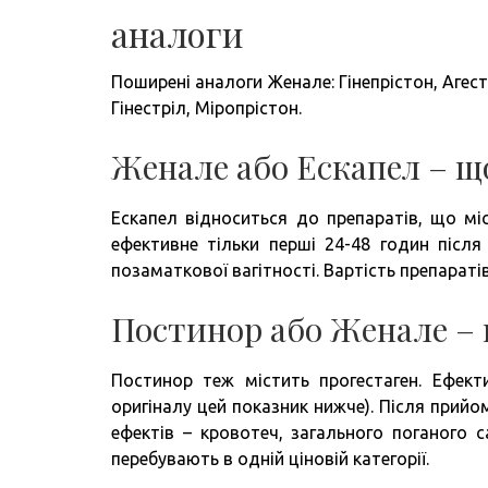
аналоги
Поширені аналоги Женале: Гінепрістон, Агест
Гінестріл, Міропрістон.
Женале або Ескапел – щ
Ескапел відноситься до препаратів, що міст
ефективне тільки перші 24-48 годин післ
позаматкової вагітності. Вартість препарат
Постинор або Женале –
Постинор теж містить прогестаген. Ефект
оригіналу цей показник нижче). Після прий
ефектів – кровотеч, загального поганого 
перебувають в одній ціновій категорії.