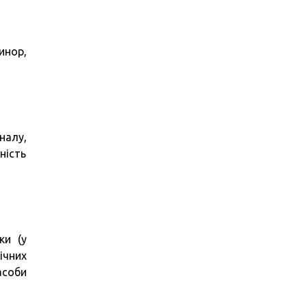
инор,
налу,
ність
ки (у
ічних
асоби