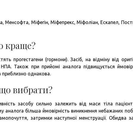
а, Менсофта, Міфегін, Міфепрекс, Міфоліан, Ескапел, Пост
о краще?
ять прогестагени (гормони). Засіб, на відміну від оригі
я НПА. Також при прийомі аналога підвищується ймовір
ів приблизно однакова.
 що вибрати?
ивність засобу сильно залежить від маси тіла пацієнт
ому аналога більша ймовірність виникнення небажаних поб
самопочуття, затримки наступної менструації. Обидва з