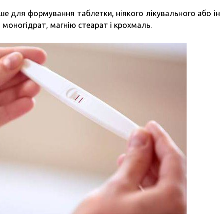
ше для формування таблетки, ніякого лікувального або і
 моногідрат, магнію стеарат і крохмаль.