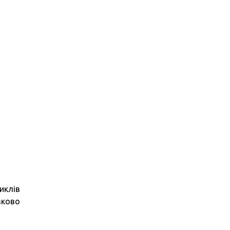
иклів
зково