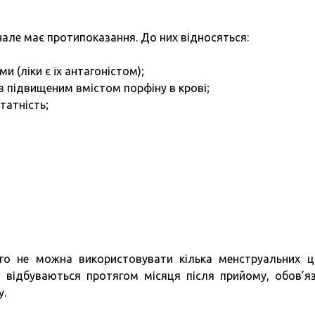
нале має протипоказання. До них відносяться:
 (ліки є їх антагоністом);
з підвищеним вмістом порфіну в крові;
татність;
його не можна використовувати кілька менструальних ц
о відбуваються протягом місяця після прийому, обов’я
у.