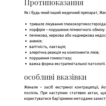
Протипоказання
Як і будь-який інший медичний препарат, Же
тривале лікування глюкокортикостероїдами
порфірія – порушення пігментного обміну 
печінкова, ниркова або надниркова недос
анемія;
вагітність, лактація;
алергічна реакція на компоненти ліків;
порушення гомеостазу;
важка форма екстрагенітальної патології.
особливі вказівки
Женале – засіб екстреної контрацепції, 
поспіль. При наступних статевих актах, щ
користуватися бар’єрними методами захист