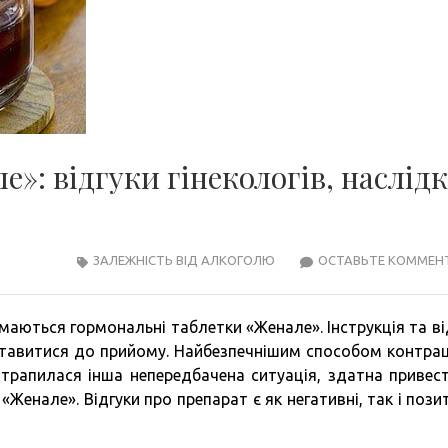
: відгуки гінекологів, наслідк
ЗАЛЕЖНІСТЬ ВІД АЛКОГОЛЮ
ОСТАВЬТЕ КОММЕН
маються гормональні таблетки «Женале». Інструкція та ві
тавитися до прийому. Найбезпечнішим способом контрац
 трапилася інша непередбачена ситуація, здатна привес
Женале». Відгуки про препарат є як негативні, так і позит