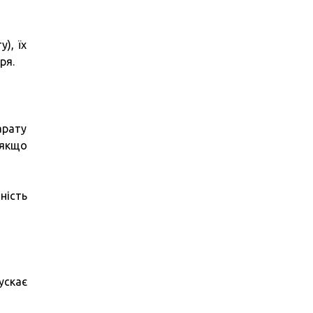
), їх
ря.
арату
 якщо
ність
ускає