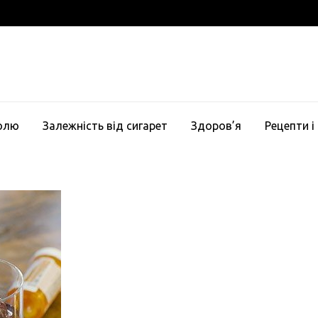
голю
Залежність від сигарет
Здоров’я
Рецепти і