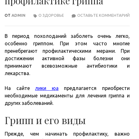
профилактике гриппа
ОТ
ADMIN
О ЗДОРОВЬЕ
ОСТАВЬТЕ КОММЕНТАРИЙ
ЧТО
СЛЕ
ЗНА
В период похолоданий заболеть очень легко,
О
особенно гриппом. При этом часто многие
ПРО
пренебрегают профилактическими мерами. При
ГРИ
достижении активной фазы болезни они
принимают всевозможные антибиотики и
лекарства.
На сайте
лики юа
предлагается приобрести
необходимые медикаменты для лечения гриппа и
других заболеваний.
Грипп и его виды
Прежде, чем начинать профилактику, важно