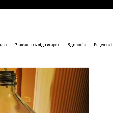
голю
Залежність від сигарет
Здоров’я
Рецепти і