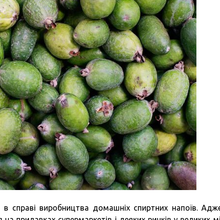
а в справі виробництва домашніх спиртних напоїв. Адж
 на прилавках супермаркетів і деяких ринків у великих мі