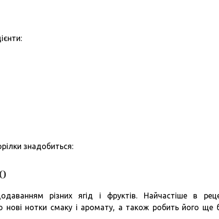
ієнти:
орілки знадобиться:
ю
даванням різних ягід і фруктів. Найчастіше в рец
ю нові нотки смаку і аромату, а також робить його ще 