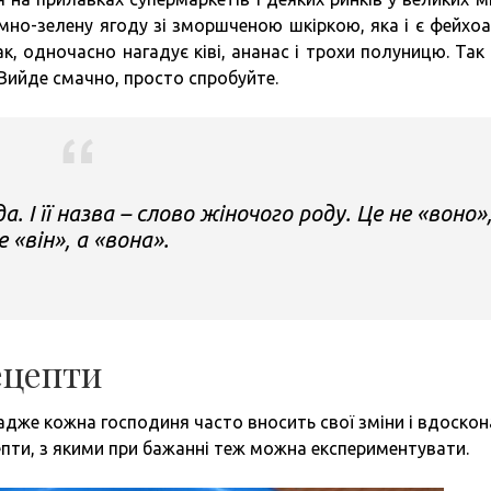
емно-зелену ягоду зі зморшченою шкіркою, яка і є фейхоа
к, одночасно нагадує ківі, ананас і трохи полуницю. Так
Вийде смачно, просто спробуйте.
. І її назва – слово жіночого роду. Це не «воно»,
е «він», а «вона».
ецепти
 адже кожна господиня часто вносить свої зміни і вдоско
ти, з якими при бажанні теж можна експериментувати.