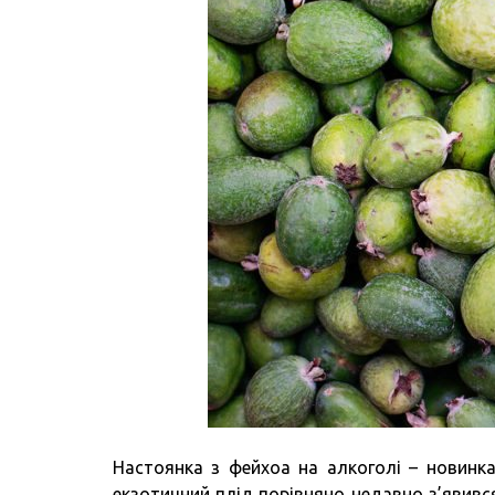
Настоянка з фейхоа на алкоголі – новинк
екзотичний плід порівняно недавно з’явився