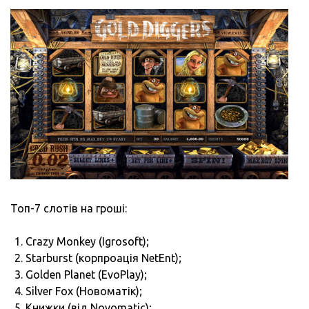
Топ-7 слотів на гроші:
Crazy Monkey (Igrosoft);
Starburst (корпроація NetEnt);
Golden Planet (EvoPlay);
Silver Fox (Новоматік);
Книжки (від Novomatic);