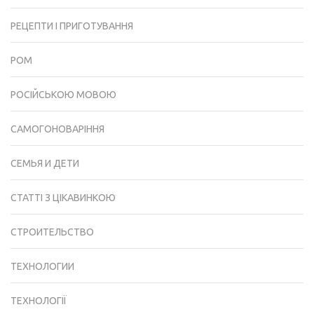
РЕЦЕПТИ І ПРИГОТУВАННЯ
РОМ
РОСІЙСЬКОЮ МОВОЮ
САМОГОНОВАРІННЯ
СЕМЬЯ И ДЕТИ
СТАТТІ З ЦІКАВИНКОЮ
СТРОИТЕЛЬСТВО
ТЕХНОЛОГИИ
ТЕХНОЛОГІЇ