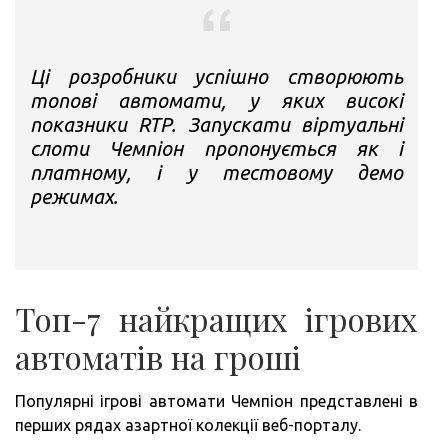
Ці розробники успішно створюють
топові автомати, у яких високі
показники RTP. Запускати віртуальні
слоти Чемпіон пропонується як і
платному, і у тестовому демо
режимах.
Топ-7 найкращих ігрових
автоматів на гроші
Популярні ігрові автомати Чемпіон представлені в
перших рядах азартної колекції веб-порталу.