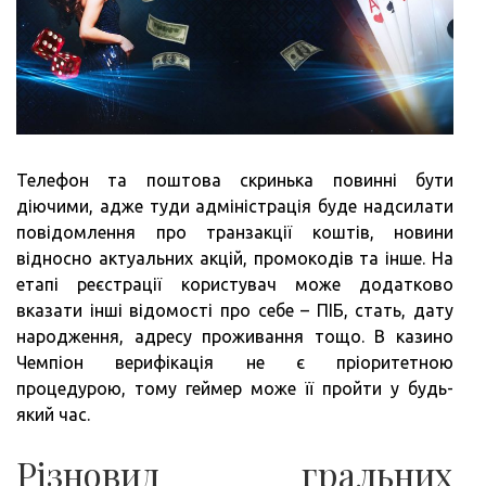
Телефон та поштова скринька повинні бути
діючими, адже туди адміністрація буде надсилати
повідомлення про транзакції коштів, новини
відносно актуальних акцій, промокодів та інше. На
етапі реєстрації користувач може додатково
вказати інші відомості про себе – ПІБ, стать, дату
народження, адресу проживання тощо. В казино
Чемпіон верифікація не є пріоритетною
процедурою, тому геймер може її пройти у будь-
який час.
Різновид гральних