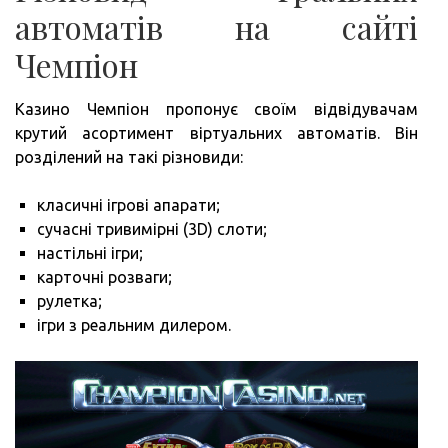
автоматів на сайті
Чемпіон
Казино Чемпіон пропонує своїм відвідувачам
крутий асортимент віртуальних автоматів. Він
розділений на такі різновиди:
класичні ігрові апарати;
сучасні тривимірні (3D) слоти;
настільні ігри;
карточні розваги;
рулетка;
ігри з реальним дилером.