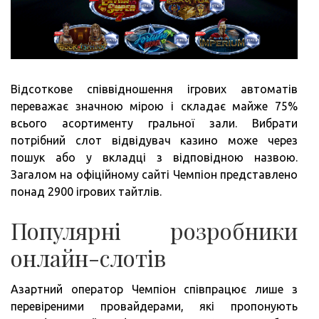
Відсоткове співвідношення ігрових автоматів
переважає значною мірою і складає майже 75%
всього асортименту гральної зали. Вибрати
потрібний слот відвідувач казино може через
пошук або у вкладці з відповідною назвою.
Загалом на офіційному сайті Чемпіон представлено
понад 2900 ігрових тайтлів.
Популярні розробники
онлайн-слотів
Азартний оператор Чемпіон співпрацює лише з
перевіреними провайдерами, які пропонують