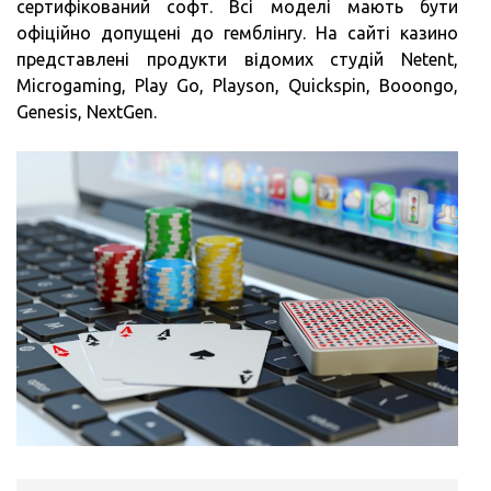
сертифікований софт. Всі моделі мають бути
офіційно допущені до гемблінгу. На сайті казино
представлені продукти відомих студій Netent,
Microgaming, Play Go, Playson, Quickspin, Booongo,
Genesis, NextGen.