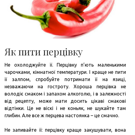
Як пити перцівку
Не охолоджуйте її. Перцівку п’ють маленькими
чарочками, кімнатної температури. І краще не пити
її залпом, спробуйте потримати її на язиці,
незважаючи на гостроту. Хороша перцівка не
володіє смаком і запахом алкоголю, і в залежності
від рецепту, може мати досить цікаві смакові
відтінки. Це не віскі і не коньяк, не шукайте там
глибин. Але все ж перцева настоянка – це смачно.
Не запивайте її: перцівку краще закушувати, вона