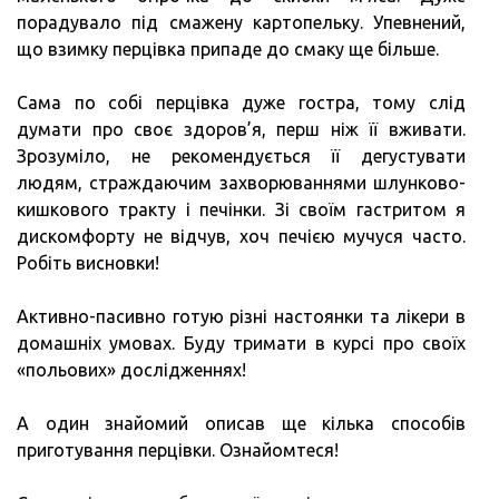
порадувало під смажену картопельку. Упевнений,
що взимку перцівка припаде до смаку ще більше.
Сама по собі перцівка дуже гостра, тому слід
думати про своє здоров’я, перш ніж її вживати.
Зрозуміло, не рекомендується її дегустувати
людям, страждаючим захворюваннями шлунково-
кишкового тракту і печінки. Зі своїм гастритом я
дискомфорту не відчув, хоч печією мучуся часто.
Робіть висновки!
Активно-пасивно готую різні настоянки та лікери в
домашніх умовах. Буду тримати в курсі про своїх
«польових» дослідженнях!
А один знайомий описав ще кілька способів
приготування перцівки. Ознайомтеся!