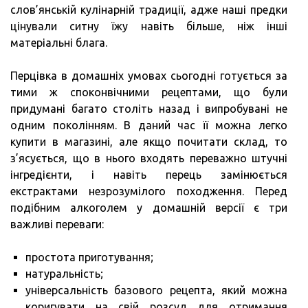
слов’янській кулінарній традиції, адже наші предки
цінували ситну їжу навіть більше, ніж інші
матеріальні блага.
Перцівка в домашніх умовах сьогодні готується за
тими ж споконвічними рецептами, що були
придумані багато століть назад і випробувані не
одним поколінням. В даний час її можна легко
купити в магазині, але якщо почитати склад, то
з’ясується, що в нього входять переважно штучні
інгредієнти, і навіть перець замінюється
екстрактами незрозумілого походження. Перед
подібним алкоголем у домашній версії є три
важливі переваги:
простота приготування;
натуральність;
універсальність базового рецепта, який можна
коригувати на свій розсуд для отримання