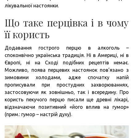
лікувальної настоянки.
Що таке перцівка і в чому
її користь
Додавання гострого перцю в алкоголь –
споконвічно українська традиція. Ні в Америці, ні в
Європі, ні на Сході подібних рецептів немає.
Можливо, поява перцевих настоянок пов’язано з
зимовими холодами, адже спочатку напій
прописували при простудних захворюваннях,
застосовуючи як зовнішньо, так і всередину. Про
користь пекучого перцю писали ще древні лікарі,
відзначаючи позитивний «його вплив на гумор»
(прим.: гумор – настрій духу).