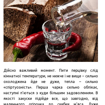
Дійсно важливий момент. Пити перцівку слід
кімнатної температури, не нижче і не вище – сильно
охолоджена йде не дуже, тепла – сильно
«спіртуозність». Перша чарка сильно обпікає,
наступні п’ються з куди більшим задоволенням. В
якості закуски підійде все, що завгодно, від
маленького огірочка до скибки м’яса. Дуже