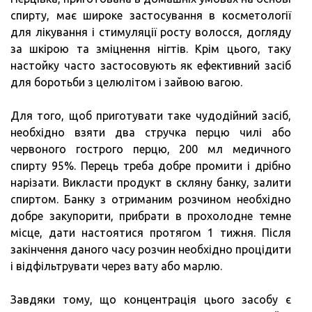
спирту, має широке застосування в косметології
для лікування і стимуляції росту волосся, догляду
за шкірою та зміцнення нігтів. Крім цього, таку
настойку часто застосовують як ефективний засіб
для боротьби з целюлітом і зайвою вагою.
Для того, щоб приготувати таке чудодійний засіб,
необхідно взяти два стручка перцю чилі або
червоного гострого перцю, 200 мл медичного
спирту 95%. Перець треба добре промити і дрібно
нарізати. Викласти продукт в скляну банку, залити
спиртом. Банку з отриманим розчином необхідно
добре закупорити, прибрати в прохолодне темне
місце, дати настоятися протягом 1 тижня. Після
закінчення даного часу розчин необхідно процідити
і відфільтрувати через вату або марлю.
Завдяки тому, що концентрація цього засобу є