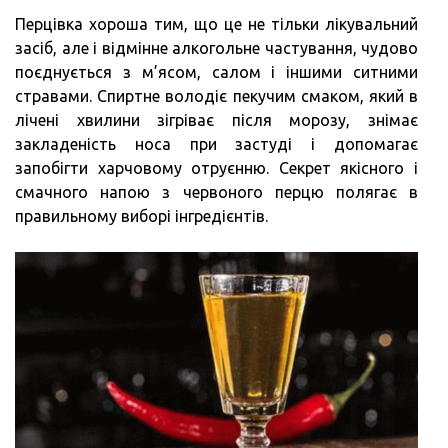
Перцівка хороша тим, що це не тільки лікувальний
засіб, але і відмінне алкогольне частування, чудово
поєднується з м’ясом, салом і іншими ситними
стравами. Спиртне володіє пекучим смаком, який в
лічені хвилини зігріває після морозу, знімає
закладеність носа при застуді і допомагає
запобігти харчовому отруєнню. Секрет якісного і
смачного напою з червоного перцю полягає в
правильному виборі інгредієнтів.