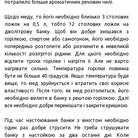
потрапило більше ароматичних речовин чилі.
Щодо меду, то його необхідно близько 3 столових
ложок на 0,5 л, тобто 12 столових ложок на
дволітрову банку. Щоб він добре змішався з
горілкою, спиртом або самогоном, його необхідно
попередньо розтопити або розчинити в невеликій
кількості розігрітої рідини. Для цього необхідно
відлити трохи горілки і нагріти її. Але не варто
нагрівати сильно. Температура горілки повинна
бути не більше 40 градусів. Якщо температура буде
вище, то мед зруйнується і втратить свої корисні
властивості. Після того, як мед розтопиться, його
необхідно вилити в банку з рештою горілкою. Далі
все необхідно добре перемішати і закрити кришкою.
Під час настоювання банки з вмістом необхідно
один раз добре струсити. Не треба струшувати
банку з настойкою за два останні дні. Коли