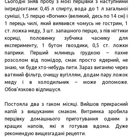
Сьогодні зняв пробу з моєї перцівки з наступними
інгредієнтами: 0,45 л спирту, вода до 1 л загальної
суміші, 1,5 перцю «Вогник» (великий, десь по 14 см) і
1 перець чилі, який виявився чомусь не гострим, 1
ст. ложка меду, 3 шт. запашного перцю, з пів нігтики
кориці, половинку зубчика часнику для
експерименту, 1 бутон гвоздики, 0,5 ст. ложки
паприки. Перший млинець грудкою – пахне
розсолом від помідор, смак просто ядерний, не
знаю, чи буде хто-небудь пити. Зараз виганяю через
ватяний фільтр, очищу вугіллям, додам пару ложок
меду і в холодильник – може допоможе.
Обов’язково відпишуся.
Постояла два з гаком місяці. Вийшов прекрасний
напій з вишуканим смаком. Витримка зробила
перцівку домашнього приготування одним з
кращих напоїв, які я готував вдома. Дуже
рекомендую вищезгадані рецепти.