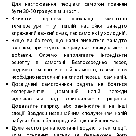
Для настоювання перцівки самогон повинен
бути 30-50 градусів міцності.
Вживати перцівку найкраще кімнатної
температури – у теплій настойки занадто
виражений важкий смак, так само як і у холодній.
Якщо ви боїтеся, що напій виявиться занадто
гострим, приготуйте перцеву настоянку в якості
добавки. Окремо наполягайте інгредієнти
рецепту в самогоні. Безпосередньо перед
подачею змішайте в тій кількості, в якій вам
необхідно настояний на спирті перець і сам напій.
Досвідчені самогонники радять не боятися
експериментів. Домашній напій завжди
відрізняється від оригінального рецепта.
Додавайте паприку або замінюйте її на інші
спеції. Завдяки незвичайним сполученням напій
набуває більш благородний і цікавий присмак.
Дуже часто при наполяганні додають такі спеції,
крім основних: часник (в будь-якому його