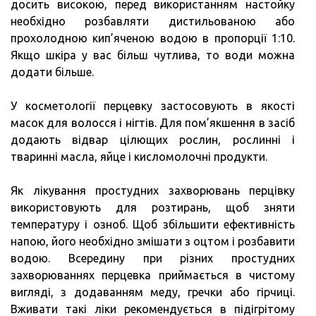
досить високою, перед використанням настойку
необхідно розбавляти дистильованою або
прохолодною кип’яченою водою в пропорції 1:10.
Якщо шкіра у вас більш чутлива, то води можна
додати більше.
У косметології перцевку застосовують в якості
масок для волосся і нігтів. Для пом’якшення в засіб
додають відвар цілющих рослин, рослинні і
тваринні масла, яйце і кисломолочні продукти.
Як лікування простудних захворювань перцівку
використовують для розтирань, щоб зняти
температуру і озноб. Щоб збільшити ефективність
напою, його необхідно змішати з оцтом і розбавити
водою. Всередину при різних простудних
захворюваннях перцевка приймається в чистому
вигляді, з додаванням меду, гречки або гірчиці.
Вживати такі ліки рекомендується в підігрітому