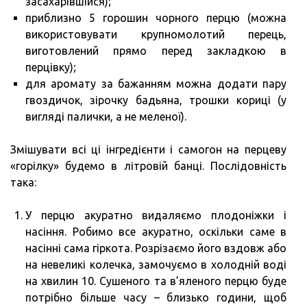
засахарівшійся);
приблизно 5 горошин чорного перцю (можна
використовувати крупномолотий перець,
виготовлений прямо перед закладкою в
перцівку);
для аромату за бажанням можна додати пару
гвоздичок, зірочку бадьяна, трошки кориці (у
вигляді палички, а не меленої).
Змішувати всі ці інгредієнти і самогон на перцеву
«горілку» будемо в літровій банці. Послідовність
така:
У перцю акуратно видаляємо плодоніжки і
насіння. Робимо все акуратно, оскільки саме в
насінні сама гіркота. Розрізаємо його вздовж або
на невеликі колечка, замочуємо в холодній воді
на хвилин 10. Сушеного та в’яленого перцю буде
потрібно більше часу – близько години, щоб