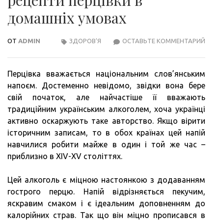
домашніх умовах
ОТ
ADMIN
ЗДОРОВ'Я
ОСТАВЬТЕ КОММЕНТАРИЙ
ПОП
І
ОРИ
Перцівка вважається національним слов’янським
РЕЦ
напоєм. Достеменно невідомо, звідки вона бере
ПЕР
свій початок, але найчастіше її вважають
В
традиційним українським алкоголем, хоча українці
ДОМ
активно оскаржують таке авторство. Якщо вірити
УМО
історичним записам, то в обох країнах цей напій
навчилися робити майже в один і той же час –
приблизно в XIV-XV століттях.
Цей алкоголь є міцною настоянкою з додаванням
гострого перцю. Напій відрізняється пекучим,
яскравим смаком і є ідеальним доповненням до
калорійних страв. Так що він міцно прописався в