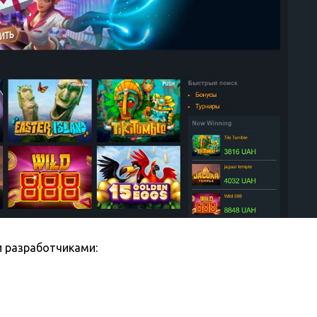
 разработчиками: