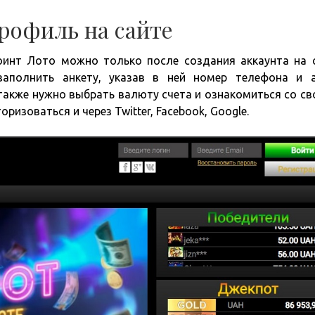
профиль на сайте
оинт Лото можно только после создания аккаунта на 
заполнить анкету, указав в ней номер телефона и 
 также нужно выбрать валюту счета и ознакомиться со с
ризоваться и через Twitter, Facebook, Google.