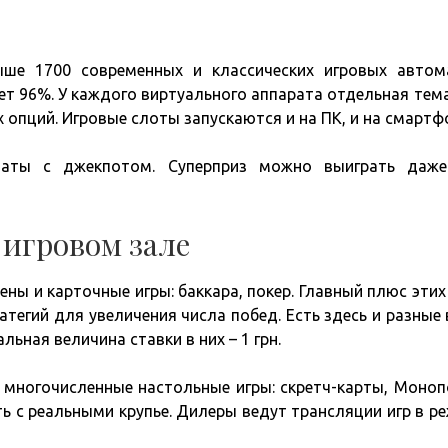
ше 1700 современных и классических игровых автом
ет 96%. У каждого виртуального аппарата отдельная тем
 опций. Игровые слоты запускаются и на ПК, и на смартф
аты с джекпотом. Суперприз можно выиграть даже
 игровом зале
ны и карточные игры: баккара, покер. Главный плюс этих 
тегий для увеличения числа побед. Есть здесь и разные
ьная величина ставки в них – 1 грн.
 многочисленные настольные игры: скретч-карты, Моноп
ать с реальными крупье. Дилеры ведут трансляции игр в р