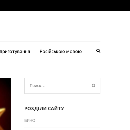
 приготування
Російською мовою
Найти:
РОЗДІЛИ САЙТУ
ВИНО