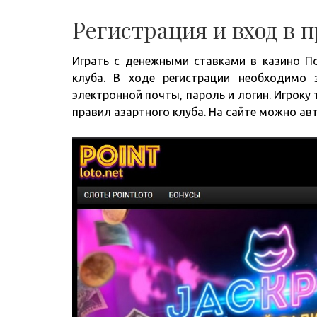
Регистрация и вход в 
Играть с денежными ставками в казино П
клуба. В ходе регистрации необходимо 
электронной почты, пароль и логин. Игроку
правил азартного клуба. На сайте можно авто