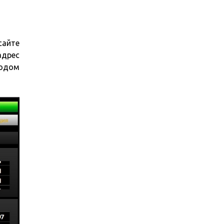
сайте
адрес
водом