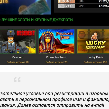
зательное условие при регистрации в игорном
казать в персональном профиле имя и фамилию
вания. Далее остается отправить на e-mail