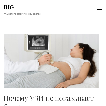
Перейти
BIG
к
Журнал звички людини
содержимому
(нажмите
Enter)
Почему УЗИ не показывает