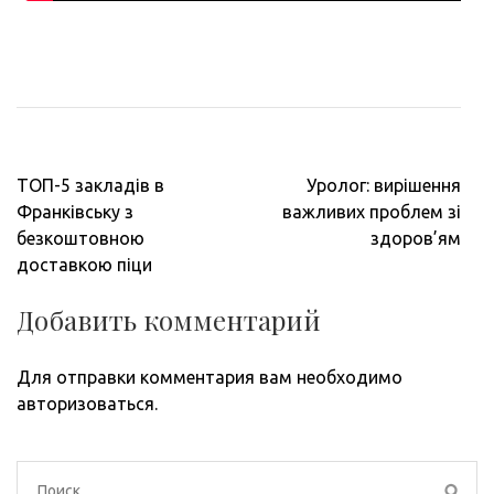
Навигация
ТОП-5 закладів в
Уролог: вирішення
по
Франківську з
важливих проблем зі
записям
безкоштовною
здоров’ям
доставкою піци
Добавить комментарий
Для отправки комментария вам необходимо
авторизоваться
.
Найти: