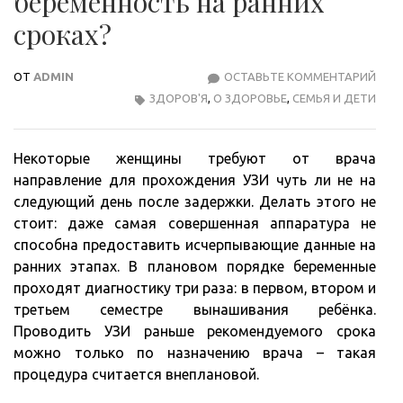
беременность на ранних
сроках?
ОТ
ADMIN
ОСТАВЬТЕ КОММЕНТАРИЙ
ПОЧ
ЗДОРОВ'Я
,
О ЗДОРОВЬЕ
,
СЕМЬЯ И ДЕТИ
УЗИ
НЕ
ПОК
Некоторые женщины требуют от врача
БЕР
направление для прохождения УЗИ чуть ли не на
НА
следующий день после задержки. Делать этого не
РАН
стоит: даже самая совершенная аппаратура не
СРО
способна предоставить исчерпывающие данные на
ранних этапах. В плановом порядке беременные
проходят диагностику три раза: в первом, втором и
третьем семестре вынашивания ребёнка.
Проводить УЗИ раньше рекомендуемого срока
можно только по назначению врача – такая
процедура считается внеплановой.