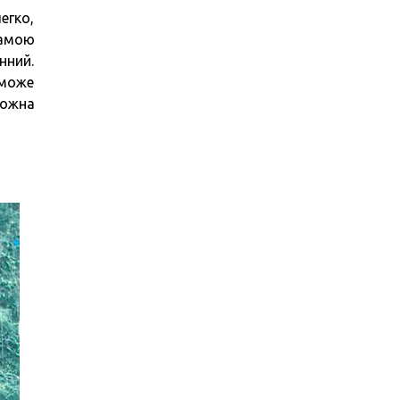
егко,
самою
нний.
 може
можна