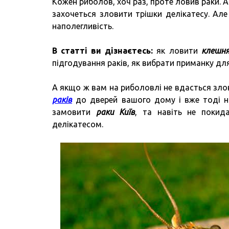
Кожен риболов, хоч раз, проте ловив раки. А
захочеться зловити трішки делікатесу. Але
наполегливість.
В статті ви дізнаєтесь:
як ловити
клешня
підгодування раків, як вибрати приманку для 
А якщо ж вам на риболовлі не вдасться зло
раків
до дверей вашого дому і вже тоді н
замовити
раки Київ
, та навіть не поки
делікатесом.