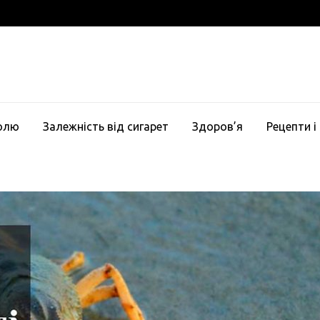
голю
Залежність від сигарет
Здоров’я
Рецепти і