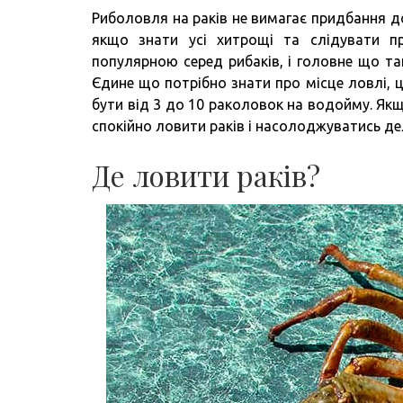
Риболовля на раків не вимагає придбання д
якщо знати усі хитрощі та слідувати 
популярною серед рибаків, і головне що та
Єдине що потрібно знати про місце ловлі, ц
бути від 3 до 10 раколовок на водойму. Як
спокійно ловити раків і насолоджуватись де
Де ловити раків?