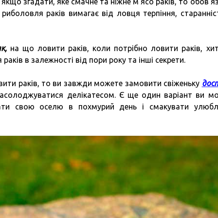
 якщо згадати, яке смачне та ніжне м’ясо раків, то обов’я
 риболовля раків вимагає від ловця терпіння, старанніс
к,
на що ловити раків, коли потрібно ловити раків, хи
раків в залежності від пори року та інші секрети.
вити раків, то ви завжди можете замовити свіженьку
дос
асолоджуватися делікатесом. Є ще один варіант ви м
дати свою оселю в похмурий день і смакувати улюб