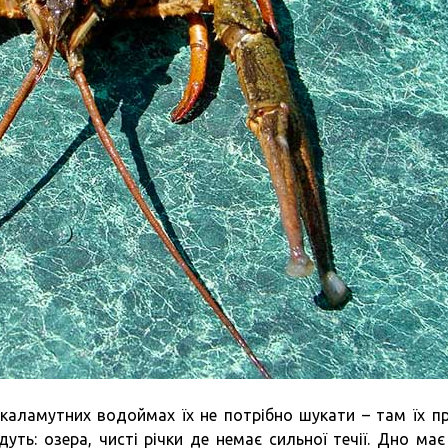
 каламутних водоймах їх не потрібно шукати – там їх п
уть: озера, чисті річки де немає сильної течії. Дно має