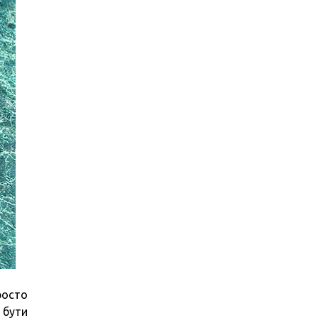
росто
 бути