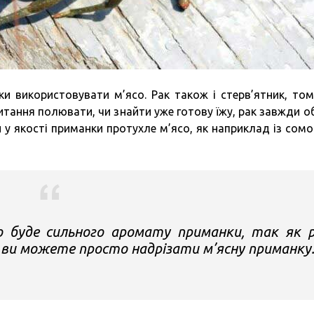
ки використовувати м’ясо. Рак також і стерв’ятник, то
итання полювати, чи знайти уже готову їжу, рак завжди о
 у якості приманки протухле м’ясо, як наприклад із сомо
 буде сильного аромату приманки, так як 
му ви можете просто надрізати м’ясну приманку