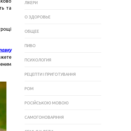
зково
ЛІКЕРИ
ть та
О ЗДОРОВЬЕ
трощі
ОБЩЕЕ
ПИВО
тавку
ожете
ПСИХОЛОГИЯ
леним
РЕЦЕПТИ І ПРИГОТУВАННЯ
РОМ
РОСІЙСЬКОЮ МОВОЮ
САМОГОНОВАРІННЯ