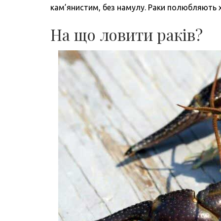
кам’янистим, без намулу. Раки полюбляють х
На що ловити раків?