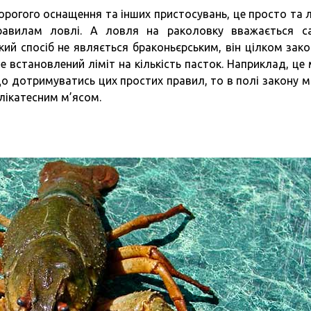
орогого оснащення та інших пристосувань, це просто та л
правилам ловлі. А ловля на раколовку вважається 
кий спосіб не являється браконьєрським, він цілком зако
е встановлений ліміт на кількість пасток. Наприклад, це
що дотримуватись цих простих правил, то в полі закону 
лікатесним м’ясом.