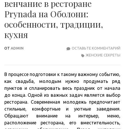
венчание в ресторане
Prynada на Оболони:
особенности, традиции,
кухня
ОТ
ADMIN
ОСТАВЬТЕ КОММЕНТАРИЙ
ОРГ
ЖЕНСКИЕ СЕКРЕТЫ
СВА
И
ВЕН
В процессе подготовки к такому важному событию,
В
как свадьба, молодым нужно продумать ряд
РЕС
пунктов и спланировать весь праздник от начала
PRY
до конца. Одной из важных задач является выбор
НА
ресторана. Современная молодежь предпочитает
ОБО
стильные, комфортные и уютные заведения.
ОСО
Обращают внимание на интерьер, меню,
ТРА
расположение ресторана, его вместительность,
КУХ