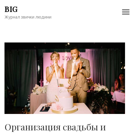
Перейти
BIG
к
Журнал звички людини
содержимому
(нажмите
Enter)
Организация свадьбы и