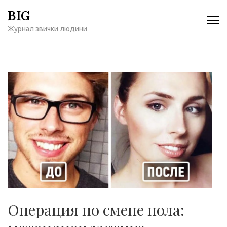
Перейти
BIG
к
Журнал звички людини
содержимому
(нажмите
Enter)
Операция по смене пола: