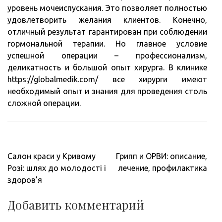
уровень мочеиспускания. Это позволяет полностью
удовлетворить желания клиентов. Конечно,
отличный результат гарантирован при соблюдении
гормональной терапии. Но главное условие
успешной операции – профессионализм,
деликатность и большой опыт хирурга. В клинике
https://globalmedik.com/ все хирурги имеют
необходимый опыт и знания для проведения столь
сложной операции.
Навигация
Салон краси у Кривому
Грипп и ОРВИ: описание,
по
Розі: шлях до молодості і
лечение, профилактика
записям
здоров’я
Добавить комментарий