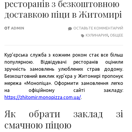
ресторанів з безкоштовною
доставкою піци в Житомирі
ОТ
ADMIN
ОСТАВЬТЕ КОММЕНТАРИЙ
ОГЛ
КУЛИНАРИЯ
,
ОБЩЕЕ
ПОП
РЕС
З
Кур’єрська служба з кожним роком стає все більш
БЕЗ
популярною. Відвідувачі ресторанів оцінили
ДОС
зручність замовлень улюблених страв додому.
ПІЦ
Безкоштовний виклик кур’єра у Житомирі пропонує
В
мережа «Монопіца». Оформити замовлення легко
ЖИТ
на офіційному сайті закладу:
https://zhitomir.monopizza.com.ua/
.
Як обрати заклад зі
смачною піцою