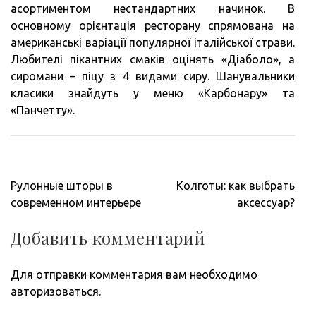
асортиментом нестандартних начинок. В
основному орієнтація ресторану спрямована на
американські варіації популярної італійської страви.
Любителі пікантних смаків оцінять «Діаболо», а
сиромани – піцу з 4 видами сиру. Шанувальники
класики знайдуть у меню «Карбонару» та
«Панчетту».
Навигация
Рулонные шторы в
Колготы: как выбрать
по
современном интерьере
аксессуар?
записям
Добавить комментарий
Для отправки комментария вам необходимо
авторизоваться
.