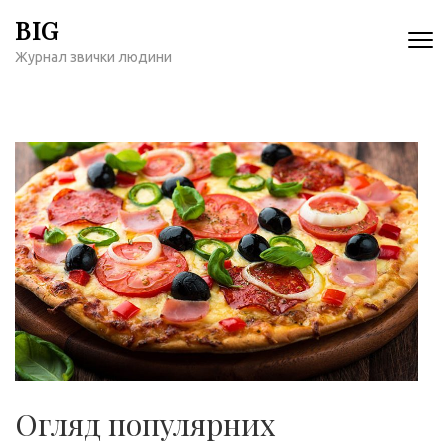
Перейти
BIG
к
Журнал звички людини
содержимому
(нажмите
Enter)
Огляд популярних