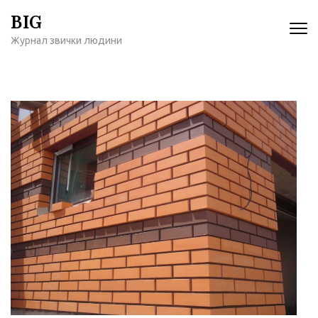
Перейти
BIG
к
Журнал звички людини
содержимому
(нажмите
Enter)