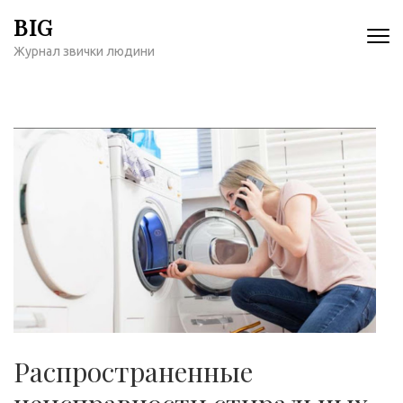
Перейти
BIG
к
Журнал звички людини
содержимому
(нажмите
Enter)
Распространенные