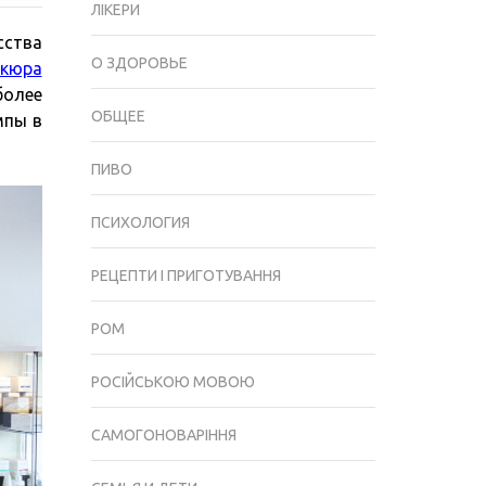
ЛІКЕРИ
СТИЛЬ
сства
НАСТОЛЬНЫХ
О ЗДОРОВЬЕ
кюра
ЛАМП
более
ДЛЯ
ОБЩЕЕ
мпы в
МАНИКЮРА:
ИНТЕГРАЦИЯ
ПИВО
В
ИНТЕРЬЕР
ПСИХОЛОГИЯ
САЛОНА
РЕЦЕПТИ І ПРИГОТУВАННЯ
РОМ
РОСІЙСЬКОЮ МОВОЮ
САМОГОНОВАРІННЯ