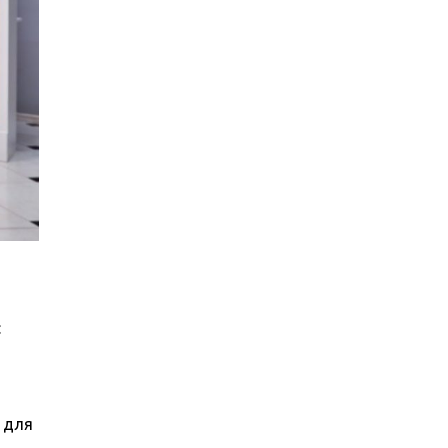
:
 для