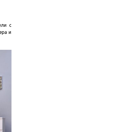
ели с
ера и