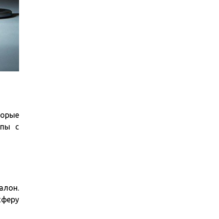
орые
мпы с
алон.
сферу