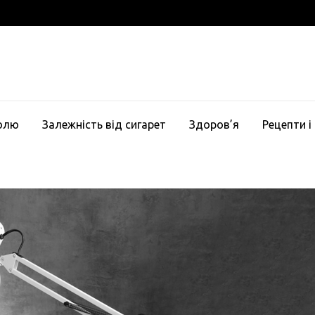
голю
Залежність від сигарет
Здоров’я
Рецепти і