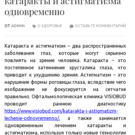
катаракты и астигматизма
одновременно
ОТ
ADMIN
О ЗДОРОВЬЕ
ОСТАВЬТЕ КОММЕНТАРИЙ
ОСН
МЕТ
ЛЕЧ
Катаракта и астигматизм – два распространенных
КАТ
заболевания глаз, которые могут серьезно
И
повлиять на зрение человека. Катаракта – это
АСТ
постепенное затемнение хрусталика глаза, что
ОДН
приводит к ухудшению зрения. Астигматизм – это
нарушение формы роговицы глаза, вследствие чего
изображение не фокусируется на сетчатке
правильно. Офтальмологическая клиника VISIOBUD
проводит раннюю диагностику
https://www.visiobud.com/katarakta-i-astigmatizm-
lechenie-odnovremenno/
, а также занимается
одновременным лечением катаракты и
астигматизма, используя только новые технологии