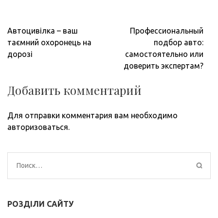
Навигация
Автоцивілка – ваш
Профессиональный
по
таємний охоронець на
подбор авто:
записям
дорозі
самостоятельно или
доверить экспертам?
Добавить комментарий
Для отправки комментария вам необходимо
авторизоваться
.
Найти:
РОЗДІЛИ САЙТУ