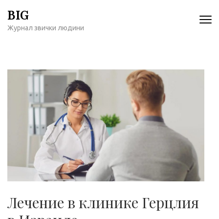
Перейти
BIG
к
Журнал звички людини
содержимому
(нажмите
Enter)
Лечение в клинике Герцлия