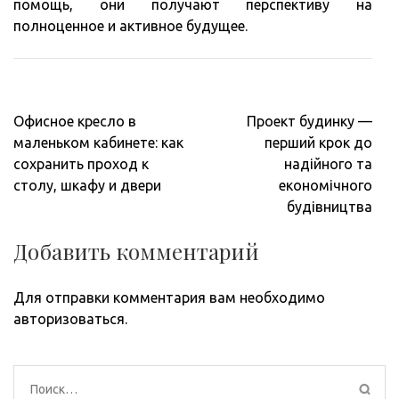
помощь, они получают перспективу на
полноценное и активное будущее.
Навигация
Офисное кресло в
Проект будинку —
по
маленьком кабинете: как
перший крок до
записям
сохранить проход к
надійного та
столу, шкафу и двери
економічного
будівництва
Добавить комментарий
Для отправки комментария вам необходимо
авторизоваться
.
Найти: