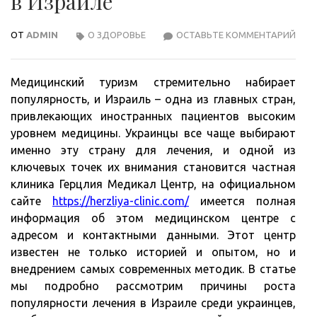
в Израиле
ОТ
ADMIN
О ЗДОРОВЬЕ
ОСТАВЬТЕ КОММЕНТАРИЙ
ЛЕЧ
В
КЛИ
Медицинский туризм стремительно набирает
ГЕР
популярность, и Израиль – одна из главных стран,
В
привлекающих иностранных пациентов высоким
ИЗР
уровнем медицины. Украинцы все чаще выбирают
именно эту страну для лечения, и одной из
ключевых точек их внимания становится частная
клиника Герцлия Медикал Центр, на официальном
сайте
https://herzliya-clinic.com/
имеется полная
информация об этом медицинском центре с
адресом и контактными данными. Этот центр
известен не только историей и опытом, но и
внедрением самых современных методик. В статье
мы подробно рассмотрим причины роста
популярности лечения в Израиле среди украинцев,