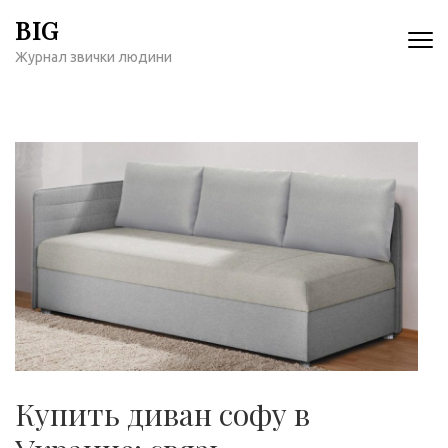
Перейти
BIG
к
Журнал звички людини
содержимому
(нажмите
Enter)
Купить диван софу в