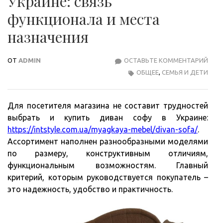
Украине: связь
функционала и места
назначения
ОТ
ADMIN
ОСТАВЬТЕ КОММЕНТАРИЙ
КУП
ОБЩЕЕ
,
СЕМЬЯ И ДЕТИ
ДИВ
СОФ
В
Для посетителя магазина не составит трудностей
УКРА
выбрать и купить диван софу в Украине:
СВЯ
https://intstyle.com.ua/myagkaya-mebel/divan-sofa/
.
ФУН
Ассортимент наполнен разнообразными моделями
И
по размеру, конструктивным отличиям,
МЕС
функциональным возможностям. Главный
НАЗ
критерий, которым руководствуется покупатель –
это надежность, удобство и практичность.