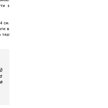
ути з
4 см.
ати в
 тязі
д
а
в