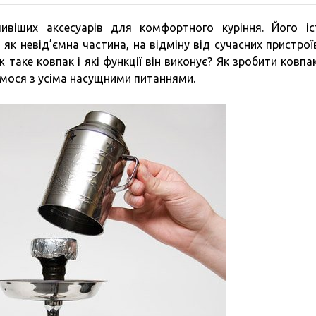
іших аксесуарів для комфортного куріння. Його іс
 як невід’ємна частина, на відміну від сучасних пристрої
аке ковпак і які функції він виконує? Як зробити ковпа
емося з усіма насущними питаннями.