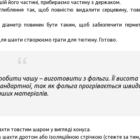
ій його частині, прибираємо частину з держаком.
оглиблення так, щоб повністю видалити серцевину, то
о діаметр повинен бути таким, щоб забезпечити герме
ля шахти створюємо грати для тютюну. Готово.
робити чашу – виготовити з фольги. Її висота
тандартної, так як фольга прогрівається шви
нших матеріалів.
хти товстим шаром у вигляді конуса.
м шахти дротом або ізоляційною стрічкою (стежте за тим