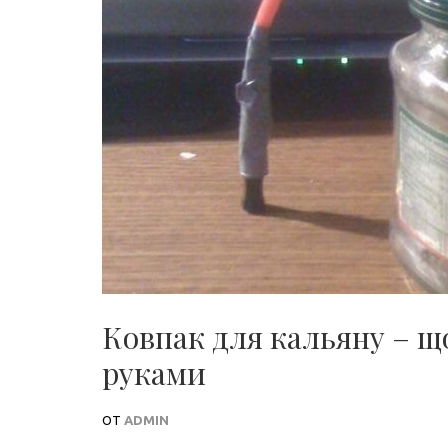
Ковпак для кальяну – що
руками
ОТ
ADMIN