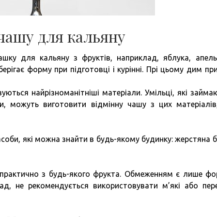
чашу для кальяну
шку для кальяну з фруктів, наприклад, яблука, апель
берігає форму при підготовці і курінні. Прі цьому дим пр
ються найрізноманітніші матеріали. Умільці, які займа
, можуть виготовити відмінну чашу з цих матеріалів
засоби, які можна знайти в будь-якому будинку: жерстяна б
практично з будь-якого фрукта. Обмеженням є лише фо
ад, не рекомендується використовувати м’які або пере