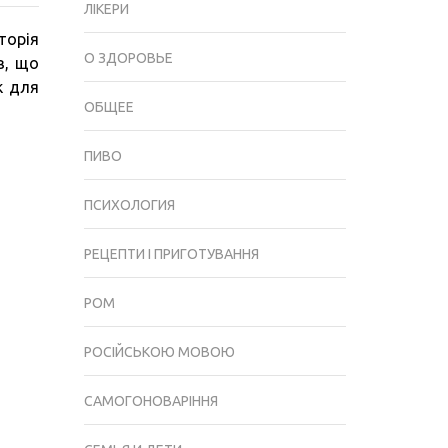
ЛІКЕРИ
КАЛЬЯНУ
торія
–
О ЗДОРОВЬЕ
в, що
ЩО
к для
ЦЕ,
ОБЩЕЕ
ДЛЯ
ЧОГО
ПИВО
І
ЯК
ПСИХОЛОГИЯ
ЗРОБИТИ
СВОЇМИ
РЕЦЕПТИ І ПРИГОТУВАННЯ
РУКАМИ
РОМ
РОСІЙСЬКОЮ МОВОЮ
САМОГОНОВАРІННЯ