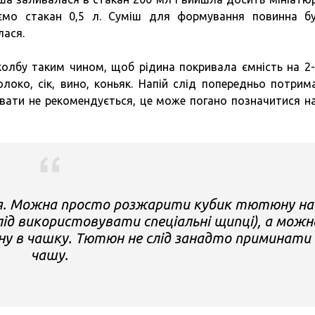
ємо стакан 0,5 л. Суміш для формування повинна б
лася.
олбу таким чином, щоб рідина покривала ємність на 2-
око, сік, вино, коньяк. Напій слід попередньо потрим
ивати не рекомендується, це може погано позначитися на
я. Можна просто розжарити кубик тютюну на
лід використовувати спеціальні щипці), а можн
 в чашку. Тютюн не слід занадто приминати 
чашу.