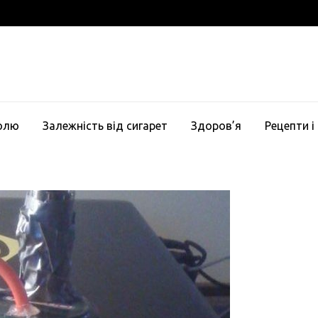
голю
Залежність від сигарет
Здоров’я
Рецепти і