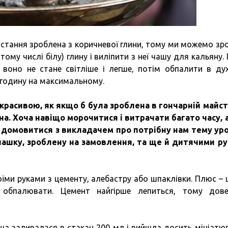
стання зроблена з коричневої глини, тому ми можемо зр
ому числі білу) глину і виліпити з неї чашу для кальяну. 
 воно не стане світліше і легше, потім обпалити в дух
 годину на максимальному.
красивою, як якщо б була зроблена в гончарній майст
на.
Хоча навіщо морочитися і витрачати багато часу,
 домовитися з викладачем про потрібну нам тему уро
ашку, зроблену на замовлення, та ще й дитячими р
ми руками з цементу, алебастру або шпаклівки. Плюс – ц
обпалювати. Цемент найгірше лепиться, тому дов
ша заливалася в стакан 200 мл і вийшла досить мініатю