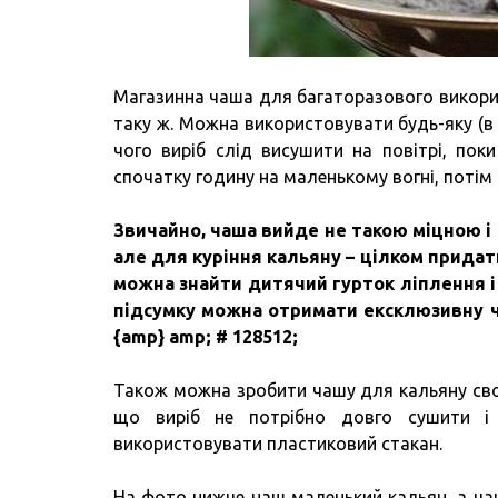
Магазинна чаша для багаторазового викори
таку ж. Можна використовувати будь-яку (в т
чого виріб слід висушити на повітрі, поки
спочатку годину на маленькому вогні, потім
Звичайно, чаша вийде не такою міцною і 
але для куріння кальяну – цілком придат
можна знайти дитячий гурток ліплення і
підсумку можна отримати ексклюзивну ч
{amp} amp; # 128512;
Також можна зробити чашу для кальяну свої
що виріб не потрібно довго сушити і 
використовувати пластиковий стакан.
На фото нижче наш маленький кальян, а ча