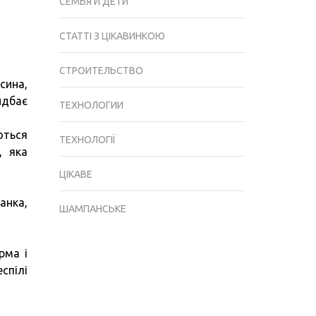
СЕМЬЯ И ДЕТИ
СТАТТІ З ЦІКАВИНКОЮ
СТРОИТЕЛЬСТВО
сина,
идбає
ТЕХНОЛОГИИ
ються
ТЕХНОЛОГІЇ
, яка
ЦІКАВЕ
анка,
ШАМПАНСЬКЕ
рма і
спілі