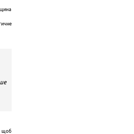
вщина
тичне
дше
, щоб