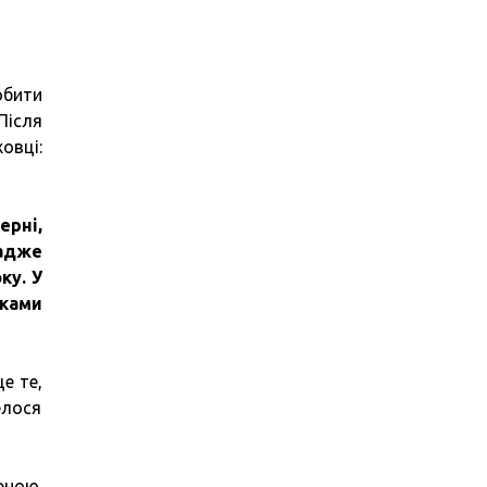
обити
Після
овці:
ерні,
 адже
ку.
У
уками
е те,
елося
рною.