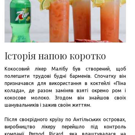
Історія напою коротко
Кокосовий лікер Малібу був створений, щоб
полегшити трудові будні барменів. Спочатку він
призначався для використання в коктейлі «Піна
колада», де разом заміняв взяті окремо ром і
кокосове молоко. Згодом він знайшов своїх
шанувальників і зажив своїм життям.
Після своєрідного круїзу по Антільських островах,
виробництво лікеру перейшло під контроль
компанії Pernod Ricard, яка влаштувалася на