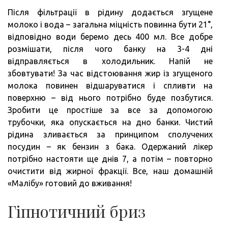
Після фільтрації в рідину додається згущене
молоко і вода – загальна міцність повинна бути 21°,
відповідно води беремо десь 400 мл. Все добре
розмішати, після чого банку на 3-4 дні
відправляється в холодильник. Напій не
збовтувати! За час відстоювання жир із згущеного
молока повинен відшаруватися і спливти на
поверхню – від нього потрібно буде позбутися.
Зробити це простіше за все за допомогою
трубочки, яка опускається на дно банки. Чистий
рідина зливається за принципом сполучених
посудин – як бензин з бака. Одержаний лікер
потрібно настояти ще днів 7, а потім – повторно
очистити від жирної фракції. Все, наш домашній
«Малібу» готовий до вживання!
Гіпнотичний бриз