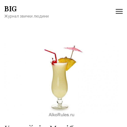
Перейти
BIG
к
Журнал звички людини
содержимому
(нажмите
Enter)