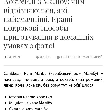
Коктейлі з Малібу: чим
відрізняються, які
найсмачніші. Кращі
покрокові способи
приготування в домашніх
умовах з фото!
ОТ
ADMIN
ЛІКЕРИ
ОСТАВЬТЕ КОММЕНТАРИЙ
КОК
З
МАЛІ
Caribbean Rum Malibu (карибський ром Малібу) –
ЧИМ
насправді не зовсім ром, а коктейльний ромовий
ВІД
лікер. Хоча, ясна річ, без рому тут не обійшлося.
ЯКІ
НАЙ
Історія напою коротко
КРА
Міцність лікеру Малібу
ПОК
Склад лікеру Малібу