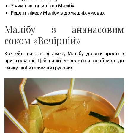
СПО
З чим і як пити лікер Малібу
ПРИ
Рецепт лікеру Малібу в домашніх умовах
В
ДОМ
Малібу з ананасовим
УМО
З
соком «Вечірній»
ФОТ
Коктейлі на основі лікеру Малібу досить прості в
приготуванні. Цей напій доведеться особливо до
смаку любителям цитрусових.