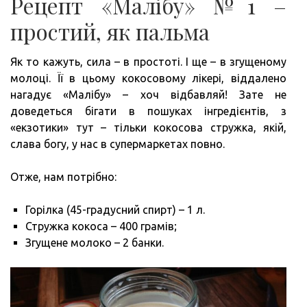
Рецепт «Малібу» №1 –
простий, як пальма
Як то кажуть, сила – в простоті. І ще – в згущеному
молоці. Її в цьому кокосовому лікері, віддалено
нагадує «Малібу» – хоч відбавляй! Зате не
доведеться бігати в пошуках інгредієнтів, з
«екзотики» тут – тільки кокосова стружка, якій,
слава богу, у нас в супермаркетах повно.
Отже, нам потрібно:
Горілка (45-градусний спирт) – 1 л.
Стружка кокоса – 400 грамів;
Згущене молоко – 2 банки.