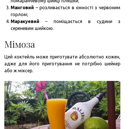
помаранчевому шийці пляшки;
Манговий
– розливається в ємності з червоним
горлом;
Маракуевий
– поміщається в судини з
сереневим шийкою.
Мімоза
Цей коктейль може приготувати абсолютно кожен,
адже для його приготування не потрібно шейкер
або ж міксер.