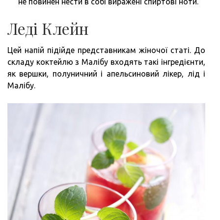
не повинен нести в собі виражені спиртові ноти.
Леді Клейн
Цей напій підійде представникам жіночої статі. До
складу коктейлю з Малібу входять такі інгредієнти,
як вершки, полуничний і апельсиновий лікер, лід і
Малібу.