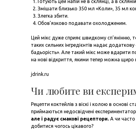
Готують цей напій не в склянці, а в скляні
Змішати близько 350 мл «Коли», 35 мл конь
Злегка збити.
Обов’язково подавати охолодженим.
Цей мікс дуже сприяє швидкому сп’янінню, 
таких сильних інгредієнтів надає додаткову
бадьорість». Але такий мікс може вдарити п
на нові відкриття, якими тепер можна щир
jdrink.ru
Чи любите ви експери
Рецепти коктейлів з віскі і колою в основі с
приймаються недосвідчені експериментатор
але і радує смакові рецептори.
А чи часто
добитися чогось цікавого?