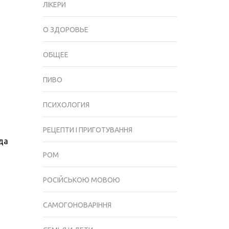
ЛІКЕРИ
РЕЦЕПТИ
З
О ЗДОРОВЬЕ
ПРИГОТУВАННЯ
В
ОБЩЕЕ
ДОМАШНІХ
УМОВАХ.
ПИВО
ТОП-5
ФОТО
ПСИХОЛОГИЯ
КРАЩОЇ
ПОДАЧІ
РЕЦЕПТИ І ПРИГОТУВАННЯ
НАПОЮ!
да
РОМ
РОСІЙСЬКОЮ МОВОЮ
САМОГОНОВАРІННЯ