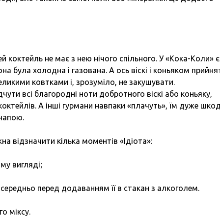
й коктейль не має з нею нічого спільного. У «Кока-Коли» є
она була холодна і газована. А ось віскі і коньяком прийня
ликими ковтками і, зрозуміло, не закушувати.
дчути всі благородні ноти добротного віскі або коньяку,
ктейлів. А інші гурмани навпаки «плачуть», їм дуже шко
напою.
на відзначити кілька моментів «Ідіота»:
му вигляді;
середньо перед додаванням її в стакан з алкоголем.
о міксу.