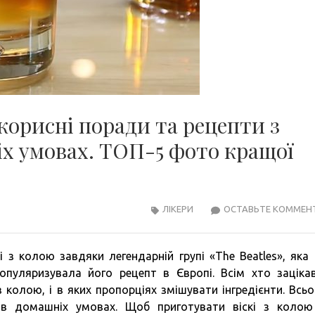
 корисні поради та рецепти з
х умовах. ТОП-5 фото кращої
ЛІКЕРИ
ОСТАВЬТЕ КОММЕН
і з колою завдяки легендарній групі «The Beatles», яка 
пуляризувала його рецепт в Європі. Всім хто заціка
з колою, і в яких пропорціях змішувати інгредієнти. Всьо
 в домашніх умовах. Щоб приготувати віскі з коло