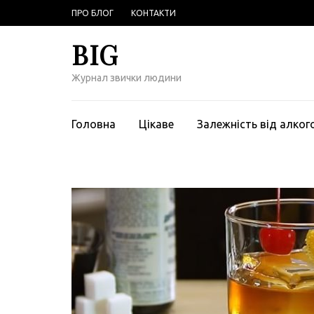
Перейти
ПРО БЛОГ
КОНТАКТИ
к
содержимому
BIG
(нажмите
Enter)
Журнал звички людини
Головна
Цікаве
Залежність від алко