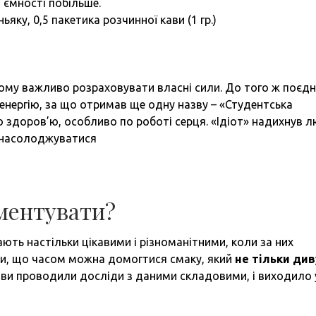
й ємності побільше.
яку, 0,5 пакетика розчинної кави (1 гр.)
тому важливо розраховувати власні сили. До того ж поєд
 енергію, за що отримав ще одну назву – «Студентська
о здоров’ю, особливо по роботі серця. «Ідіот» надихнув 
о насолоджуватися
ментувати?
тають настільки цікавими і різноманітними, коли за них
и, що часом можна домогтися смаку, який
не тільки див
 ви проводили досліди з даними складовими, і виходило 