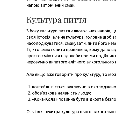
напою витончений смак.
Культура пиття
З боку культури пиття алкогольних напоїв, це
своя історія, але не культура, головне щоб в
насолоджуватися, смакувати, пити його неве
Ті, хто вміють пити правильно, кому дано ві
просто сміються над любителями подібних ко
нерозумно випитого елітного алкогольного 
Але якщо вже говорити про культуру, то мож
коктейль п’ється виключно в охолоджено
обов’язкова наявність льоду;
«Кока-Кола» повинна бути відкрита безпо
Ось і вся нехитра культура цього алкогольног