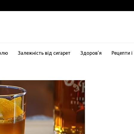
голю
Залежність від сигарет
Здоров’я
Рецепти і