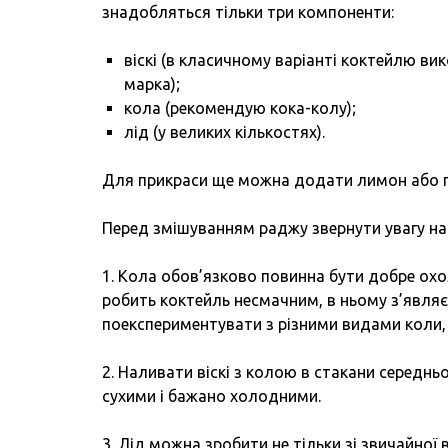
знадобляться тільки три компоненти:
віскі (в класичному варіанті коктейлю вик
марка);
кола (рекомендую кока-колу);
лід (у великих кількостях).
Для прикраси ще можна додати лимон або гі
Перед змішуванням раджу звернути увагу на
1. Кола обов’язково повинна бути добре охо
робить коктейль несмачним, в ньому з’явля
поекспериментувати з різними видами коли,
2. Наливати віскі з колою в стакани середнь
сухими і бажано холодними.
3. Лід можна зробити не тільки зі звичайної