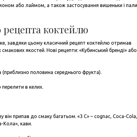
моном або лаймом, а також застосування вишеньки і пал
о рецепта коктейлю
е, завдяки цьому класичний рецепт коктейлю отримав
 смакових якостей. Нові рецепти: «Кубинський бренді» або
а (приблизно половина середнього фрукта).
 перелити в келих.
 він припав до смаку багатьом. «3 С» – cognac, Сoca-Сola
а-Кола», кави.