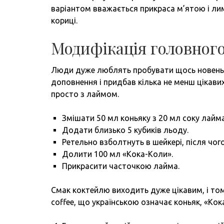
варіантом вважається прикраса м’ятою і ли
кориці.
Модифікація головног
Люди дуже люблять пробувати щось новеньк
доповнення і придбав кілька не менш цікавих
просто з лаймом.
Змішати 50 мл коньяку з 20 мл соку лайм
Додати близько 5 кубиків льоду.
Ретельно взболтнуть в шейкері, після чого
Долити 100 мл «Кока-Коли».
Прикрасити часточкою лайма.
Смак коктейлю виходить дуже цікавим, і тому
coffee, що українською означає коньяк, «Кок