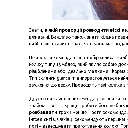
Знати,
в якій пропорції розводити віскі з 
вживанні. Важливо також знати кілька прави
найбільш цікавих порад, як правильно подав
Першою рекомендацією є вибір келиха. Най
келиху типу Тумблер, який являє собою доси
різьбленими або ідеально гладкими. Форма 
Тип склянки glencairn використовується най
звуження до верху. Проводять такі келихи з т
Другою важливою рекомендацією вважається
знайомство, то краще зробити його не більш
розбавляти
трохи менше. Третя рекомендац
інгредієнтів. Фахівці рекомендують першим к
потім завершувати приготування колою. Пр