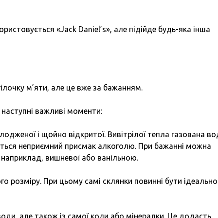
ористовується «Jack Daniel’s», але підійде будь-яка інша
лочку м’яти, але це вже за бажанням.
 наступні важливі моменти:
лодженої і щойно відкритої. Вивітрілої тепла газована во
ється неприємний присмак алкоголю. При бажанні можна
 наприклад, вишневої або ванільною.
ого розміру. При цьому самі склянки повинні бути ідеально
 води, але також із самої коли або мінералки. Це додасть