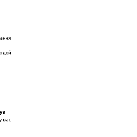
нання
людей
ує
у вас