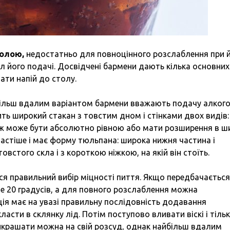
колою,
недостатньо для повноцінного розслаблення при 
л його подачі. Досвідчені бармени дають кілька основних 
ати напій до столу.
більш вдалим варіантом бармени вважають подачу алког
ть широкий стакан з товстим дном і стінками двох видів:
ж може бути абсолютно рівною або мати розширення в ши
частіше і має форму тюльпана: широка нижня частина і
овстого скла і з короткою ніжкою, на якій він стоїть.
 правильний вибір міцності пиття. Якщо передбачається
е 20 градусів, а для повного розслаблення можна
ія має на увазі правильну послідовність додавання
ласти в склянку лід. Потім поступово вливати віскі і тіль
икрашати можна на свій розсуд, однак найбільш вдалим