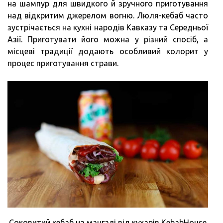
на шампур для швидкого й зручного приготування
над відкритим джерелом вогню. Люля-кебаб часто
зустрічається на кухні народів Кавказу та Середньої
Азії. Приготувати його можна у різний спосіб, а
місцеві традиції додають особливий колорит у
процес приготування страви.
Соковитий кебаб на мангалі від кухарів KebabHouse