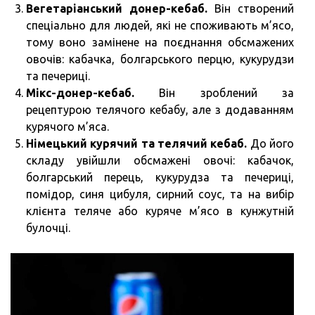
Вегетаріанський донер-кебаб.
Він створений
спеціально для людей, які не споживають м’ясо,
тому воно замінене на поєднання обсмажених
овочів: кабачка, болгарського перцю, кукурудзи
та печериці.
Мікс-донер-кебаб.
Він зроблений за
рецептурою телячого кебабу, але з додаванням
курячого м’яса.
Німецький курячий та телячий кебаб.
До його
складу увійшли обсмажені овочі: кабачок,
болгарський перець, кукурудза та печериці,
помідор, синя цибуля, сирний соус, та на вибір
клієнта теляче або куряче м’ясо в кунжутній
булочці.