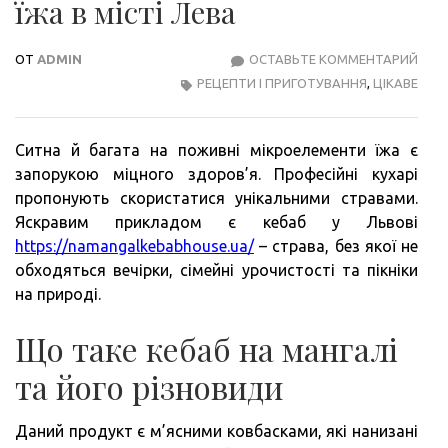
їжа в місті Лева
ОТ
ADMIN
ОСТАВЬТЕ КОММЕНТАРИЙ
KEB
РЕЦЕПТИ І ПРИГОТУВАННЯ
,
ЦІКАВЕ
–
НАЙ
ЇЖА
Ситна й багата на поживні мікроелементи їжа є
В
запорукою міцного здоров’я. Професійні кухарі
МІСТ
пропонують скористатися унікальними стравами.
ЛЕВ
Яскравим прикладом є кебаб у Львові
https://namangalkebabhouse.ua/
– страва, без якої не
обходяться вечірки, сімейні урочистості та пікніки
на природі.
Що таке кебаб на мангалі
та його різновиди
Даний продукт є м’ясними ковбасками, які нанизані