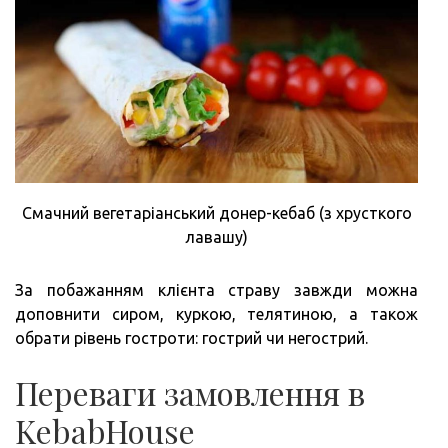
Смачний вегетаріанський донер-кебаб (з хрусткого
лавашу)
За побажанням клієнта страву завжди можна
доповнити сиром, куркою, телятиною, а також
обрати рівень гостроти: гострий чи негострий.
Переваги замовлення в
KebabHouse