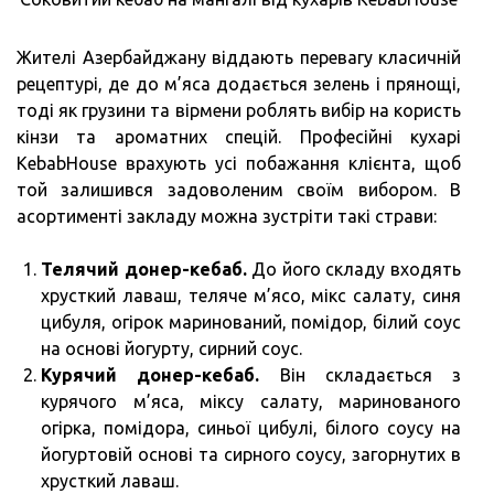
Жителі Азербайджану віддають перевагу класичній
рецептурі, де до м’яса додається зелень і прянощі,
тоді як грузини та вірмени роблять вибір на користь
кінзи та ароматних спецій. Професійні кухарі
KebabHouse врахують усі побажання клієнта, щоб
той залишився задоволеним своїм вибором. В
асортименті закладу можна зустріти такі страви:
Телячий донер-кебаб.
До його складу входять
хрусткий лаваш, теляче м’ясо, мікс салату, синя
цибуля, огірок маринований, помідор, білий соус
на основі йогурту, сирний соус.
Курячий донер-кебаб.
Він складається з
курячого м’яса, міксу салату, маринованого
огірка, помідора, синьої цибулі, білого соусу на
йогуртовій основі та сирного соусу, загорнутих в
хрусткий лаваш.