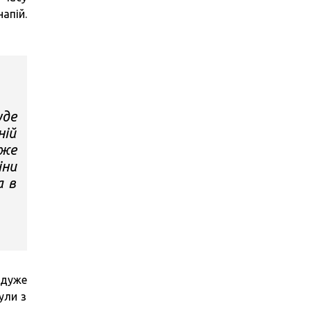
апій.
уде
ній
уже
іни
а в
 дуже
ули з