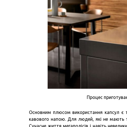
Процес приготува
Основним плюсом використання капсул є т
кавового напою. Для людей, які не мають 
Сучасне життя мегаполісів і навіть невели