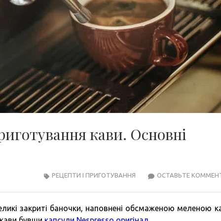
приготування кави. Основні
РЕЦЕПТИ І ПРИГОТУВАННЯ
ОСТАВЬТЕ КОММЕН
ликі закриті баночки, наповнені обсмаженою меленою к
 кави бувши
капсули Nespresso оригінал
.