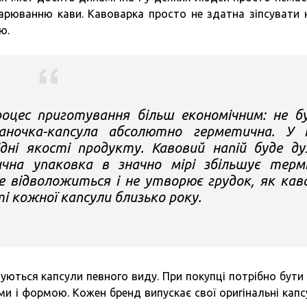
рюванню кави. Кавоварка просто не здатна зіпсувати н
ю.
оцес приготування більш економічним: не б
аночка-капсула абсолютно герметична. У 
ідні якості продукту. Кавовий напій буде д
чна упаковка в значно мірі збільшує терм
е відволожиться і не утворює грудок, як кав
і кожної капсули близько року.
ються капсули певного виду. При покупці потрібно бути
ми і формою. Кожен бренд випускає свої оригінальні капс