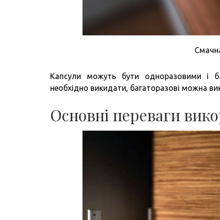
Смачна
Капсули можуть бути одноразовими і ба
необхідно викидати, багаторазові можна ви
Основні переваги вико