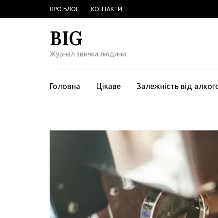
Перейти
ПРО БЛОГ
КОНТАКТИ
к
содержимому
BIG
(нажмите
Enter)
Журнал звички людини
Головна
Цікаве
Залежність від алко