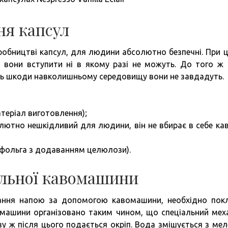
ня капсул
иробництві капсул, для людини абсолютно безпечні. При 
 вони вступити ні в якому разі не можуть. До того ж 
ить шкоди навколишньому середовищу вони не завдадуть.
теріал виготовлення);
олютно нешкідливий для людини, він не вбирає в себе ка
е фольга з додаванням целюлози).
льної кавомашини
ання напою за допомогою кавомашини, необхідно пок
вомашини організовано таким чином, що спеціальний мех
азу ж після цього подається окріп. Вода змішується з ме