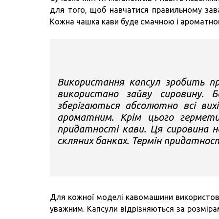
для того, щоб навчатися правильному зава
Кожна чашка кави буде смачною і ароматно
Використання капсул зробить пр
використано зайву сировину. Б
зберігаються абсолютно всі вих
ароматним. Крім цього гермети
придатності кави. Ця сировина н
скляних банках. Термін придатност
Для кожної моделі кавомашини використову
уважним. Капсули відрізняються за розміра