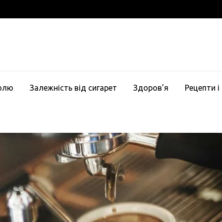
голю
Залежність від сигарет
Здоров’я
Рецепти і