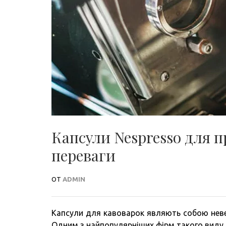
Капсули Nespresso для 
переваги
ОТ
ADMIN
Капсули для кавоварок являють собою неве
Одним з найпопулярніших фірм такого виду