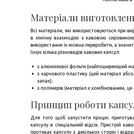
Матеріали виготовлен
Всі матеріали, які використовуються при в
в хімічну взаємодію з кавовою сировиною
використання їх можна переробити, а знач
Існує кілька різновидів кавових капсул:
з алюмінієвої фольги (найпоширеніший ма
з харчового пластику (цей матеріал абс
запах);
з полімерів (матеріал є комбінованим, ц
Принцип роботи капсу
Для того щоб запустити процес приготув
капсулу в спеціальний відсік. Пристрій ка
протикає капсулу з декількох сторін і відр