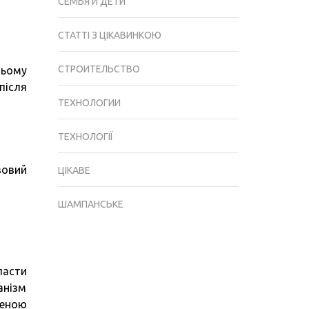
СЕМЬЯ И ДЕТИ
СТАТТІ З ЦІКАВИНКОЮ
СТРОИТЕЛЬСТВО
цьому
після
ТЕХНОЛОГИИ
ТЕХНОЛОГІЇ
вовий
ЦІКАВЕ
ШАМПАНСЬКЕ
ласти
анізм
леною