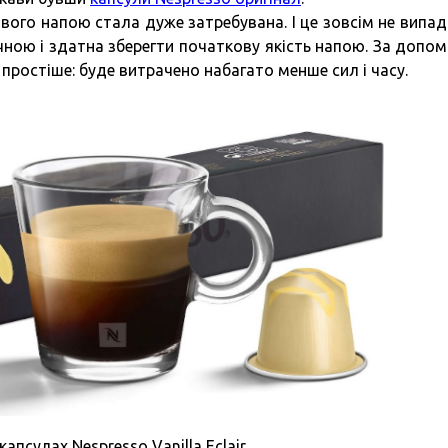
ого напою стала дуже затребувана. І це зовсім не випад
ічною і здатна зберегти початкову якість напою. За допо
простіше: буде витрачено набагато менше сил і часу.
капсулах Nespresso Vanilla Eclair