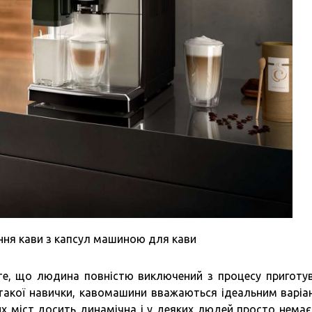
ння кави з капсул машиною для кави
е, що людина повністю виключений з процесу приготу
такої навички, кавомашини вважаються ідеальним варіа
ких міст досить динамічна і у деяких людей просто немає