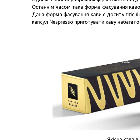
Останнім часом така форма фасування кавов
Дана форма фасування кави є досить гігієн
капсул Nespresso приготувати каву набагато 
Якісна кава в 