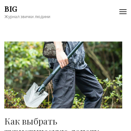
Перейти
BIG
к
Журнал звички людини
содержимому
(нажмите
Enter)
Как выбрать