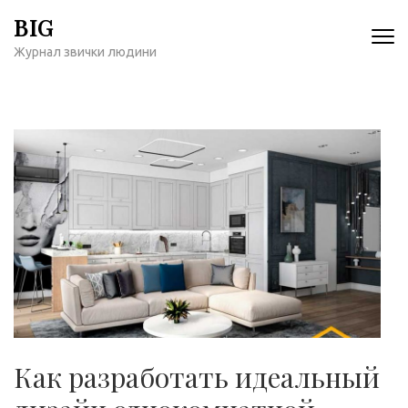
Перейти
BIG
к
Журнал звички людини
содержимому
(нажмите
Enter)
Как разработать идеальный