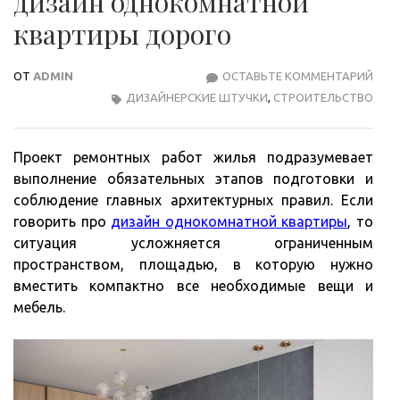
дизайн однокомнатной
квартиры дорого
ОТ
ADMIN
ОСТАВЬТЕ КОММЕНТАРИЙ
КАК
ДИЗАЙНЕРСКИЕ ШТУЧКИ
,
СТРОИТЕЛЬСТВО
РАЗ
ИДЕ
ДИЗ
Проект ремонтных работ жилья подразумевает
ОДН
выполнение обязательных этапов подготовки и
КВА
соблюдение главных архитектурных правил. Если
ДОР
говорить про
дизайн однокомнатной квартиры
, то
ситуация усложняется ограниченным
пространством, площадью, в которую нужно
вместить компактно все необходимые вещи и
мебель.