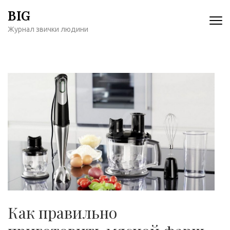
Перейти
BIG
к
Журнал звички людини
содержимому
(нажмите
Enter)
Как правильно