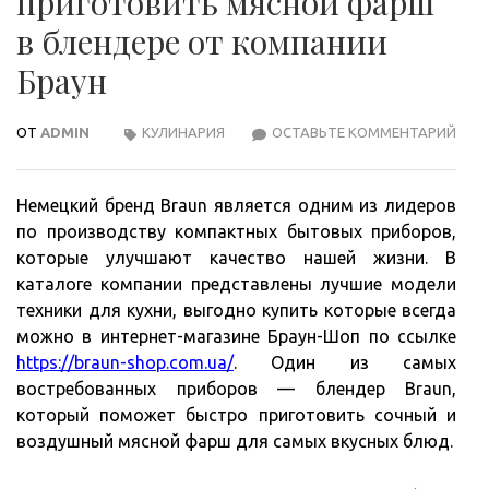
приготовить мясной фарш
в блендере от компании
Браун
ОТ
ADMIN
КУЛИНАРИЯ
ОСТАВЬТЕ КОММЕНТАРИЙ
КАК
ПРА
ПРИ
Немецкий бренд Braun является одним из лидеров
МЯС
по производству компактных бытовых приборов,
ФА
которые улучшают качество нашей жизни. В
В
каталоге компании представлены лучшие модели
БЛЕ
техники для кухни, выгодно купить которые всегда
ОТ
можно в интернет-магазине Браун-Шоп по ссылке
КОМ
https://braun-shop.com.ua/
. Один из самых
БРА
востребованных приборов — блендер Braun,
который поможет быстро приготовить сочный и
воздушный мясной фарш для самых вкусных блюд.