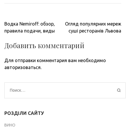
Навигация
Водка Nemiroff: обзор,
Огляд популярних мереж
по
правила подачи, виды
суші ресторанів Львова
записям
Добавить комментарий
Для отправки комментария вам необходимо
авторизоваться
.
Найти:
РОЗДІЛИ САЙТУ
ВИНО