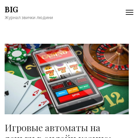
Перейти
BIG
к
Журнал звички людини
содержимому
(нажмите
Enter)
Игровые автоматы на