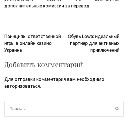
дополнительные комиссии за перевод.
Навигация
Принципы ответственной
Обувь Lowa: идеальный
по
игры в онлайн казино
партнер для активных
записям
Украина
приключений
Добавить комментарий
Для отправки комментария вам необходимо
авторизоваться
.
Найти: