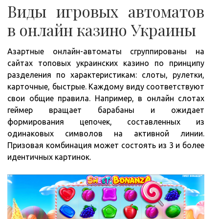
Виды игровых автоматов
в онлайн казино Украины
Азартные онлайн-автоматы сгруппированы на
сайтах топовых украинских казино по принципу
разделения по характеристикам: слоты, рулетки,
карточные, быстрые. Каждому виду соответствуют
свои общие правила. Например, в онлайн слотах
геймер вращает барабаны и ожидает
формирования цепочек, составленных из
одинаковых символов на активной линии.
Призовая комбинация может состоять из 3 и более
идентичных картинок.