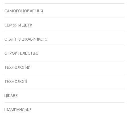
САМОГОНОВАРІННЯ
СЕМЬЯ И ДЕТИ
СТАТТІ З ЦІКАВИНКОЮ
СТРОИТЕЛЬСТВО
ТЕХНОЛОГИИ
ТЕХНОЛОГІЇ
ЦІКАВЕ
ШАМПАНСЬКЕ