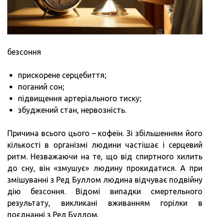
безсоння
прискорене серцебиття;
поганий сон;
підвищення артеріального тиску;
збуджений стан, нервозність.
Причина всього цього – кофеїн. Зі збільшенням його
кількості в організмі людини частішає і серцевий
ритм. Незважаючи на те, що від спиртного хилить
до сну, він «змушує» людину прокидатися. А при
змішуванні з Ред Буллом людина відчуває подвійну
дію безсоння. Відомі випадки смертельного
результату, викликані вживанням горілки в
поєднанні з Ред Буллом.