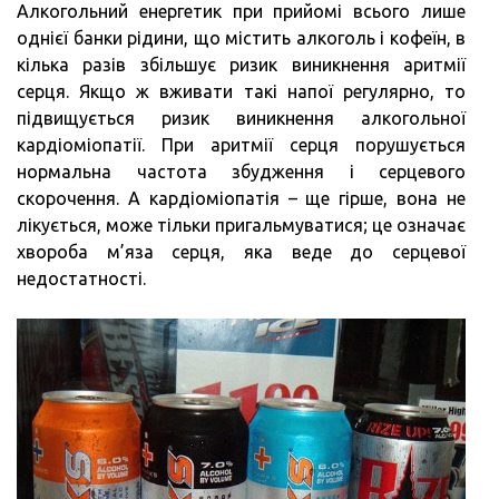
Алкогольний енергетик при прийомі всього лише
однієї банки рідини, що містить алкоголь і кофеїн, в
кілька разів збільшує ризик виникнення аритмії
серця. Якщо ж вживати такі напої регулярно, то
підвищується ризик виникнення алкогольної
кардіоміопатії. При аритмії серця порушується
нормальна частота збудження і серцевого
скорочення. А кардіоміопатія – ще гірше, вона не
лікується, може тільки пригальмуватися; це означає
хвороба м’яза серця, яка веде до серцевої
недостатності.