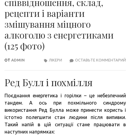
співвідношення, склад,
рецепти і варіанти
змішування міцного
алкоголю з енергетиками
(125 фото)
ОТ
ADMIN
ЛІКЕРИ
ОСТАВЬТЕ КОММЕНТАРИЙ
ГОР
ЕНЕР
СПІ
Ред Булл і похмілля
СКЛ
РЕЦ
Поєднання енергетика і горілки – це небезпечний
І
тандем. А ось при похмільного синдрому
ВАР
використання Ред Булла може принести користь і
ЗМІ
істотно полегшити стан людини після випивки.
МІЦ
Такий напій в цій ситуації стане працювати в
АЛК
наступних напрямках:
З