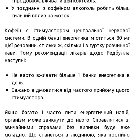
і продовжує вживати цей коктейль.
У поєднанні з кофеїном алкоголь робить більш
сильний вплив на мозок.
Кофеїн є стимулятором центральної нервової
системи. В одній банці енергетика міститься 80 мг
цієї речовини, стільки ж, скільки і в гуртку розчинної
кави. Тому рекомендації лікарів щодо Редбулла
наступні:
Не варто вживати більше 1 банки енергетика в
день.
Бажано відмовитися від частого прийому цього
стимулятора.
Якщо багато і часто пити енергетичний напій,
організм може звикнути до нього. Справлятися зі
звичайними справами без випивки буде вже
складно. Що станеться з людиною, яка постійно