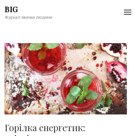
Перейти
BIG
к
Журнал звички людини
содержимому
(нажмите
Enter)
Горілка енергетик: