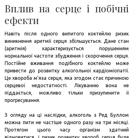
Вплив на серце і побічні
ефекти
Навіть після одного випитого коктейлю ризик
виникнення аритмії серця збільшується. Дане стан
(аритмія) характеризується порушенням
нормальної частоти збудження і скорочення серця.
Постійне вживання подібного коктейлю може
привести до розвитку алкогольної кардіоміопатії.
Це хвороба м’яза серця, яка згодом стає причиною
серцевої недостатності. Лікуванню вона не
піддається, можливо тільки призупинити її
прогресування.
З огляду на ці наслідки, алкоголь з Ред Буллом
можна пити не частіше одного разу на три місяці.
Протягом цього часу організм здатний
відновитися, і ризик розвитку хвороб серця буде