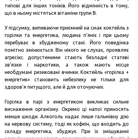
типові для інших тоніків. Його відмінність в тому,
що в ньому містяться вітаміни групи В.
У підсумку, випиваючи приємний на смак коктейль з
горілки та енергетика, людина п’яніє і при цьому
перебуває в збудженому стані. Його поведінка
помітно змінюється. Він нікого не слухає, проявляє
агресію; допустимими стають безладні статеві
зв’язки і наркотики, а також мають місце
необдумані ризиковані вчинки. Коктейль «горілка +
енергетик» становить небезпеку не тільки для
здоров’я питущого, але й для оточуючих.
Горілка в парі з енергетиком викликає сильне
виснаження організму. Окремо ці напої приносять
менше шкоди. Алкоголь надає лише гальмівну дію
на нервову систему, тоді як кофеїн, що входить до
складу енергетика, збуджує. При їх змішуванні