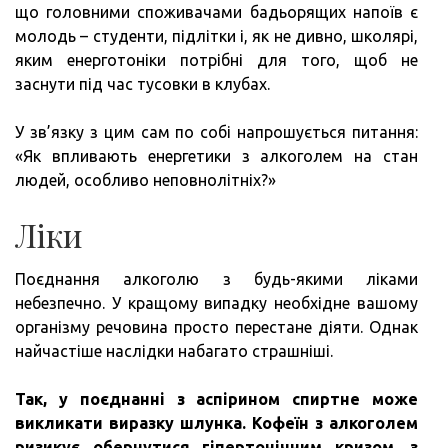
що головними споживачами бадьорящих напоїв є
молодь – студенти, підлітки і, як не дивно, школярі,
яким енерготоніки потрібні для того, щоб не
заснути під час тусовки в клубах.
У зв’язку з цим сам по собі напрошується питання:
«Як впливають енергетики з алкоголем на стан
людей, особливо неповнолітніх?»
Ліки
Поєднання алкоголю з будь-якими ліками
небезпечно. У кращому випадку необхідне вашому
організму речовина просто перестане діяти. Однак
найчастіше наслідки набагато страшніші.
Так, у поєднанні з аспірином спиртне може
викликати виразку шлунка.
Кофеїн з алкоголем
ризикує обернутися гіпертонічним кризом, з