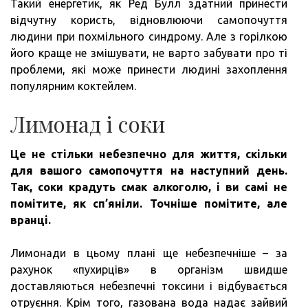
Такий енергетик, як Ред Булл здатний принести
відчутну користь, відновлюючи самопочуття
людини при похмільного синдрому. Але з горілкою
його краще не змішувати, не варто забувати про ті
проблеми, які може принести людині захоплення
популярним коктейлем.
Лимонад і соки
Це не стільки небезпечно для життя, скільки
для вашого самопочуття на наступний день.
Так, соки крадуть смак алкоголю, і ви самі не
помітите, як сп’яніли.
Точніше помітите, але
вранці.
Лимонади в цьому плані ще небезпечніше – за
рахунок «пухирців» в організм швидше
доставляються небезпечні токсини і відбувається
отруєння. Крім того, газована вода надає зайвий