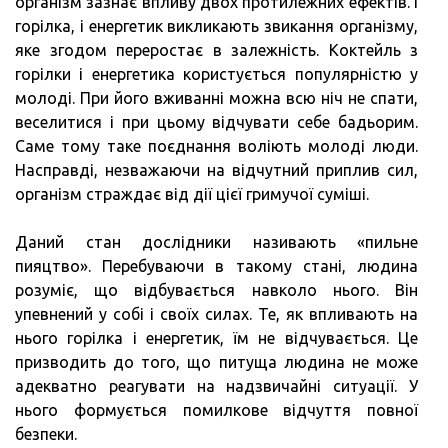
організм зазнає впливу двох протилежних ефектів. І
горілка, і енергетик викликають звикання організму,
яке згодом переростає в залежність. Коктейль з
горілки і енергетика користується популярністю у
молоді. При його вживанні можна всю ніч не спати,
веселитися і при цьому відчувати себе бадьорим.
Саме тому таке поєднання воліють молоді люди.
Насправді, незважаючи на відчутний приплив сил,
організм страждає від дії цієї гримучої суміші.
Даний стан дослідники називають «пильне
пияцтво». Перебуваючи в такому стані, людина
розуміє, що відбувається навколо нього. Він
упевнений у собі і своїх силах. Те, як впливають на
нього горілка і енергетик, їм не відчувається. Це
призводить до того, що питуща людина не може
адекватно реагувати на надзвичайні ситуації. У
нього формується помилкове відчуття повної
безпеки.