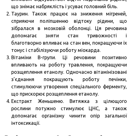
що знімає набряклість і усуває головний біль.
Таурин. Також працює на зниження мігреней,
сприяючи поліпшенню відтоку рідини, що
зібралася в мозковій оболонці. Ця речовина
допомагає зняти стан тривожності і
благотворно впливає на стан вен, покращуючи їх
тонус і стабілізуючи роботу міокарда.
Вітаміни В-групи. Ці речовини позитивно
впливають на роботу травлення, покращуючи
розщеплення етанолу. Одночасно вітамінізовані
з’єднання покращують роботу печінки,
стимулюючи утворення спеціального ферменту,
що прискорює розщеплення етанолу.
Екстракт Женьшеню. Витяжка з цілющого
рослини потужно стимулює ЦНС, а також
допомагає організму чинити опір загальної
інтоксикації.