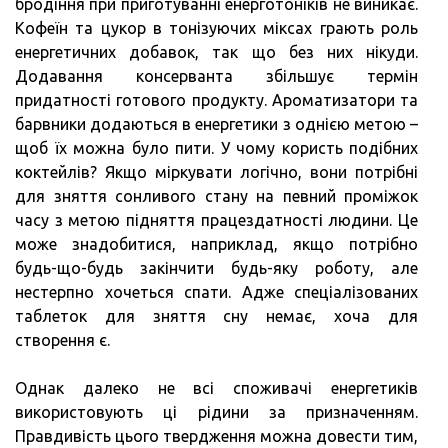
бродіння при приготуванні енерготоніків не виникає.
Кофеїн та цукор в тонізуючих міксах грають роль
енергетичних добавок, так що без них нікуди.
Додавання консерванта збільшує термін
придатності готового продукту. Ароматизатори та
барвники додаються в енергетики з однією метою –
щоб їх можна було пити. У чому користь подібних
коктейлів? Якщо міркувати логічно, вони потрібні
для зняття сонливого стану на певний проміжок
часу з метою підняття працездатності людини. Це
може знадобитися, наприклад, якщо потрібно
будь-що-будь закінчити будь-яку роботу, але
нестерпно хочеться спати. Адже спеціалізованих
таблеток для зняття сну немає, хоча для
створення є.
Однак далеко не всі споживачі енергетиків
використовують ці рідини за призначенням.
Правдивість цього твердження можна довести тим,