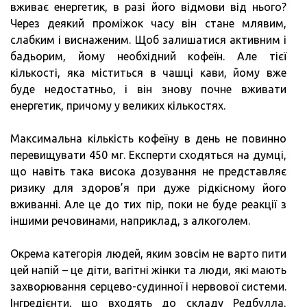
вживає енергетик, в разі його відмови від нього?
Через деякий проміжок часу він стане млявим,
слабким і виснаженим. Щоб залишатися активним і
бадьорим, йому необхідний кофеїн. Але тієї
кількості, яка міститься в чашці кави, йому вже
буде недостатньо, і він знову почне вживати
енергетик, причому у великих кількостях.
Максимальна кількість кофеїну в день не повинно
перевищувати 450 мг. Експерти сходяться на думці,
що навіть така висока дозування не представляє
ризику для здоров’я при дуже рідкісному його
вживанні. Але це до тих пір, поки не буде реакції з
іншими речовинами, наприклад, з алкоголем.
Окрема категорія людей, яким зовсім не варто пити
цей напій – це діти, вагітні жінки та люди, які мають
захворювання серцево-судинної і нервової системи.
Інгредієнти, що входять до складу Редбулла,