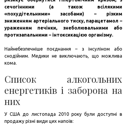
сечогінними (а також всілякими
«похудітельними» засобами) – різким
зниженням артеріального тиску, парацетамол –
ураженням печінки, знеболювальними або
протизапальними – інтоксикацією організму.
Найнебезпечніше поєднання – з інсуліном або
снодійним. Медики не виключають, що можлива
кома.
Список алкогольних
енергетиків і заборона на
них
У США до листопада 2010 року були доступні в
продажу різні види цих напоїв: