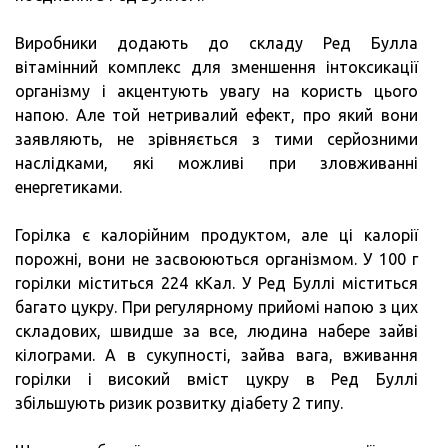
Виробники додають до складу Ред Булла
вітамінний комплекс для зменшення інтоксикації
організму і акцентують увагу на користь цього
напою. Але той нетривалий ефект, про який вони
заявляють, не зрівняється з тими серйозними
наслідками, які можливі при зловживанні
енергетиками.
Горілка є калорійним продуктом, але ці калорії
порожні, вони не засвоюються організмом. У 100 г
горілки міститься 224 кКал. У Ред Буллі міститься
багато цукру. При регулярному прийомі напою з цих
складових, швидше за все, людина набере зайві
кілограми. А в сукупності, зайва вага, вживання
горілки і високий вміст цукру в Ред Буллі
збільшують ризик розвитку діабету 2 типу.