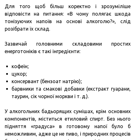
Для того щоб більш коректно і зрозуміліше
відповісти на питання: «В чому полягає шкода
тонізуючих напоїв на основі алкоголю?», слід
розібрати їх склад.
Зазвичай головними складовими простих
енерготоніків є такі інгредієнти:
кофеїн;
цукор;
консервант (бензоат натрію);
барвники та смакові добавки (екстракт гуарани,
таурин, сік чорної моркви і т. д.).
У алкогольних бадьорящих сумішах, крім основних
компонентів, міститься етиловий спирт. Без нього
підняття «градуса» в готовому напої було б
неможливим, адже це не пиво, і природних процесів