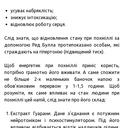
ЕНЕ
усуває набряклість;
(125
знижує інтоксикацію;
ФОТ
відновлює роботу серця.
Слід знати, що відновлення стану при похміллі за
допомогою Ред Булла протипоказано особам, які
страждають на гіпертонію (підвищений тиск).
Щоб енергетик при похміллі приніс користь,
потрібно грамотно його вживати. А саме спожити
не більше 2-х маленьких баночок напою з
обов’язковим перервом у 1-1,5 години. Щоб
розуміти, як саме впливає на стан людини при
похміллі цей напій, слід знати про його склад:
Екстракт Гуарани. Дане з’єднання є потужним
нейротоніком і психостимулятором. Під його
впливом відбувається відтік надлишків рідини,