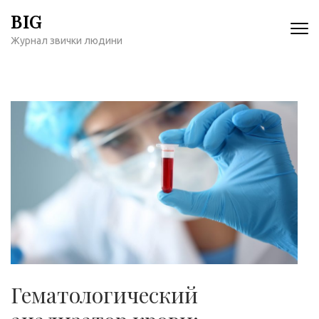
Перейти
BIG
к
Журнал звички людини
содержимому
(нажмите
Enter)
Гематологический