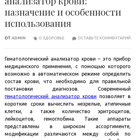
анализатор крови:
назначение и особенности
использования
ОТ
ADMIN
О ЗДОРОВЬЕ
ОСТАВЬТЕ КОММЕНТАРИЙ
ГЕМ
АНА
КРО
Гематологический анализатор крови – это прибор
НАЗ
медицинского применения, с помощью которого
И
возможно в автоматическом режиме определить
ОСО
состав крови, что необходимо для правильной
ИСП
постановки диагнозов. Современный
гематологический анализатор крови
позволяет в
короткие сроки вычислить незрелые, атипичные
клетки, а также количество эритроцитов,
лейкоцитов, гемоглобина. Такие аппараты
представлены в широком ассортименте,
модификации различаются между собой по