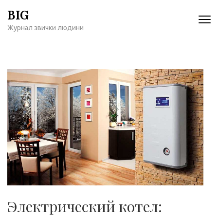
Перейти
BIG
к
Журнал звички людини
содержимому
(нажмите
Enter)
Электрический котел: