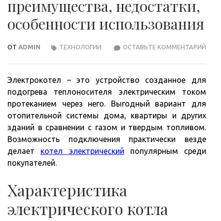
преимущества, недостатки,
особенности использования
ОТ
ADMIN
ТЕХНОЛОГИИ
ОСТАВЬТЕ КОММЕНТАРИЙ
ЭЛЕ
КОТ
ПРЕ
Электрокотел – это устройство созданное для
НЕД
подогрева теплоносителя электрическим током
ОСО
протеканием через него. Выгодный вариант для
ИСП
отопительной системы дома, квартиры и других
зданий в сравнении с газом и твердым топливом.
Возможность подключения практически везде
делает
котел электрический
популярным среди
покупателей.
Характеристика
электрического котла