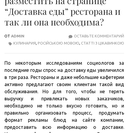
разместить на странице
“Доставка еды” ресторана и
так ли она необходима?
ОТ
ADMIN
ОСТАВЬТЕ КОММЕНТАРИЙ
КАК
КУЛИНАРИЯ
,
РОСІЙСЬКОЮ МОВОЮ
,
СТАТТІ З ЦІКАВИНКОЮ
ИНФ
РАЗ
НА
По некоторым исследованиям социологов за
СТР
последние годы спрос на доставку еды увеличился
“ДО
в три раза. Рестораны и даже небольшие кафетерии
ЕДЫ
активно предлагают своим клиентам такой вид
РЕС
обслуживания. Но для того, чтобы не терять
И
выручку и привлекать новых заказчиков,
ТАК
необходимо не только вкусно готовить, но и
ЛИ
правильно организовать процесс, продумать
ОНА
формат рекламы блюд на сайте компании,
НЕО
предоставить всю информацию о доставке.