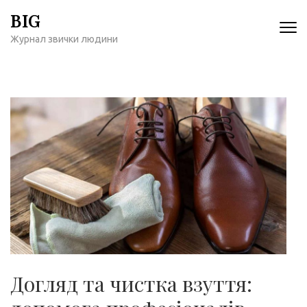
Перейти
BIG
к
Журнал звички людини
содержимому
(нажмите
Enter)
Догляд та чистка взуття: