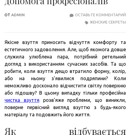
допомога професіоналів
ОТ
ADMIN
ОСТАВЬТЕ КОММЕНТАРИЙ
ДОГ
ЖЕНСКИЕ СЕКРЕТЫ
ТА
ЧИС
ВЗУТ
Якісне взуття приносить відчуття комфорту та
ДОП
естетичного задоволення. Але, щоб якомога довше
ПРО
служила улюблена пара, потрібний ретельний
догляд з використанням сучасних засобів. Та що
робити, коли взуття дещо втратило форму, колір,
або на ньому з’явилися подряпини? Коли
неможливо досконало відчистити світлу поверхню
або підошву? В цьому випадку тільки професійна
чистка взуття
розв’яже проблеми, що виникли,
поверне первісний вигляд взуттю з будь-якого
матеріалу та подовжить його життя.
Як відбувається