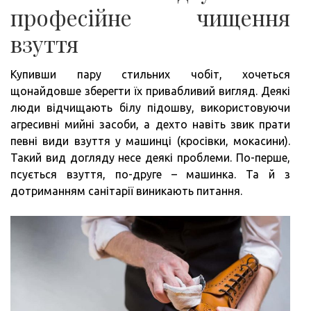
професійне чищення
взуття
Купивши пару стильних чобіт, хочеться
щонайдовше зберегти їх привабливий вигляд. Деякі
люди відчищають білу підошву, використовуючи
агресивні мийні засоби, а дехто навіть звик прати
певні види взуття у машинці (кросівки, мокасини).
Такий вид догляду несе деякі проблеми. По-перше,
псується взуття, по-друге – машинка. Та й з
дотриманням санітарії виникають питання.