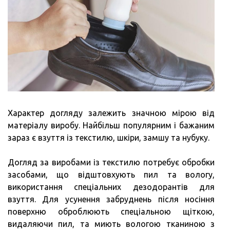
Характер догляду залежить значною мірою від
матеріалу виробу. Найбільш популярним і бажаним
зараз є взуття із текстилю, шкіри, замшу та нубуку.
Догляд за виробами із текстилю потребує обробки
засобами, що відштовхують пил та вологу,
використання спеціальних дезодорантів для
взуття. Для усунення забруднень після носіння
поверхню оброблюють спеціальною щіткою,
видаляючи пил, та миють вологою тканиною з