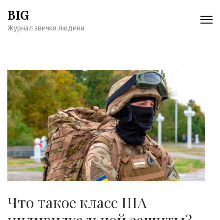
Перейти
BIG
к
Журнал звички людини
содержимому
(нажмите
Enter)
Что такое класс IIIA