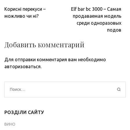
Навигация
Корисні перекуси –
Elf bar bc 3000 – Самая
по
можливо чи ні?
продаваемая модель
записям
среди одноразовых
подов
Добавить комментарий
Для отправки комментария вам необходимо
авторизоваться
.
Найти:
РОЗДІЛИ САЙТУ
ВИНО