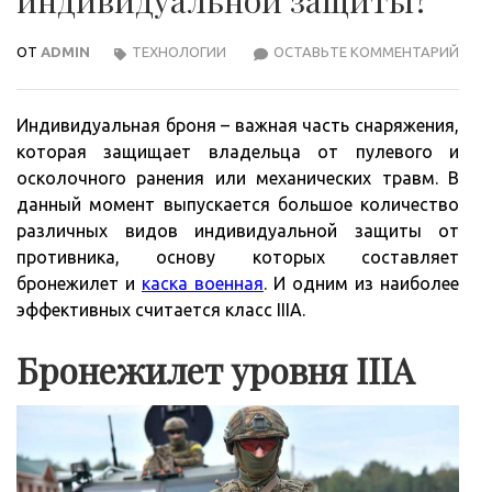
индивидуальной защиты?
ОТ
ADMIN
ТЕХНОЛОГИИ
ОСТАВЬТЕ КОММЕНТАРИЙ
ЧТО
ТАК
КЛА
Индивидуальная броня – важная часть снаряжения,
IIIA
которая защищает владельца от пулевого и
ИНД
осколочного ранения или механических травм. В
ЗАЩ
данный момент выпускается большое количество
различных видов индивидуальной защиты от
противника, основу которых составляет
бронежилет и
каска военная
. И одним из наиболее
эффективных считается класс IIIA.
Бронежилет уровня IIIA