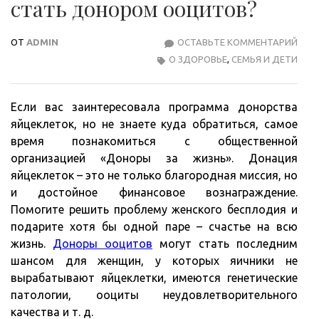
стать донором ооцитов?
ОТ
ADMIN
ОСТАВЬТЕ КОММЕНТАРИЙ
ЧТО
О ЗДОРОВЬЕ
,
СЕМЬЯ И ДЕТИ
НУЖ
СДЕ
ЧТО
Если вас заинтересовала программа донорства
СТА
яйцеклеток, но не знаете куда обратиться, самое
ДОН
время познакомиться с общественной
ООЦ
организацией «Доноры за жизнь». Донация
яйцеклеток – это не только благородная миссия, но
и достойное финансовое вознаграждение.
Помогите решить проблему женского бесплодия и
подарите хотя бы одной паре – счастье на всю
жизнь.
Доноры ооцитов
могут стать последним
шансом для женщин, у которых яичники не
вырабатывают яйцеклетки, имеются генетические
патологии, ооциты неудовлетворительного
качества и т. д.