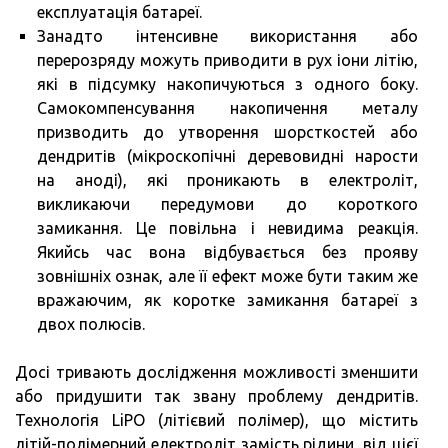
експлуатація батареї.
Занадто інтенсивне використання або
перерозряду можуть приводити в рух іони літію,
які в підсумку накопичуються з одного боку.
Самокомпенсування накопичення металу
призводить до утворення шорсткостей або
дендритів (мікроскопічні деревовидні нарости
на аноді), які проникають в електроліт,
викликаючи передумови до короткого
замикання. Це повільна і невидима реакція.
Якийсь час вона відбувається без прояву
зовнішніх ознак, але її ефект може бути таким же
вражаючим, як коротке замикання батареї з
двох полюсів.
Досі тривають дослідження можливості зменшити
або придушити так звану проблему дендритів.
Технологія LiPO (літієвий полімер), що містить
літій-полімерний електроліт замість рідини, від цієї