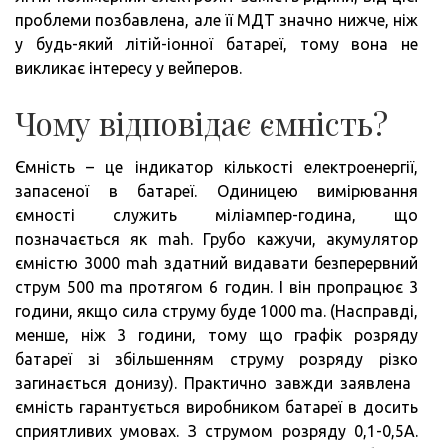
проблеми позбавлена, але її МДТ значно нижче, ніж
у будь-який літій-іонної батареї, тому вона не
викликає інтересу у вейперов.
Чому відповідає ємність?
Ємність – це індикатор кількості електроенергії,
запасеної в батареї. Одиницею вимірювання
ємності служить міліампер-година, що
позначається як mah. Грубо кажучи, акумулятор
ємністю 3000 mah здатний видавати безперервний
струм 500 ma протягом 6 годин. І він пропрацює 3
години, якщо сила струму буде 1000 ma. (Насправді,
менше, ніж 3 години, тому що графік розряду
батареї зі збільшенням струму розряду різко
загинається донизу). Практично завжди заявлена ​​
ємність гарантується виробником батареї в досить
сприятливих умовах. З струмом розряду 0,1-0,5А.