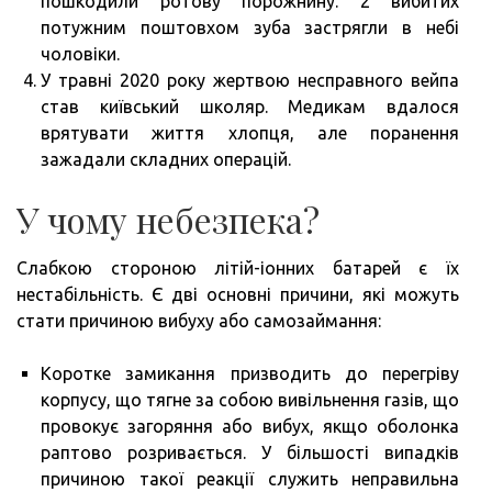
пошкодили ротову порожнину. 2 вибитих
потужним поштовхом зуба застрягли в небі
чоловіки.
У травні 2020 року жертвою несправного вейпа
став київський школяр. Медикам вдалося
врятувати життя хлопця, але поранення
зажадали складних операцій.
У чому небезпека?
Слабкою стороною літій-іонних батарей є їх
нестабільність. Є дві основні причини, які можуть
стати причиною вибуху або самозаймання:
Коротке замикання призводить до перегріву
корпусу, що тягне за собою вивільнення газів, що
провокує загоряння або вибух, якщо оболонка
раптово розривається. У більшості випадків
причиною такої реакції служить неправильна