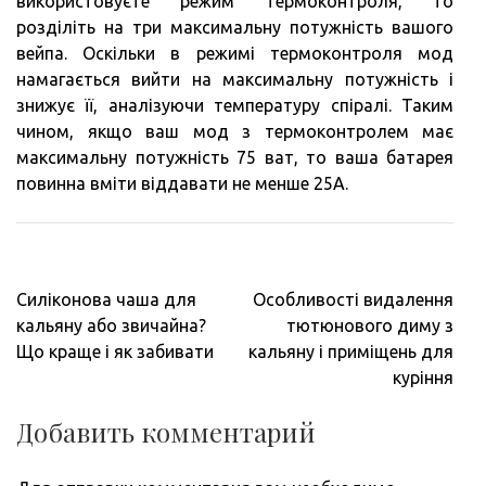
використовуєте режим термоконтроля, то
розділіть на три максимальну потужність вашого
вейпа. Оскільки в режимі термоконтроля мод
намагається вийти на максимальну потужність і
знижує її, аналізуючи температуру спіралі. Таким
чином, якщо ваш мод з термоконтролем має
максимальну потужність 75 ват, то ваша батарея
повинна вміти віддавати не менше 25А.
Навигация
Силіконова чаша для
Особливості видалення
по
кальяну або звичайна?
тютюнового диму з
записям
Що краще і як забивати
кальяну і приміщень для
куріння
Добавить комментарий