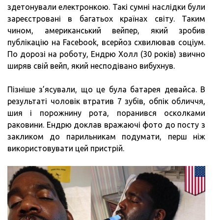
здетонували електронкою. Такі сумні наслідки були
зареєстровані в багатьох країнах світу. Таким
чином, американський вейпер, який зробив
публікацію на Facebook, всерйоз схвилював соціум.
По дорозі на роботу, Ендрю Холл (30 років) звично
ширяв свій вейп, який несподівано вибухнув.
Пізніше з’ясували, що це була батарея девайса. В
результаті чоловік втратив 7 зубів, обпік обличчя,
шия і порожнину рота, поранився осколками
раковини. Ендрю доклав вражаючі фото до посту з
закликом до парильникам подумати, перш ніж
використовувати цей пристрій.