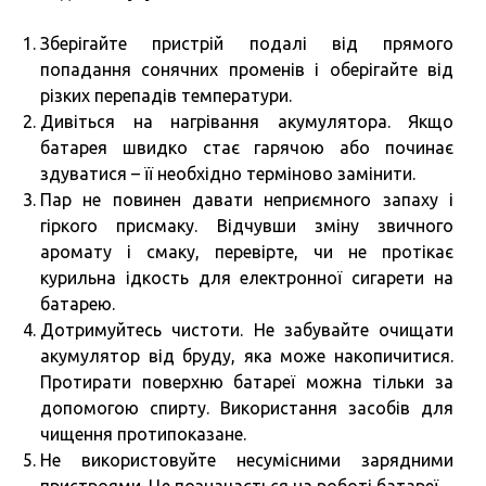
Зберігайте пристрій подалі від прямого
попадання сонячних променів і оберігайте від
різких перепадів температури.
Дивіться на нагрівання акумулятора. Якщо
батарея швидко стає гарячою або починає
здуватися – її необхідно терміново замінити.
Пар не повинен давати неприємного запаху і
гіркого присмаку. Відчувши зміну звичного
аромату і смаку, перевірте, чи не протікає
курильна ідкость для електронної сигарети на
батарею.
Дотримуйтесь чистоти. Не забувайте очищати
акумулятор від бруду, яка може накопичитися.
Протирати поверхню батареї можна тільки за
допомогою спирту. Використання засобів для
чищення протипоказане.
Не використовуйте несумісними зарядними
пристроями. Це позначається на роботі батареї.