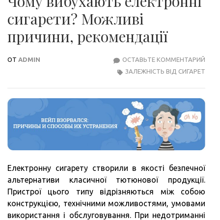
Чому вибухають електронні
сигарети? Можливі
причини, рекомендації
ОТ
ADMIN
ОСТАВЬТЕ КОММЕНТАРИЙ
ЧОМ
ЗАЛЕЖНІСТЬ ВІД СИГАРЕТ
ВИБ
ЕЛЕ
СИГ
МОЖ
ПРИ
РЕК
Електронну сигарету створили в якості безпечної
альтернативи класичної тютюнової продукції.
Пристрої цього типу відрізняються між собою
конструкцією, технічними можливостями, умовами
використання і обслуговування. При недотриманні