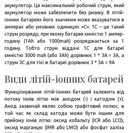
акумулятор. Це максимальний робочий струм, який
акумулятор може забезпечити без ризику. В літій-
іонних батареях його значення може вказуватися в
амперах або умовних одиницях «С». 1С – це такий
струм розряду, при якому батарея ємністю 1 ампер-
годину (1Ah або 1000mah) розряджається за 1
годину. Тобто струм віддачі 1С для батареї
ємністю 3000 mah (або 3Аh) дорівнює 1 * 3А = 3А, а
струм 3С для тієї ж батареї дорівнює 3 * 3А = 9А
Види літій-іонних батарей
Функціонування літій-іонних батарей залежить від
потоку іонів літію між анодом (-) і катодом (+).
Анод зазвичай являє собою графітовий полюс, в
той час як склад катода може бути іншим для
прийому іонів літію: оксид кобальту (ICR або LCO),
оксид марганцю (IMR або LMO) або фосфат заліза