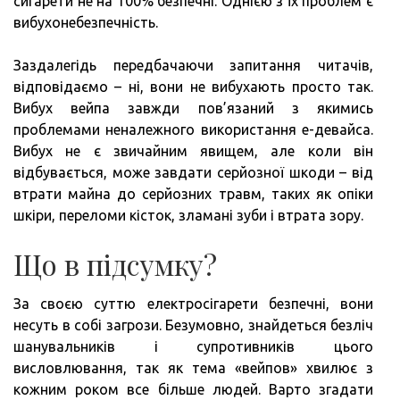
сигарети не на 100% безпечні. Однією з їх проблем є
вибухонебезпечність.
Заздалегідь передбачаючи запитання читачів,
відповідаємо – ні, вони не вибухають просто так.
Вибух вейпа завжди пов’язаний з якимись
проблемами неналежного використання е-девайса.
Вибух не є звичайним явищем, але коли він
відбувається, може завдати серйозної шкоди – від
втрати майна до серйозних травм, таких як опіки
шкіри, переломи кісток, зламані зуби і втрата зору.
Що в підсумку?
За своєю суттю електросігарети безпечні, вони
несуть в собі загрози. Безумовно, знайдеться безліч
шанувальників і супротивників цього
висловлювання, так як тема «вейпов» хвилює з
кожним роком все більше людей. Варто згадати