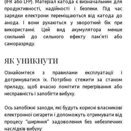
(IFR або LFP). Матеріал катода є визначальним для
продуктивності, надійності і безпеки. Під час
зарядки електрони переміщаються від катода до
анода. І вони рухаються у зворотний бік при
використанні. Цей вид акумулятора менше
схильний до сильного ефекту пам’яті або
саморазряду.
як уникнути
Ознайомтеся з правилами експлуатації і
дотримуватися їх. Потрібно стежити за станом
приладу, щоб вчасно помітити перегрівання або
несправність і запобігти вибуху.
Ось запобіжні заходи, які будуть корисні власникові
електронної сигарети і допоможуть отримувати від
процесу “ширяння” задоволення без небезпечних
наслідків вибуху: