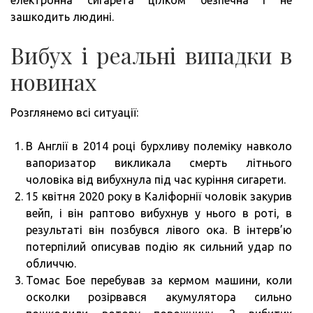
зашкодить людині.
Вибух і реальні випадки в
новинах
Розглянемо всі ситуації:
В Англії в 2014 році бурхливу полеміку навколо
вапоризатор викликала смерть літнього
чоловіка від вибухнула під час куріння сигарети.
15 квітня 2020 року в Каліфорнії чоловік закурив
вейп, і він раптово вибухнув у нього в роті, в
результаті він позбувся лівого ока. В інтерв’ю
потерпілий описував подію як сильний удар по
обличчю.
Томас Бое перебував за кермом машини, коли
осколки розірвався акумулятора сильно