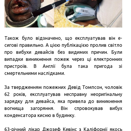
Також було відзначено, що експлуатував він е-
сигові правильно. А цією публікацією пролив світло
про вибухи девайсів без видимих ​​причин. Були
випадки виникнення пожеж через ці електронних
пристроїв. В Англії була така пригода зі
смертельними наслідками.
За твердженням пожежних Девід Томпсон, чоловік
62 років, експлуатував несправну неоригінальну
зарядку для девайса, яка привела до виникнення
вогнища загоряння. Він спровокував вибух
конденсатора кисню в будинку.
63-річний лікар Джозеф Кевінс з Каліфорнії якось