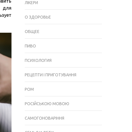
авить
ВМЕСТЕ
ЛІКЕРИ
для
С
ьзует
ПАРИКМАХЕРСКИМ
О ЗДОРОВЬЕ
ПЕНЬЮАРОМ
ОБЩЕЕ
ПИВО
ПСИХОЛОГИЯ
РЕЦЕПТИ І ПРИГОТУВАННЯ
РОМ
РОСІЙСЬКОЮ МОВОЮ
САМОГОНОВАРІННЯ