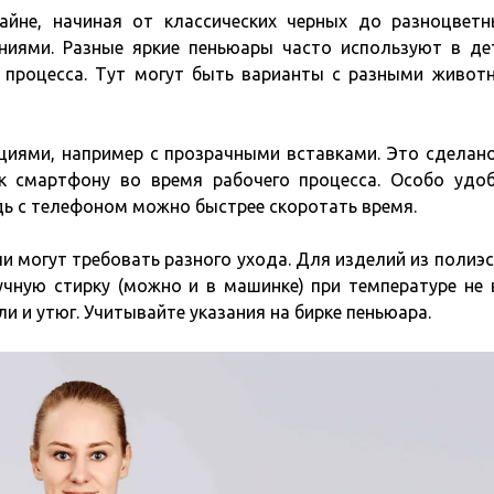
айне, начиная от классических черных до разноцветн
ниями. Разные яркие пеньюары часто используют в де
 процесса. Тут могут быть варианты с разными живот
иями, например с прозрачными вставками. Это сделан
к смартфону во время рабочего процесса. Особо удо
дь с телефоном можно быстрее скоротать время.
и могут требовать разного ухода. Для изделий из полиэс
чную стирку (можно и в машинке) при температуре не
и и утюг. Учитывайте указания на бирке пеньюара.