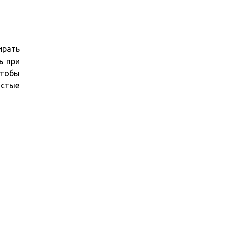
ирать
ь при
чтобы
остые