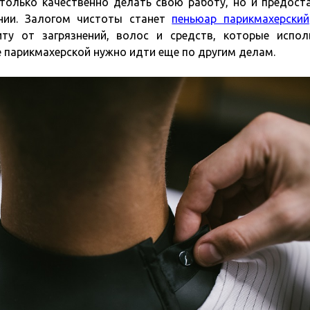
олько качественно делать свою работу, но и предост
нии. Залогом чистоты станет
пеньюар парикмахерский
иту от загрязнений, волос и средств, которые испол
е парикмахерской нужно идти еще по другим делам.