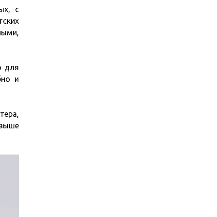
ых, с
тских
ными,
о для
бно и
тера,
 выше