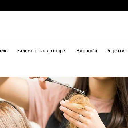
голю
Залежність від сигарет
Здоров’я
Рецепти і