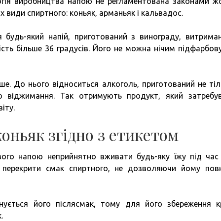
логія виробництва напою не регламентована законами ж
х види спиртного: коньяк, арманьяк і кальвадос.
я будь-який напій, приготований з винограду, витрима
ість більше 36 градусів. Його не можна нічим підфарбов
ше. До нього відноситься алкоголь, приготований не тіл
бо віджимання. Так отримують продукт, який затребу
іту.
оньяк згідно з етикетом
ого напою неприйнятно вживати будь-яку їжу під час
е перекрити смак спиртного, не дозволяючи йому пов
нується його післясмак, тому для його збереження 
.