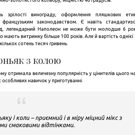
мно-золотистого кольору, міцністю 40 градусів.
інь зрілості винограду, оформлення пляшкових ети
і французьким законодавством. Є навіть стандартиз
ад, легендарний Наполеон не може бути молодше 6 рок
 мають витримку більше 100 років. Але й вартість однієї 
кількох сотень тисяч гривень.
оньяк з колою
тому отримала величезну популярність у цінителів цього н
 особливих навичок у приготуванні.
у і коли – приємний і в міру міцний мікс з
ми смаковими відтінками.