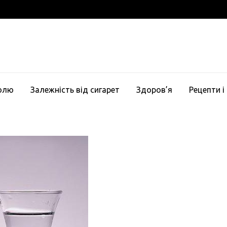
голю
Залежність від сигарет
Здоров’я
Рецепти і