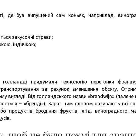
ті, де був випущений сам коньяк, наприклад, виногр
ься закусочні страви;
ркою, індичкою;
 голландці придумали технологію перегонки францу
транспортування за рахунок зменшення обсягу. Отри
у вигляді. Від голландського назви «brandwijn» (палене 
вляється – «бренді»). Зараз цим словом називають всі сп
бо продуктів бродіння фруктів, ягід, виноградного ма
усів.
, щоб не було похмілля зранк