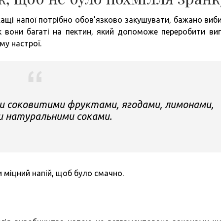
ащі напої потрібно обов’язково закушувати, бажано виб
як вони багаті на пектин, який допоможе переробити ви
му настрої.
ти соковитими фруктами, ягодами, лимонами,
и натуральними соками.
 міцний напій, щоб було смачно.