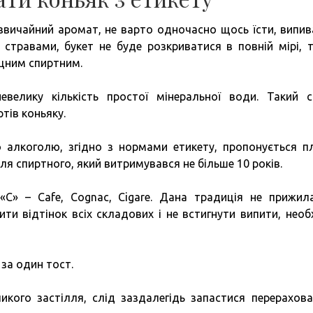
езвичайний аромат, не варто одночасно щось їсти, випи
стравами, букет не буде розкриватися в повній мірі, 
цним спиртним.
елику кількість простої мінеральної води. Такий с
ртів коньяку.
о алкоголю, згідно з нормами етикету, пропонується п
ля спиртного, який витримувався не більше 10 років.
«С» – Cafe, Cognac, Cigare. Дана традиція не прижил
нити відтінок всіх складових і не встигнути випити, необ
за один тост.
икого застілля, слід заздалегідь запастися перерахов