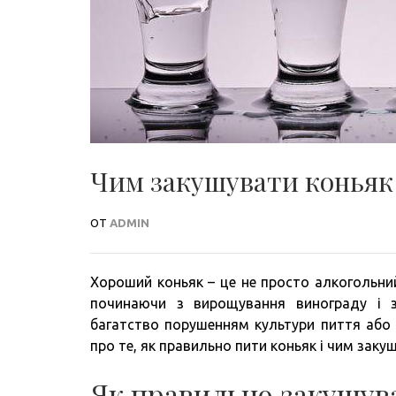
Чим закушувати коньяк з
ОТ
ADMIN
Хороший коньяк – це не просто алкогольний
починаючи з вирощування винограду і з
багатство порушенням культури пиття або
про те, як правильно пити коньяк і чим заку
Як правильно закушува