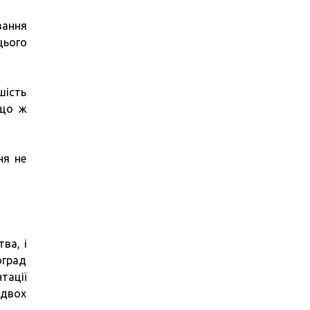
вання
цього
шість
 що ж
ня не
ва, і
оград
тації
 двох