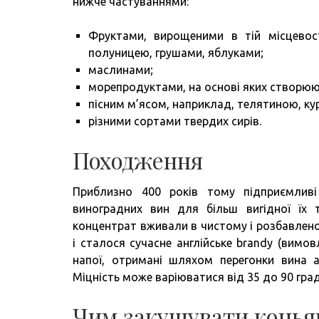
нижче частуваннями:
Фруктами, вирощеними в тій місцевос
полуницею, грушами, яблуками;
маслинами;
морепродуктами, на основі яких створюют
пісним м’ясом, наприклад, телятиною, ку
різними сортами твердих сирів.
Походження
Приблизно 400 років тому підприємливі
виноградних вин для більш вигідної їх 
концентрат вживали в чистому і розбавленом
і сталося сучасне англійське brandy (вимо
напої, отримані шляхом перегонки вина а
Міцність може варіюватися від 35 до 90 град
Чим закушувати коньяк