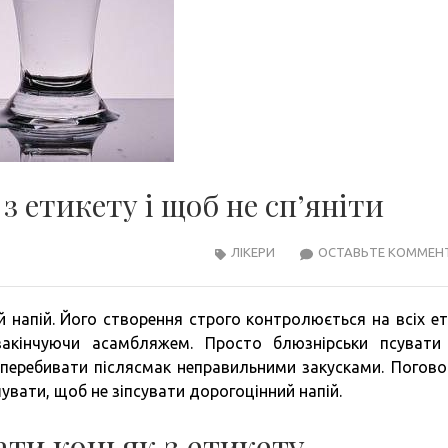
 етикету і щоб не сп’яніти
ЛІКЕРИ
ОСТАВЬТЕ КОММЕН
 напій. Його створення строго контролюється на всіх ет
акінчуючи асамбляжем. Просто блюзнірськи псувати
 перебивати післясмак неправильними закусками. Погов
шувати, щоб не зіпсувати дорогоцінний напій.
ти коньяк з етикету