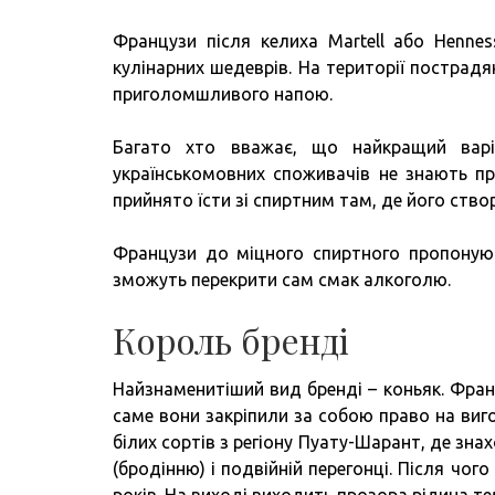
Французи після келиха Martell або Henne
кулінарних шедеврів. На території пострад
приголомшливого напою.
Багато хто вважає, що найкращий варі
українськомовних споживачів не знають пр
прийнято їсти зі спиртним там, де його ство
Французи до міцного спиртного пропонуют
зможуть перекрити сам смак алкоголю.
Король бренді
Найзнаменитіший вид бренді – коньяк. Фра
саме вони закріпили за собою право на ви
білих сортів з регіону Пуату-Шарант, де зна
(бродінню) і подвійній перегонці. Після чо