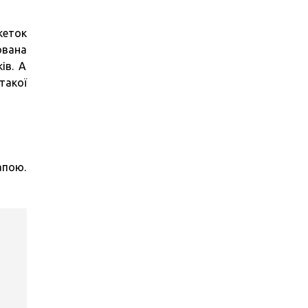
кеток
ована
ів. А
такої
апою.