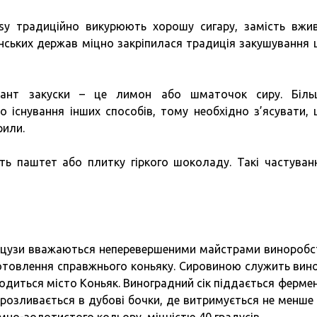
ssy традиційно викурюють хорошу сигару, замість вжи
янських держав міцно закріпилася традиція закушування 
ант закуски – це лимон або шматочок сиру. Біль
о існування інших способів, тому необхідно з’ясувати,
рили.
ь паштет або плитку гіркого шоколаду. Такі частуван
нцузи вважаються неперевершеними майстрами виноробст
готовлення справжнього коньяку. Сировиною служить вин
ходиться місто Коньяк. Виноградний сік піддається фермен
го розливається в дубові бочки, де витримується не менше