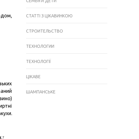
СЕМЬЯ И ДЕТИ
адом,
СТАТТІ З ЦІКАВИНКОЮ
СТРОИТЕЛЬСТВО
ТЕХНОЛОГИИ
ТЕХНОЛОГІЇ
ЦІКАВЕ
зьких
маний
ШАМПАНСЬКЕ
вино)
иртні
кухи.
у