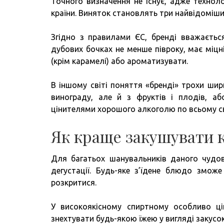
Точного визначення не існує, адже техно
країни. Виняток становлять три найвідоміши
Згідно з правилами ЄС, бренді вважаєтьс
дубових бочках не менше півроку, має міцн
(крім карамелі) або ароматизувати.
В іншому світі поняття «бренді» трохи шир
винограду, але й з фруктів і плодів, а
цінителями хорошого алкоголю по всьому св
Як краще закушувати к
Для багатьох шанувальників даного чудов
дегустації. Будь-яке з’їдене блюдо змож
розкритися.
У високоякісному спиртному особливо ці
знехтувати будь-якою їжею у вигляді закусок