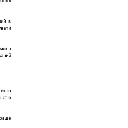
одної
ний в
увати
ьки з
ваний
 його
ністю
краще