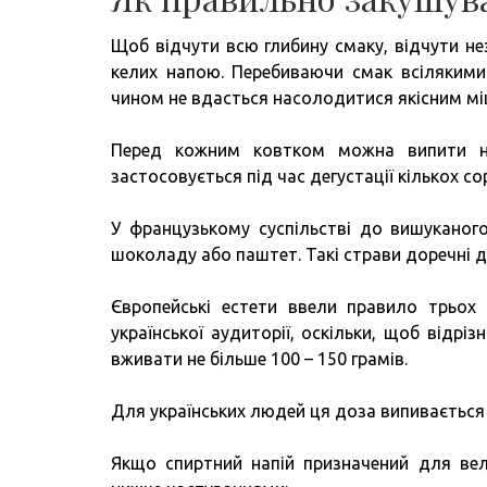
Щоб відчути всю глибину смаку, відчути н
келих напою. Перебиваючи смак всілякими 
чином не вдасться насолодитися якісним мі
Перед кожним ковтком можна випити нев
застосовується під час дегустації кількох со
У французькому суспільстві до вишуканог
шоколаду або паштет. Такі страви доречні д
Європейські естети ввели правило трьох 
української аудиторії, оскільки, щоб відріз
вживати не більше 100 – 150 грамів.
Для українських людей ця доза випивається 
Якщо спиртний напій призначений для вел