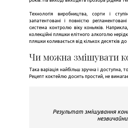
років. На виході виходить прозора рідина те
Технологія виробництва, сорти і ступ
запатентовані і повністю регламентован
система контролю віку коньяків. Наприкл
колекційні пляшки елітного алкоголю нерідко
пляшки коливається від кількох десятків до 
Чи можна змішувати к
Така варіація найбільш зручна і доступна, 
Рецепт коктейлю досить простий, не вимагає
Результат змішування коньяк
незвичайни