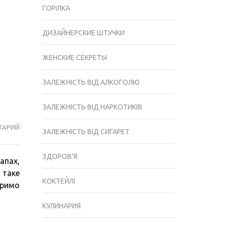
ГОРІЛКА
ДИЗАЙНЕРСКИЕ ШТУЧКИ
ЖЕНСКИЕ СЕКРЕТЫ
ЗАЛЕЖНІСТЬ ВІД АЛКОГОЛЮ
ЗАЛЕЖНІСТЬ ВІД НАРКОТИКІВ
ТАРИЙ
ЧИМ
ЗАЛЕЖНІСТЬ ВІД СИГАРЕТ
ЗАКУШУВАТИ
КОНЬЯК
ЗДОРОВ'Я
апах,
З
 таке
ЕТИКЕТУ
КОКТЕЙЛІ
оримо
І
ЩОБ
КУЛИНАРИЯ
НЕ
СП’ЯНІТИ