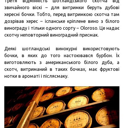
Третя відмінність шотландського скотча від
звичайного віскі – для витримки беруть дубові
хересні бочки. Тобто, перед витримкою скотча там
дозрівав херес – іспанське кріплене вино з білого
винограду і тільки одного сорту – Oloroso. Це надає
скотчу неповторний виноградний присмак.
Деякі шотландські винокурні використовують
бочки, в яких до того настоювався бурбон. Їх
виготовляють з американського білого дуба, а
скотч, витриманий в таких бочках, має фруктові
нотки в ароматі і післясмаку.