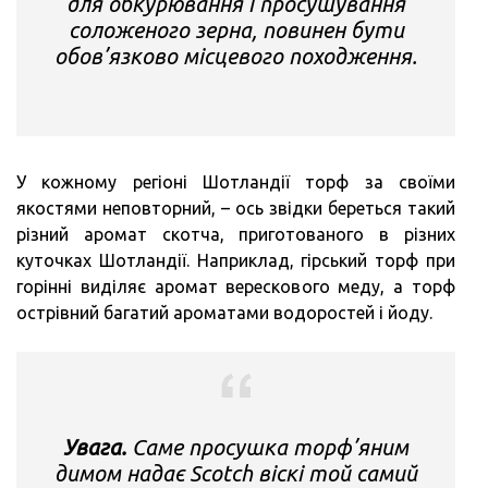
для обкурювання і просушування
соложеного зерна, повинен бути
обов’язково місцевого походження.
У кожному регіоні Шотландії торф за своїми
якостями неповторний, – ось звідки береться такий
різний аромат скотча, приготованого в різних
куточках Шотландії. Наприклад, гірський торф при
горінні виділяє аромат верескового меду, а торф
острівний багатий ароматами водоростей і йоду.
Увага.
Саме просушка торф’яним
димом надає Scotch віскі той самий