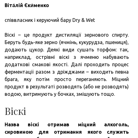
Віта́лій Єки́менко
співвласник і керуючий бару Dry & Wet
Віскі – це продукт дистиляції зернового спирту.
Беруть будь-яке зерно (ячмінь, кукурудза, пшениця),
додають цукор. Деякі види сушать торфом: так,
наприклад, острівні віскі з ячменю набувають
додаткові смакові якості. Далі проходить процес
ферментації разом з дріжджами – виходить певна
брага, яку потім просто переганяють. Міцний
продукт в результаті розводять (або не розводять)
водою, витримують у бочках, змішують тощо.
Віскі
Назва віскі отримав міцний алкоголь,
сировиною для отримання якого служить