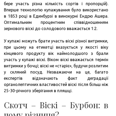
бере участь різна кількість сортів і пропорцій).
Вперше технологію купажування було використано
в 1853 році в Единбурзі в винокурні Ендрю Ашера.
Оптимальним процентним співвідношенням
зернового віскі до солодового вважається 1:2.
У купажі можуть брати участь віскі різної витримки,
при цьому на етикетці вказується у якості віку
кінцевого продукту вік наймолодшого з брали
участь у купажі віскі. Віком віскі вважається термін
витримки у бочці; віскі не «старіє», будучи розлитим
у скляний посуд. Незважаючи на це, багато
експертів відзначають факт деградації
органолептичних властивостей віскі після більш ніж
25-30-річного зберігання в пляшці.
Скотч – Віскі – Бурбон: в
чому різниця?