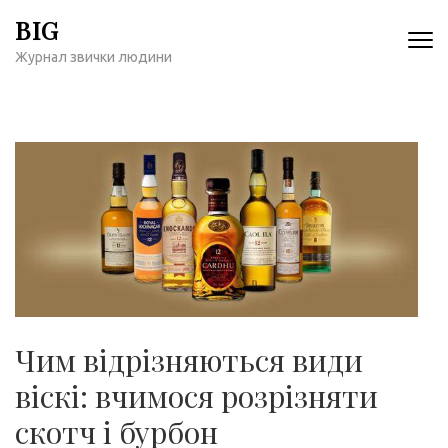
Перейти
BIG
к
Журнал звички людини
содержимому
(нажмите
Enter)
Чим відрізняються види
віскі: вчимося розрізняти
скотч і бурбон