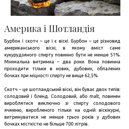
Америка і Шотландія
Бурбон і скотч – це і є віскі. Бурбон – це різновид
американського віскі, в якому вміст саме
кукурудзяного спирту повинно бути не менше 51%.
Мінімальна витримка – два роки. Вона повинна
проходити тільки в нових, дубових, обпалених
бочках при міцності спирту не вище 62,5%.
Скотч – це шотландський віскі, він буває двох типів:
солодовий і бленд. Солодовий, або malt, повинен
вироблятися виключно зі спирту солодового
ячменю, виробленого тільки на одній віскікурні,
витримуватися не менше трьох років у дубових
бочках місткістю не більше 700 літрів.