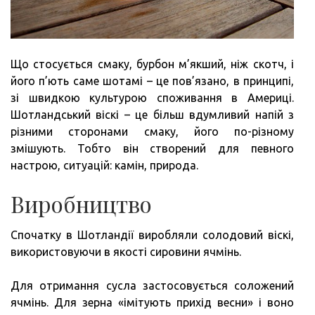
Що стосується смаку, бурбон м’якший, ніж скотч, і
його п’ють саме шотамі – це пов’язано, в принципі,
зі швидкою культурою споживання в Америці.
Шотландський віскі – це більш вдумливий напій з
різними сторонами смаку, його по-різному
змішують. Тобто він створений для певного
настрою, ситуацій: камін, природа.
Виробництво
Спочатку в Шотландії виробляли солодовий віскі,
використовуючи в якості сировини ячмінь.
Для отримання сусла застосовується соложений
ячмінь. Для зерна «імітують прихід весни» і воно