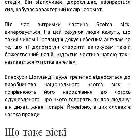
стадій. Він відпочиває, дорослішає, набирається
сил, набуває характерний колір і аромат.
Під час витримки частина Scotch віскі
випаровується. На цей рахунок люди кажуть, що
такий чином Шотландія дякує небесним ангелам за
те, що ті допомогли створити винокурам такий
божественний напій. Відсутня частина напою так і
називається «частка ангелів».
Винокури Шотландії дуже трепетно відносяться до
виробництва національного Scotch віскі і
прирівнюють його народження до чогось
одушевленого. Про нього говорять, як про людину:
він дихає, живе і старіє. Ймовірно, в цих словах є
частка правди.
Що таке віскі