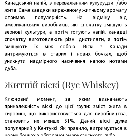
Канадський напій, з переважанням кукурудзи і/або
жита. Саме завдяки вираженому житньому аромату
отримав популярність. На відміну від
американських виробників, які спочатку змішують
зернові культури, а потім готують напій, канадці
спочатку виготовляють різні дистиляти, а потім
змішують їх між собою. Віскі з Канади
витримуються в старих і нових бочках, щоб
уникнути надмірного насичення напою нотами
дуба.
Житній віскі (Rye Whiskey)
Ключовий момент, за яким визначають
приналежність віскі до цієї групи: зміст жита в
сировині, що використовується для виробництва,
становить не менше 51%. Даний віскі дуже
популярний у Кентуккі. Як правило, витримується в
нових бочках з обпаленої американського дуба.