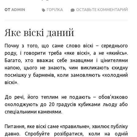
ОТ
ADMIN
ГОРІЛКА
ОСТАВЬТЕ КОММЕНТАРИЙ
ЧИМ
ВІД
ВИД
Яке віскі даний
ВІСКІ
ВЧИ
Почну з того, що саме слово віскі – середнього
РОЗ
роду, і говорити треба «яке віскі», а не «якийсь».
СКО
Багато, хто вважає себе знавцями і цінителями
І
напою, цього не знають, чим викликають єхидну
БУР
посмішку у барменів, коли замовляють «холодний
віскі».
До речі, його теплим не подають – обов’язково
охолоджують до 20 градусів кубиками льоду або
спеціальними каменями.
Питання, яке віскі саме «правильне», хвилює публіку
давно. Спробуйте розібратися, коли на одній