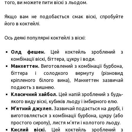
того, ви можете пити віскі з льодом.
Якщо вам не подобається смак віскі, спробуйте
його в коктейлі.
Ось деякі популярні коктейлі з віскі:
Олд фешен.
Цей коктейль зроблений з
комбінації віскі, біттера, цукру і води.
Манхеттен.
Виготовлений з комбінації бурбона,
біттера і солодкого вермуту (різновид
кріпленого білого вина), Манхеттен зазвичай
подають з вишнею.
Класичний хайбол.
Цей напій зроблений з будь-
якого виду віскі, кубиків льоду і імбирного елю.
М’ятний джулеп.
Зазвичай подається на дербі, і
виготовляється з комбінації бурбона, цукру (або
простого сиропу), листя м’яти і колотого льоду.
Кислий віскі.
Цей коктейль зроблений з