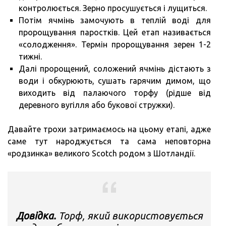
контролюється. Зерно просушується і лущиться.
Потім ячмінь замочують в теплій воді для
пророщування паростків. Цей етап називається
«солодження». Термін пророщування зерен 1-2
тижні.
Далі пророщений, соложений ячмінь дістають з
води і обкурюють, сушать гарячим димом, що
виходить від палаючого торфу (рідше від
деревного вугілля або букової стружки).
Давайте трохи затримаємось на цьому етапі, адже
саме тут народжується та сама неповторна
«родзинка» великого Scotch родом з Шотландії.
Довідка.
Торф, який використовується