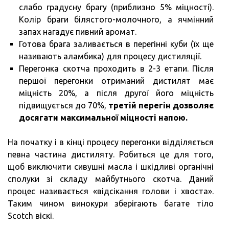
слабо градусну брагу (приблизно 5% міцності).
Колір браги білястого-молочного, а ячмінний
запах нагадує пивний аромат.
Готова брага заливається в перегінні куби (їх ще
називають аламбика) для процесу дистиляції.
Перегонка скотча проходить в 2-3 етапи. Після
першої перегонки отриманий дистилят має
міцність 20%, а після другої його міцність
підвищується до 70%,
третій перегін дозволяє
досягати максимальної міцності напою.
На початку і в кінці процесу перегонки відділяється
певна частина дистиляту. Робиться це для того,
щоб виключити сивушні масла і шкідливі органічні
сполуки зі складу майбутнього скотча. Даний
процес називається «відсікання голови і хвоста».
Таким чином винокури зберігають багате тіло
Scotch віскі.