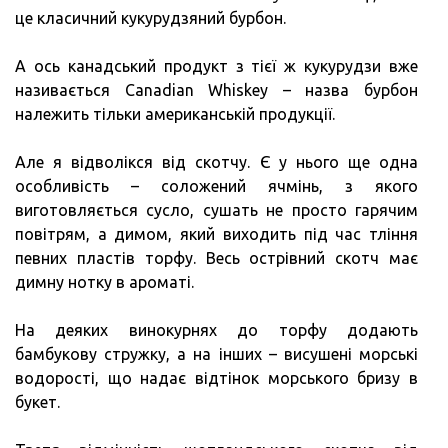
це класичний кукурудзяний бурбон.
А ось канадський продукт з тієї ж кукурудзи вже
називається Canadian Whiskey – назва бурбон
належить тільки американській продукції.
Але я відволікся від скотчу. Є у нього ще одна
особливість – соложений ячмінь, з якого
виготовляється сусло, сушать не просто гарячим
повітрям, а димом, який виходить під час тління
певних пластів торфу. Весь острівний скотч має
димну нотку в ароматі.
На деяких винокурнях до торфу додають
бамбукову стружку, а на інших – висушені морські
водорості, що надає відтінок морського бризу в
букет.