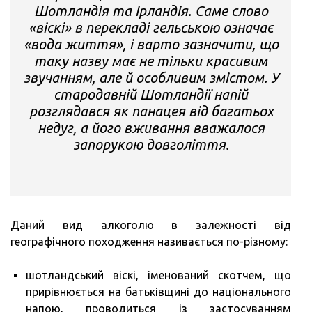
Шотландія та Ірландія. Саме слово
«віскі» в перекладі гельською означає
«вода життя», і варто зазначити, що
таку назву має не тільки красивим
звучанням, але й особливим змістом. У
стародавній Шотландії напій
розглядався як панацея від багатьох
недуг, а його вживання вважалося
запорукою довголіття.
Даний вид алкоголю в залежності від
географічного походження називається по-різному:
шотландський віскі, іменований скотчем, що
прирівнюється на батьківщині до національного
напою, проводиться із застосуванням