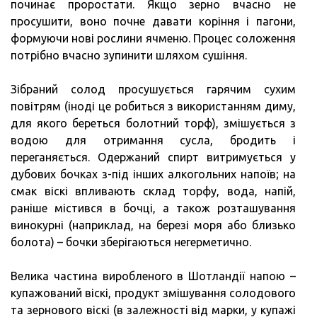
починає проростати. Якщо зерно вчасно не
просушити, воно почне давати коріння і пагони,
формуючи нові рослини ячменю. Процес соложення
потрібно вчасно зупинити шляхом сушіння.
Зібраний солод просушується гарячим сухим
повітрям (іноді це робиться з використанням диму,
для якого береться болотний торф), змішується з
водою для отримання сусла, бродить і
переганяється. Одержаний спирт витримується у
дубових бочках з-під інших алкогольних напоїв; на
смак віскі впливають склад торфу, вода, напій,
раніше містився в бочці, а також розташування
винокурні (наприклад, на березі моря або близько
болота) – бочки зберігаються негерметично.
Велика частина виробленого в Шотландії напою –
купажований віскі, продукт змішування солодового
та зернового віскі (в залежності від марки, у купажі