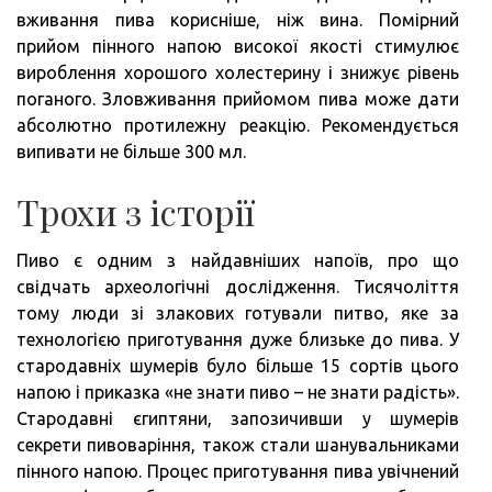
вживання пива корисніше, ніж вина. Помірний
прийом пінного напою високої якості стимулює
вироблення хорошого холестерину і знижує рівень
поганого. Зловживання прийомом пива може дати
абсолютно протилежну реакцію. Рекомендується
випивати не більше 300 мл.
Трохи з історії
Пиво є одним з найдавніших напоїв, про що
свідчать археологічні дослідження. Тисячоліття
тому люди зі злакових готували питво, яке за
технологією приготування дуже близьке до пива. У
стародавніх шумерів було більше 15 сортів цього
напою і приказка «не знати пиво – не знати радість».
Стародавні єгиптяни, запозичивши у шумерів
секрети пивоваріння, також стали шанувальниками
пінного напою. Процес приготування пива увічнений