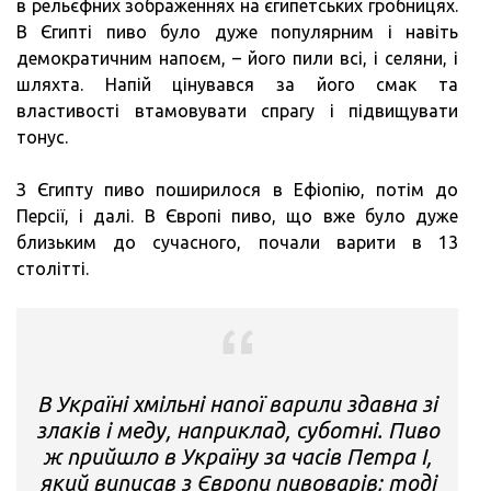
в рельєфних зображеннях на єгипетських гробницях.
В Єгипті пиво було дуже популярним і навіть
демократичним напоєм, – його пили всі, і селяни, і
шляхта. Напій цінувався за його смак та
властивості втамовувати спрагу і підвищувати
тонус.
З Єгипту пиво поширилося в Ефіопію, потім до
Персії, і далі. В Європі пиво, що вже було дуже
близьким до сучасного, почали варити в 13
столітті.
В Україні хмільні напої варили здавна зі
злаків і меду, наприклад, суботні. Пиво
ж прийшло в Україну за часів Петра I,
який виписав з Європи пивоварів; тоді