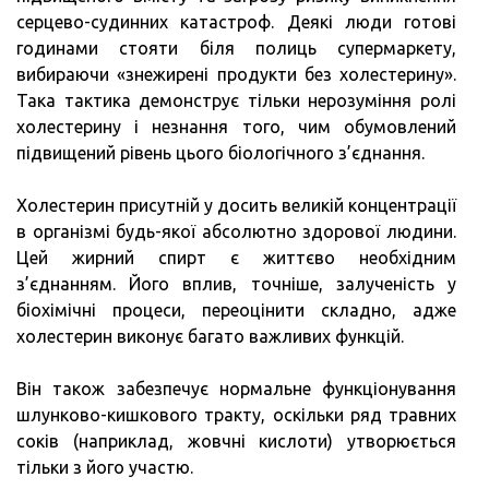
серцево-судинних катастроф. Деякі люди готові
годинами стояти біля полиць супермаркету,
вибираючи «знежирені продукти без холестерину».
Така тактика демонструє тільки нерозуміння ролі
холестерину і незнання того, чим обумовлений
підвищений рівень цього біологічного з’єднання.
Холестерин присутній у досить великій концентрації
в організмі будь-якої абсолютно здорової людини.
Цей жирний спирт є життєво необхідним
з’єднанням. Його вплив, точніше, залученість у
біохімічні процеси, переоцінити складно, адже
холестерин виконує багато важливих функцій.
Він також забезпечує нормальне функціонування
шлунково-кишкового тракту, оскільки ряд травних
соків (наприклад, жовчні кислоти) утворюється
тільки з його участю.