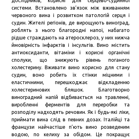
дослідників, корисні для серцево-судинної
системи. Встановлено зв’язок між вживанням
червоного вина і розвитком патологій серця і
судин. Жителі регіонів, де вирощують виноград,
роблять з нього благородні напої, набагато
рідше страждають на атеросклероз, у них нижча
ймовірність інфарктів і інсультів. Вино містить
антиоксиданти, вітаміни і корисні органічні
сполуки, що знижують рівень поганого
холестерину. Вживати вино корисно для стану
судин, воно робить їх стінки міцними і
еластичними, перешкоджає відкладенню
холестеринових бляшок. Благотворно
виноградний напій відбивається на травленні,
виробленні ферментів для переробки та
розподілу надходять речовин. Як і будь-які ліки,
приймати вина слід в певних дозах. Італійці та
французи найчастіше п’ють вино розведеним
водою, по келиху за обідом. Це покращує