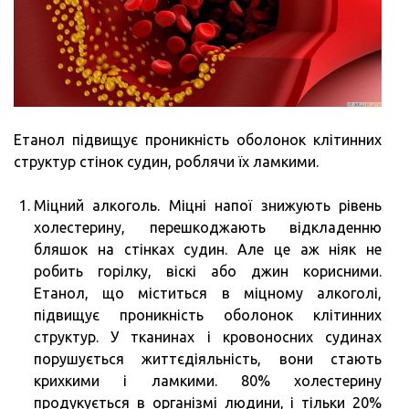
Етанол підвищує проникність оболонок клітинних
структур стінок судин, роблячи їх ламкими.
Міцний алкоголь. Міцні напої знижують рівень
холестерину, перешкоджають відкладенню
бляшок на стінках судин. Але це аж ніяк не
робить горілку, віскі або джин корисними.
Етанол, що міститься в міцному алкоголі,
підвищує проникність оболонок клітинних
структур. У тканинах і кровоносних судинах
порушується життєдіяльність, вони стають
крихкими і ламкими. 80% холестерину
продукується в організмі людини, і тільки 20%