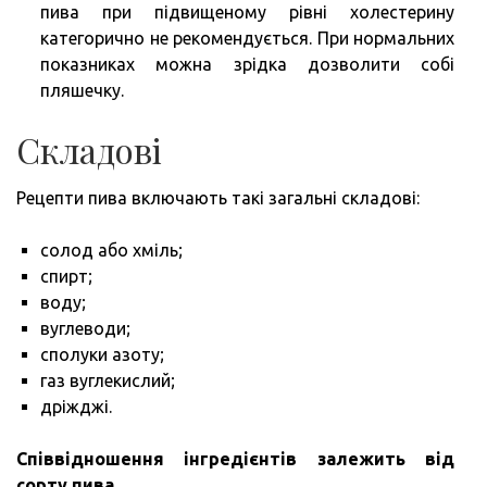
пива при підвищеному рівні холестерину
категорично не рекомендується. При нормальних
показниках можна зрідка дозволити собі
пляшечку.
Складові
Рецепти пива включають такі загальні складові:
солод або хміль;
спирт;
воду;
вуглеводи;
сполуки азоту;
газ вуглекислий;
дріжджі.
Співвідношення інгредієнтів залежить від
сорту пива.