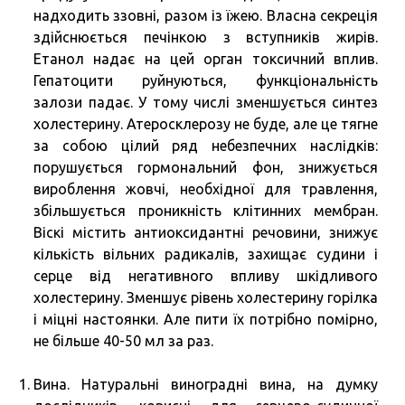
надходить ззовні, разом із їжею. Власна секреція
здійснюється печінкою з вступників жирів.
Етанол надає на цей орган токсичний вплив.
Гепатоцити руйнуються, функціональність
залози падає. У тому числі зменшується синтез
холестерину. Атеросклерозу не буде, але це тягне
за собою цілий ряд небезпечних наслідків:
порушується гормональний фон, знижується
вироблення жовчі, необхідної для травлення,
збільшується проникність клітинних мембран.
Віскі містить антиоксидантні речовини, знижує
кількість вільних радикалів, захищає судини і
серце від негативного впливу шкідливого
холестерину. Зменшує рівень холестерину горілка
і міцні настоянки. Але пити їх потрібно помірно,
не більше 40-50 мл за раз.
Вина. Натуральні виноградні вина, на думку