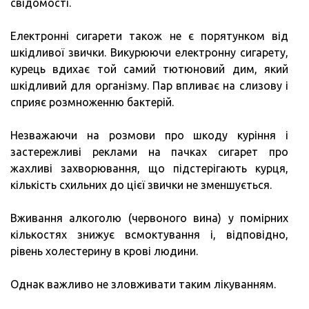
свідомості.
Електронні сигарети також не є порятунком від
шкідливої звички. Викурюючи електронну сигарету,
курець вдихає той самий тютюновий дим, який
шкідливий для організму. Пар впливає на слизову і
сприяє розмноженню бактерій.
Незважаючи на розмови про шкоду куріння і
застережливі реклами на пачках сигарет про
жахливі захворювання, що підстерігають курця,
кількість схильних до цієї звички не зменшується.
Вживання алкоголю (червоного вина) у помірних
кількостях знижує всмоктування і, відповідно,
рівень холестерину в крові людини.
Однак важливо не зловживати таким лікуванням.