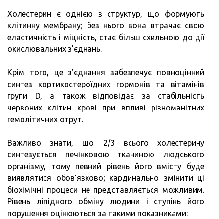
Холестерин є однією з структур, що формують
клітинну мембрану; без нього вона втрачає свою
еластичність і міцність, стає більш схильною до дії
окислювальних з’єднань.
Крім того, це з’єднання забезпечує повноцінний
синтез кортикостероїдних гормонів та вітамінів
групи D, а також відповідає за стабільність
червоних клітин крові при впливі різноманітних
гемолітичних отрут.
Важливо знати, що 2/3 всього холестерину
синтезується печінковою тканиною людського
організму, тому певний рівень його вмісту буде
виявлятися обов’язково; кардинально змінити ці
біохімічні процеси не представляється можливим.
Рівень ліпідного обміну людини і ступінь його
порушення оцінюються за такими показниками: