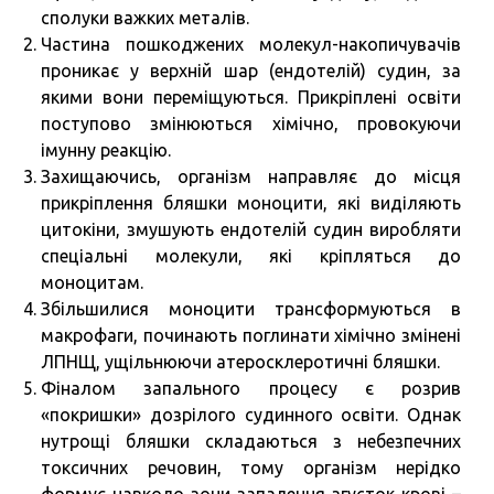
сполуки важких металів.
Частина пошкоджених молекул-накопичувачів
проникає у верхній шар (ендотелій) судин, за
якими вони переміщуються. Прикріплені освіти
поступово змінюються хімічно, провокуючи
імунну реакцію.
Захищаючись, організм направляє до місця
прикріплення бляшки моноцити, які виділяють
цитокіни, змушують ендотелій судин виробляти
спеціальні молекули, які кріпляться до
моноцитам.
Збільшилися моноцити трансформуються в
макрофаги, починають поглинати хімічно змінені
ЛПНЩ, ущільнюючи атеросклеротичні бляшки.
Фіналом запального процесу є розрив
«покришки» дозрілого судинного освіти. Однак
нутрощі бляшки складаються з небезпечних
токсичних речовин, тому організм нерідко