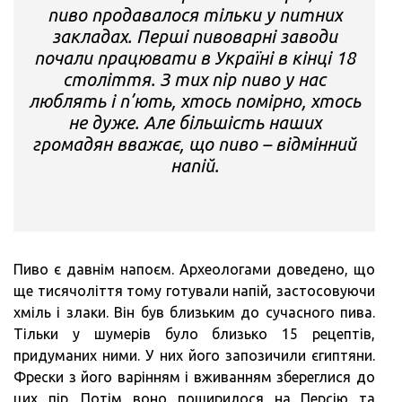
пиво продавалося тільки у питних
закладах. Перші пивоварні заводи
почали працювати в Україні в кінці 18
століття. З тих пір пиво у нас
люблять і п’ють, хтось помірно, хтось
не дуже. Але більшість наших
громадян вважає, що пиво – відмінний
напій.
Пиво є давнім напоєм. Археологами доведено, що
ще тисячоліття тому готували напій, застосовуючи
хміль і злаки. Він був близьким до сучасного пива.
Тільки у шумерів було близько 15 рецептів,
придуманих ними. У них його запозичили єгиптяни.
Фрески з його варінням і вживанням збереглися до
цих пір. Потім воно поширилося на Персію та