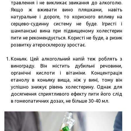
травлення і не викликає звикання до алкоголю.
Якщо ж вживати вино пляшками, навіть
натуральне і дороге, то корисного впливу на
серцево-судинну систему не буде. Ігристі і
шампанські вина при підвищеному холестерин
пити не рекомендується. Користі не буде, а ризик
розвитку атеросклерозу зростає.
Коньяк. Цей алкогольний напій теж роблять з
винограду. Він містить дубильні речовини,
органічні кислоти і вітаміни. Концентрація
етанолу в коньяку вища, ніж у вині, тому він
успішно знижує рівень холестерину. Однак для
досягнення сприятливого ефекту пити його слід
в гомеопатичних дозах, не більше 30-40 мл.