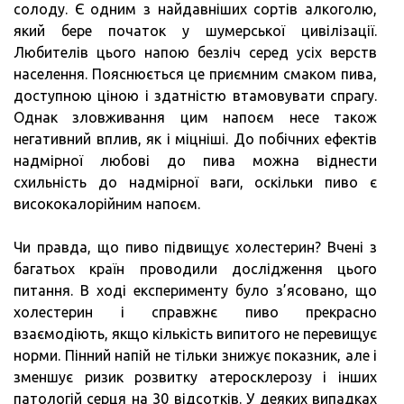
солоду. Є одним з найдавніших сортів алкоголю,
який бере початок у шумерської цивілізації.
Любителів цього напою безліч серед усіх верств
населення. Пояснюється це приємним смаком пива,
доступною ціною і здатністю втамовувати спрагу.
Однак зловживання цим напоєм несе також
негативний вплив, як і міцніші. До побічних ефектів
надмірної любові до пива можна віднести
схильність до надмірної ваги, оскільки пиво є
висококалорійним напоєм.
Чи правда, що пиво підвищує холестерин? Вчені з
багатьох країн проводили дослідження цього
питання. В ході експерименту було з’ясовано, що
холестерин і справжнє пиво прекрасно
взаємодіють, якщо кількість випитого не перевищує
норми. Пінний напій не тільки знижує показник, але і
зменшує ризик розвитку атеросклерозу і інших
патологій серця на 30 відсотків. У деяких випадках