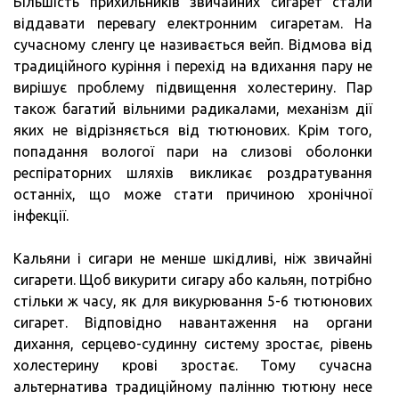
Більшість прихильників звичайних сигарет стали
віддавати перевагу електронним сигаретам. На
сучасному сленгу це називається вейп. Відмова від
традиційного куріння і перехід на вдихання пару не
вирішує проблему підвищення холестерину. Пар
також багатий вільними радикалами, механізм дії
яких не відрізняється від тютюнових. Крім того,
попадання вологої пари на слизові оболонки
респіраторних шляхів викликає роздратування
останніх, що може стати причиною хронічної
інфекції.
Кальяни і сигари не менше шкідливі, ніж звичайні
сигарети. Щоб викурити сигару або кальян, потрібно
стільки ж часу, як для викурювання 5-6 тютюнових
сигарет. Відповідно навантаження на органи
дихання, серцево-судинну систему зростає, рівень
холестерину крові зростає. Тому сучасна
альтернатива традиційному палінню тютюну несе