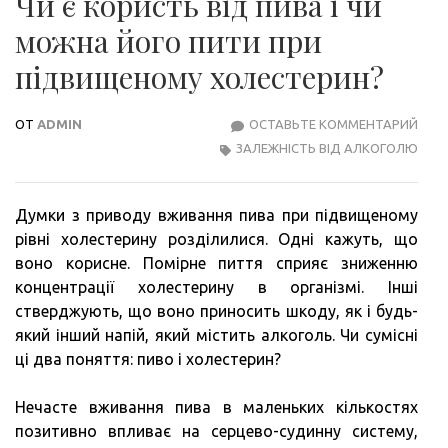
Чи є користь від пива і чи
можна його пити при
підвищеному холестерин?
ОТ
ADMIN
ОСТАВЬТЕ КОММЕНТАРИЙ
ЧИ
ЗАЛЕЖНІСТЬ ВІД АЛКОГОЛЮ
Є
КОР
ВІД
Думки з приводу вживання пива при підвищеному
ПИВ
рівні холестерину розділилися. Одні кажуть, що
І
воно корисне. Помірне пиття сприяє зниженню
ЧИ
концентрації холестерину в організмі. Інші
МОЖ
стверджують, що воно приносить шкоду, як і будь-
ЙОГ
який інший напій, який містить алкоголь. Чи сумісні
ПИТ
ці два поняття: пиво і холестерин?
ПРИ
ПІД
Нечасте вживання пива в маленьких кількостях
ХОЛ
позитивно впливає на серцево-судинну систему,