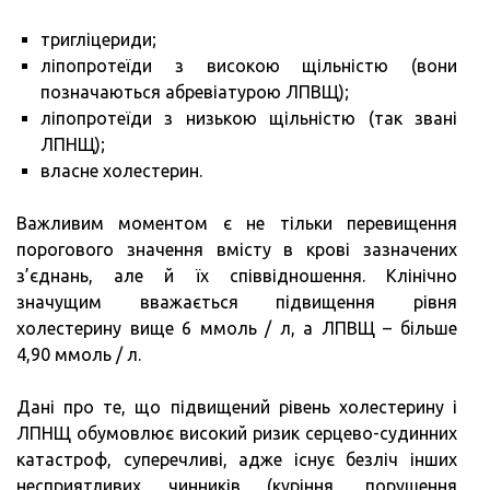
тригліцериди;
ліпопротеїди з високою щільністю (вони
позначаються абревіатурою ЛПВЩ);
ліпопротеїди з низькою щільністю (так звані
ЛПНЩ);
власне холестерин.
Важливим моментом є не тільки перевищення
порогового значення вмісту в крові зазначених
з’єднань, але й їх співвідношення. Клінічно
значущим вважається підвищення рівня
холестерину вище 6 ммоль / л, а ЛПВЩ – більше
4,90 ммоль / л.
Дані про те, що підвищений рівень холестерину і
ЛПНЩ обумовлює високий ризик серцево-судинних
катастроф, суперечливі, адже існує безліч інших
несприятливих чинників (куріння, порушення