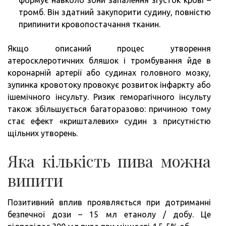
формує навколо зони запалення згусток крові –
тромб. Він здатний закупорити судину, повністю
припинити кровопостачання тканин.
Якщо описаний процес утворення
атеросклеротичних бляшок і тромбування йде в
коронарній артерії або судинах головного мозку,
зупинка кровотоку провокує розвиток інфаркту або
ішемічного інсульту. Ризик геморагічного інсульту
також збільшується багаторазово: причиною тому
стає ефект «кришталевих» судин з присутністю
щільних утворень.
Яка кількість пива можна
випити
Позитивний вплив проявляється при дотриманні
безпечної дози – 15 мл етанолу / добу. Це