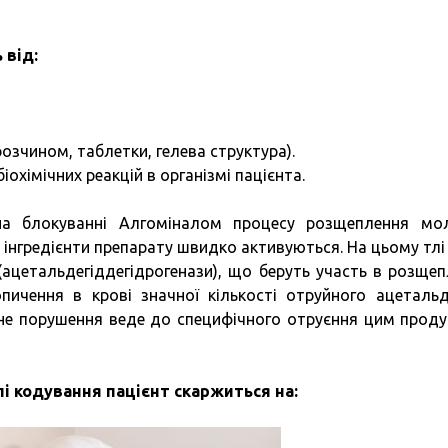
 від:
озчином, таблетки, гелева структура).
охімічних реакцій в організмі пацієнта.
на блокуванні Алгоміналом процесу розщеплення мо
 інгредієнти препарату швидко активуються. На цьому тлі
ацетальдегіддегідрогенази), що беруть участь в розщеп
пичення в крові значної кількості отруйного ацетальд
ане порушення веде до специфічного отруєння цим прод
лі кодування пацієнт скаржиться на: