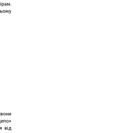
ірам.
цьому
 вони
«депо»
я від