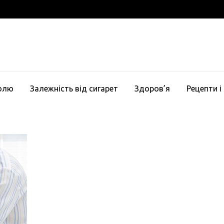
голю
Залежність від сигарет
Здоров’я
Рецепти і