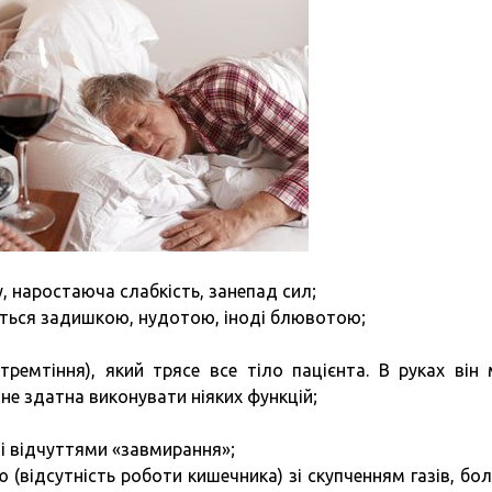
, наростаюча слабкість, занепад сил;
ться задишкою, нудотою, іноді блювотою;
тремтіння), який трясе все тіло пацієнта. В руках він
не здатна виконувати ніяких функцій;
 і відчуттями «завмирання»;
 (відсутність роботи кишечника) зі скупченням газів, бол