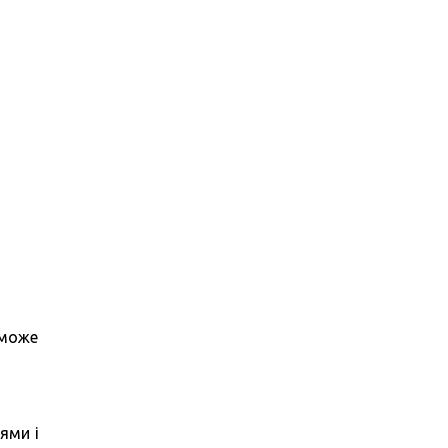
 може
ями і