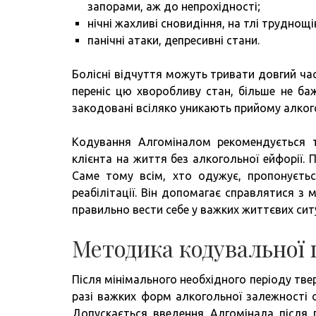
запорами, аж до непрохідності;
нічні жахливі сновидіння, на тлі труднощів
панічні атаки, депресивні стани.
Болісні відчуття можуть тривати довгий час
переніс цю хворобливу стан, більше не ба
закодовані всіляко уникають прийому алког
Кодування Алгоміналом рекомендується ті
клієнта на життя без алкогольної ейфорії.
Саме тому всім, хто одужує, пропонуєтьс
реабілітації. Він допомагає справлятися з
правильно вести себе у важких життєвих сит
Методика кодувальної
Після мінімального необхідного періоду твер
разі важких форм алкогольної залежності о
Допускається введення Алгомінала після п