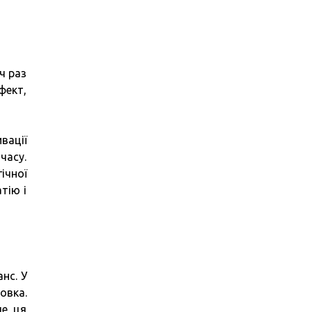
ч раз
фект,
вації
часу.
ічної
тію і
нс. У
овка.
ле ця