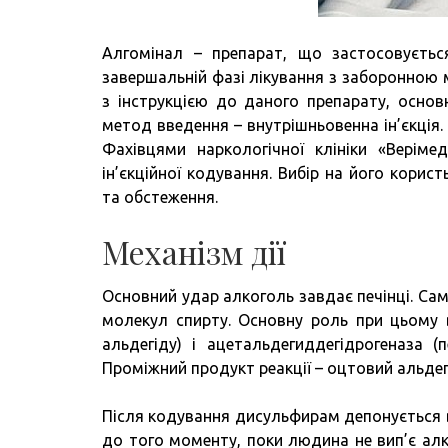
Алгомінал – препарат, що застосовується
завершальній фазі лікування з заборонною м
з інструкцією до даного препарату, осно
метод введення – внутрішньовенна ін’єкція
Фахівцями наркологічної клініки «Веріме
ін’єкційної кодування. Вибір на його кори
та обстеження.
Механізм дії
Основний удар алкоголь завдає печінці. Са
молекул спирту. Основну роль при цьому 
альдегіду) і ацетальдегиддегідрогеназа 
Проміжний продукт реакції – оцтовий альде
Після кодування дисульфирам депонується в жи
до того моменту, поки людина не вип’є ал