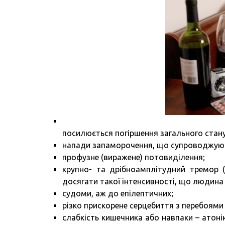
посилюється погіршення загального стану
напади запаморочення, що супроводжую
профузне (виражене) потовиділення;
крупно- та дрібноамплітудний тремор (
досягати такої інтенсивності, що людина 
судоми, аж до епілептичних;
різко прискорене серцебиття з перебоями
слабкість кишечника або навпаки – атонію