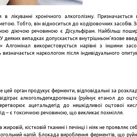
 в лікуванні хронічного алкоголізму. Призначається 
етою. Тобто, він відноситься до кодіровочних засобів. З
вною діючою речовиною є Дісульфірам. Найбільш поши
. У деяких випадках допускається внутрішньом’язове введ
д» Алгомінал використовується нарівні з іншими зас
сть визначається наркологом після індивідуального опиту
ме цей орган продукує ферменти, відповідальні за розкла
відіграє алкогольдегидрогеназа (руйнує етанол до оцт
(перетворює ацетальдегід до нешкідливої оцтової кисл
гід – є токсичною речовиною, що викликає похмілля.
ровій, кістковій тканині і печінці і ніяк не проявляє себ
когольний напій. Блокада вироблення ферментів, що руй