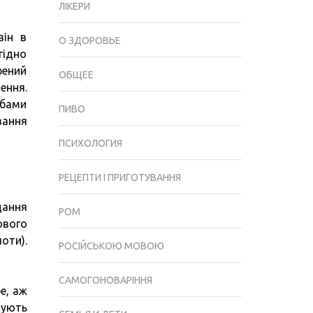
ЛІКЕРИ
він в
О ЗДОРОВЬЕ
гідно
рений
ОБЩЕЕ
ення.
обами
ПИВО
вання
ПСИХОЛОГИЯ
РЕЦЕПТИ І ПРИГОТУВАННЯ
дання
РОМ
ового
оти).
РОСІЙСЬКОЮ МОВОЮ
САМОГОНОВАРІННЯ
е, аж
нують