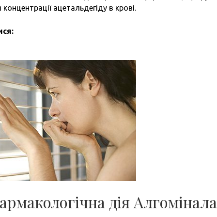
концентрації ацетальдегіду в крові.
ися:
армакологічна дія Алгомінала