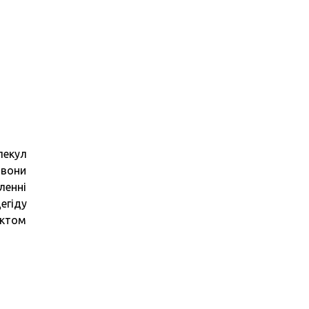
лекул
 вони
ленні
егіду
уктом