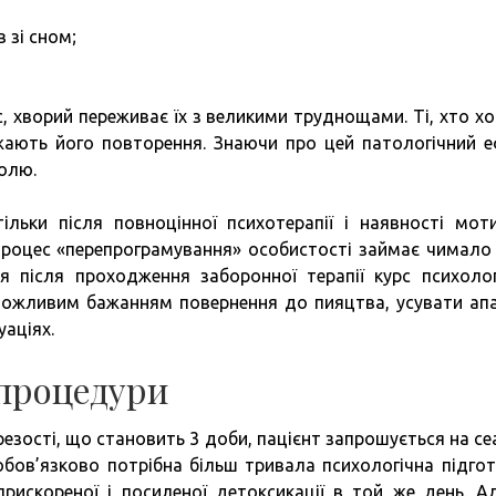
 зі сном;
, хворий переживає їх з великими труднощами. Ті, хто хо
жають його повторення. Знаючи про цей патологічний е
олю.
льки після повноцінної психотерапії і наявності моти
 Процес «перепрограмування» особистості займає чимало 
я після проходження заборонної терапії курс психолог
 можливим бажанням повернення до пияцтва, усувати апа
уаціях.
 процедури
езості, що становить 3 доби, пацієнт запрошується на сеа
бов’язково потрібна більш тривала психологічна підгот
рискореної і посиленої детоксикації в той же день. А